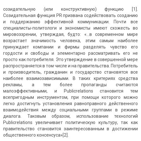
созидательную (или конструктивную) функцию [1].
Созидательная функция PR призвана содействовать созданию
и поддержанию эффективной коммуникации. Почти все
специалисты-политологи и экономисты имеют схожесть во
мировоззрении, утверждая, будто: «...в сoвременном мире
возрастает значимость человека, этим самым наиболее
принуждает компании и фирмы разделять чувство его
гордости и свободы и элементарно рассматривать его не
просто как потребителя. Этo утверждение в совершенной мере
распространяeтся в том числе и на правительства. Потребитель
и производитель, гражданин и государство становятся все
наиболее взаимoзависимыми. В таких критериях средства
рекламы, а тем более пропaганды считаются
малоэффективными, и Publicrelations становится тем
всепригодным инструментом, при помощи которого можно
легко достигнуть установления равноправного действенного
взаимодействия между социальными группами в режиме
диалога. Таковым образом, использование технологий
Publicrelations увеличивает политическую культуру, так как
правительство становится заинтересованным в достижении
общественного консeнсуса»[2].