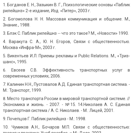
Богданов Е. Н., Зазыкин В. Г., Психологические основы «Паблик
рилейшнз» 2-е издание, Изд. «Питер», 2003 г.
Богомолова Н. Н. Массовая коммуникация и общение. М.,
Знание., 1988.
Блэк С. Паблик рилейшнз -- что это такое? М., «Новости» 1990.
Варакута С. А., Ю. Н. Егоров, Связи с общественностью.
Москва «Инфра-М», 2003 г.
Викентьев И.Л. Приемы рекламы и Public Relations. М., «Триз-
шанс», 1995.
Евсеев С.В. Эффективность транспортных услуг в
современных условиях, 2006.
Калинин Н.Н., Пустовалов А.Д. Единая транспортная система. -
М.: Транспорт, 1999.
Место транспорта России в мировой транспортной системе. //
Экономика и жизнь. - 2007. - №15. 14.Николаев А. С. Единая
транспортная система / А. С. Николаев. - М.: Лицей, 2001.
Почепцов Г. Паблик рилейшнз - М.: 1998.
Чумиков А.Н., Бочаров М.П. Связи с общественностью: