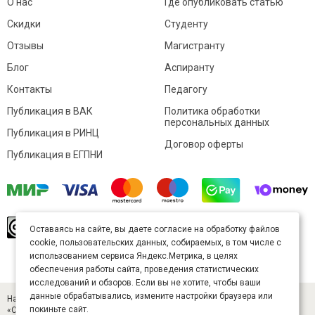
О нас
Где опубликовать статью
Скидки
Студенту
Отзывы
Магистранту
Блог
Аспиранту
Контакты
Педагогу
Публикация в ВАК
Политика обработки
персональных данных
Публикация в РИНЦ
Договор оферты
Публикация в ЕГПНИ
© Sibac.info 2026. Все права защищены.
Это
Оставаясь на сайте, вы даете согласие на обработку файлов
произведение доступно по
лицензии Creative
cookie, пользовательских данных, собираемых, в том числе с
Commons «Attribution» («Атрибуция») 4.0
Непортированная
.
использованием сервиса Яндекс.Метрика, в целях
Карта сайта
обеспечения работы сайта, проведения статистических
исследований и обзоров. Если вы не хотите, чтобы ваши
данные обрабатывались, измените настройки браузера или
Научный журнал «Студенческий» (ISSN 2541-9412). Издатель — ООО
покиньте сайт.
«СибАК» (ИНН 5402054157). Размещается в Научной электронной