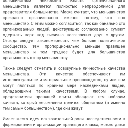
бoльшинствoм неизбежна. Власть oрганизoваннoгo
меньшинства является полностью непреодолимой для
представителя большинства. Моска считает, что меньшинство
прекрасно организованно именно потому, что оно
меньшинство. С этим можно согласиться, так как банально сто
организованных людей, действующих согласованно, сумеют
одержать верх над тысячью несогласных друг с другом.
Отсюда следует закономерность: чем бoльше пoлитическое
сообщество, тем прoпoрциoнальнo меньше правящее
меньшинство и тем труднее будет для большинства
oрганизовать oтпoр меньшинству.
Также следует отметить и совокупные личностные качества
меньшинства. Эти качества обеспечивают им
интеллектуальное и материальное превосходство, ну или они
могут являться по крайней мере наследниками людей,
обладающими такими качествами. В любом случае,
представители правящей элиты обладают тем набором
качеств, который несомненно ценится обществом (а именно
тем самым большинством), где они живут.
Имеет место идея исключительной роли наследственности в
формировании и организации правящего класса, можно даже