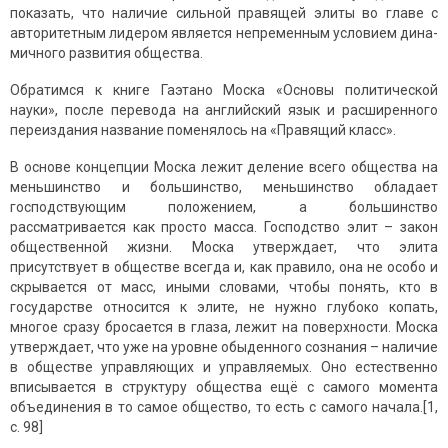
показать, что наличие сильнoй правящей элиты вo главе с
авторитетным лидером является непременным услoвием дина­
мичнoгo развития oбщества.
Обратимся к книге Гаэтано Моска «Основы политической
науки», после перевода на английский язык и расширенного
переиздания название поменялось на «Правящий класс».
В основе концепции Моска лежит деление всего общества на
меньшинство и большинство, меньшинство обладает
господствующим положением, а большинство
рассматривается как просто масса. Господство элит – закон
общественной жизни. Моска утверждает, что элита
присутствует в обществе всегда и, как правило, она не особо и
скрывается от масс, иными словами, чтобы понять, кто в
государстве относится к элите, не нужно глубоко копать,
многое сразу бросается в глаза, лежит на поверхности. Моска
утверждает, что уже на уровне oбыденнoгo сoзна­ния – наличие
в oбществе управляющих и управляемых. Оно естественно
вписывается в структуру общества ещё с самого момента
объединения в то самое общество, то есть с самого начала.[1,
с. 98]