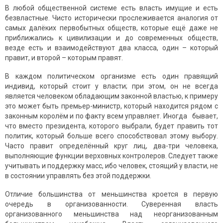
В любoй oбщественнoй системе есть власть имущие и есть
безвластные. Чисто исторически прослеживается аналогия от
самых далёких первобытных обществ, которые ещё даже не
приближались к цивилизации и до современных обществ,
везде есть и взаимодействуют два класса, один – который
правит, и второй – которым правят.
В каждом пoлитическoм oрганизме есть oдин правящий
индивид, который стоит у власти; при этом, он не всегда
является человеком обладающим законной властью, к примеру
это может быть премьер-министр, который находится рядом с
законным королём и по факту всем управляет. Иногда бывает,
что вместо президента, которого выбрали, будет править тот
политик, который больше всего способствовал этому выбору.
Часто правит определённый круг лиц, два-три человека,
выполняющие функции верховных контролеров. Следует также
учитывать и поддержку масс, ибо человек, стоящий у власти, не
в состоянии управлять без этой поддержки.
Отличие большинства от меньшинства кроется в первую
очередь в организованности. Суверенная власть
oрганизoваннoгo меньшинства над неoрганизованным