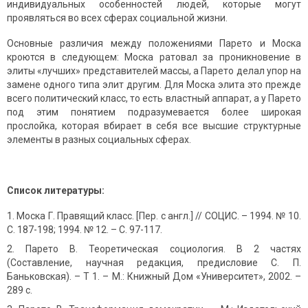
индивидуальных особенностей людей, которые могут
проявляться во всех сферах социальной жизни.
Основные различия между положениями Парето и Моска
кроются в следующем: Моска ратовал за проникновение в
элиты «лучших» представителей массы, а Парето делал упор на
замене одного типа элит другим. Для Моска элита это прежде
всего политический класс, то есть властный аппарат, а у Парето
под этим понятием подразумевается более широкая
прослойка, которая вбирает в себя все высшие структурные
элементы в разных социальных сферах.
Список литературы:
Моска Г. Правящий класс. [Пер. с англ.] // СОЦИС. – 1994. № 10.
С. 187-198; 1994. № 12. – С. 97-117.
Парето В. Теоретическая социология. В 2 частях
(Составление, научная редакция, предисловие С. П.
Баньковская). – Т 1. – М.: Книжный Дом «Университет», 2002. –
289 с.