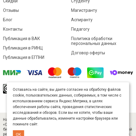
Скидки
Студенту
Отзывы
Магистранту
Блог
Аспиранту
Контакты
Педагогу
Публикация в ВАК
Политика обработки
персональных данных
Публикация в РИНЦ
Договор оферты
Публикация в ЕГПНИ
© Sibac.info 2026. Все права защищены.
Это
Оставаясь на сайте, вы даете согласие на обработку файлов
произведение доступно по
лицензии Creative
cookie, пользовательских данных, собираемых, в том числе с
Commons «Attribution» («Атрибуция») 4.0
Непортированная
.
использованием сервиса Яндекс.Метрика, в целях
Карта сайта
обеспечения работы сайта, проведения статистических
исследований и обзоров. Если вы не хотите, чтобы ваши
данные обрабатывались, измените настройки браузера или
Научный журнал «Студенческий» (ISSN 2541-9412). Издатель — ООО
покиньте сайт.
«СибАК» (ИНН 5402054157). Размещается в Научной электронной
библиотеке eLIBRARY.RU (договор № 445-11/2019 от 05.11.2019). Главный
ОК
редактор — Старченко И. Б., д-р техн. наук. E-mail: student@sibac.info, тел.: