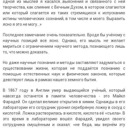
одной из мыслей я касался…выяснения и связанного с ней
творчества, как слияние с Вечным Духом, в котором слагаются
или который слагается из таких стремящихся к испусканию
истины человеческих сознаний, в том числе и моего. Выразить
ясно я это не могу…»
Последнее замечание очень показательно. Вроде бы учёному с
научных позиций всё ясно. Однако, его мысль не желает
мириться с ограничением научного метода, познающего лишь
то, что можно доказать.
Но даже научные познания и методы заставляют задуматься о
существовании жизни, которая не поддаётся познанию с
помощью естественных наук и физических законов, которые
девствуют лишь в рамках нашего земного бытия.
В 1867 году в Англии умер выдающийся учёный, который
навсегда останется в памяти человечества - это Майкл
Фарадей. Он сделал великие открытия в химии. Однажды в его
лаборатории его сотрудник уронил серебряную ложку в сосуд с
кислотой. Ложка растворилась в кислоте, кислота её «съела». В
это время в лабораторию вошёл Фарадей, увидел своего
сотрудника смущённым и сказал: «не беда, мы вернём эту