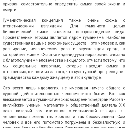
призван самостоятельно определить смысл своей жизни и
смерти.
Гуманистическая концепция также очень схожа с
атеистическими взглядами. Для гуманиста целью
биологической жизни является воспроизведение вида.
Просветлённый эгоизм является ядром гуманизма. Наиболее
существенная вещь из всех живых существ – это человек и, как
расширение, человеческая раса и окружающая среда, в
которой мы живём. Счастье индивидуума неразрывно связано
с благополучием человечества как целого, отчасти потому, что
мы социальные животные, которые находят смысл в
отношениях, отчасти из-за того, что культурный прогресс даёт
преимущество каждому живущему в этой культуре.
Это всего лишь идеология, не имеющая ничего общего с
суровой действительностью человеческого бытия. Вот как
высказывается о гуманистических воззрениях Бертран Рассел -
английский ученый, математик и общественный деятель XIX
века, который сам отстаивал атеистический взгляды: «…
человеческая жизнь так коротка и так бессмысленна. Сам
человек и всё его потомство погружены в безжалостную и