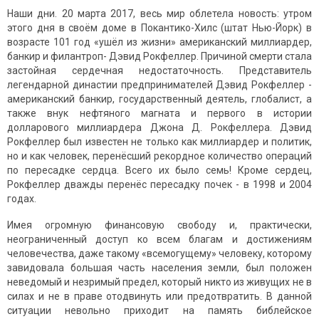
Наши дни. 20 марта 2017, весь мир облетела новость: утром
этого дня в своём доме в Покантико-Хилс (штат Нью-Йорк) в
возрасте 101 год «ушёл из жизни» американский миллиардер,
банкир и филантроп- Дэвид Рокфеллер. Причиной смерти стала
застойная сердечная недостаточность. Представитель
легендарной династии предпринимателей Дэвид Рокфеллер -
американский банкир, государственный деятель, глобалист, а
также внук нефтяного магната и первого в истории
долларового миллиардера Джона Д. Рокфеллера. Дэвид
Рокфеллер был известен не только как миллиардер и политик,
но и как человек, перенёсший рекордное количество операций
по пересадке сердца. Всего их было семь! Кроме сердец,
Рокфеллер дважды перенёс пересадку почек - в 1998 и 2004
годах.
Имея огромную финансовую свободу и, практически,
неограниченный доступ ко всем благам и достижениям
человечества, даже такому «всемогущему» человеку, которому
завидовала большая часть населения земли, был положен
неведомый и незримый предел, который никто из живущих не в
силах и не в праве отодвинуть или предотвратить. В данной
ситуации невольно приходит на память библейское