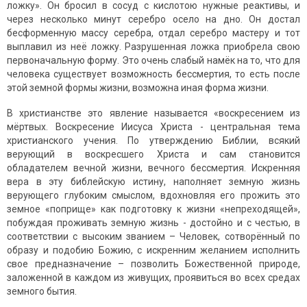
ложку». Он бросил в сосуд с кислотою нужные реактивы, и
через несколько минут серебро осело на дно. Он достал
бесформенную массу серебра, отдал серебро мастеру и тот
выплавил из неё ложку. Разрушенная ложка приобрела свою
первоначальную форму. Это очень слабый намёк на то, что для
человека существует возможность бессмертия, то есть после
этой земной формы жизни, возможна иная форма жизни.
В христианстве это явление называется «воскресением из
мёртвых. Воскресение Иисуса Христа - центральная тема
христианского учения. По утверждению Библии, всякий
верующий в воскресшего Христа и сам становится
обладателем вечной жизни, вечного бессмертия. Искренняя
вера в эту библейскую истину, наполняет земную жизнь
верующего глубоким смыслом, вдохновляя его прожить это
земное «поприще» как подготовку к жизни «непреходящей»,
побуждая проживать земную жизнь - достойно и с честью, в
соответствии с высоким званием – Человек, сотворённый по
образу и подобию Божию, с искренним желанием исполнить
свое предназначение – позволить Божественной природе,
заложенной в каждом из живущих, проявиться во всех средах
земного бытия.