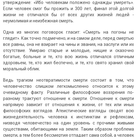
утверждение: «Ибо человекам положено однажды умереть».
Если человек смог бы прожить и 300 лет, финал этой долгой
жизни не отличался бы от всех других жизней людей -
неумолимая и неизбежная смерть.
Одна из многих поговорок гласит: «Смерть на погоны не
глядит». Как точно подмечено; и на самом деле, перед смертью
все равны, она не взирает на чины и звания, на заслуги или их
отсутствие. Умираю старые и молодые, нищие и сказочно
богатые, больные и те, кто всю жизнь отличался отличным
здоровьем, те, кто жил беспечно, и те, кто свято хранил свой
моральный облик.
Ведь трагизм неотвратимости смерти состоит в том, что
человечество слишком легкомысленно относится к этому
очевидному факту. Различные философские воззрения по-
разному трактуют отношение к смерти. Отношение к смерти
напрямую зависит от отношения к жизни, от тех или иных
философских взглядов. Атеистические взгляды сводят всю
жизнедеятельность человека к инстинктам и рефлексам,
низводя человечество на один уровень с прочими живыми
существами, обитающими на земле. Таким образом проблема
смерти, а тем более бессмертия отпадает сама собой, а человек