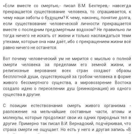
«Если вместе со смертью,- писал В.М. Бехтерев,- навсегда
прекращается существование человека, то спрашивается, к
чему наши заботы о будущем? К чему, наконец, понятие долга,
если существование человеческой личности прекращается
вместе с последним предсмертным вздохом? Не правильно ли
тогда ничего не искать от жизни и только наслаждаться теми
утехами, которые она нам даёт, ибо с прекращением жизни всё
равно ничего не останется.
Вот почему человеческий ум не мирится с мыслью о полной
смерти человека за пределами его земной жизни, и
религиозные верования всех стран создают образы
бесплотной души, существующей за гробом человека в форме
живого бессмертного существа, а мировоззрение Востока
создало идею о переселении душ (реинкорнация) из одного
существа в другие.
С позиции естествознания смерть живого организма -
разложение на мельчайшие составные части, атомы и
молекулы, которые продолжат свои из одних природных тел в
другие. Примерно так писал В.И. Вернадский, подчёркивая, что
страха смерти не ощущает. Но есть у него и другая запись «В