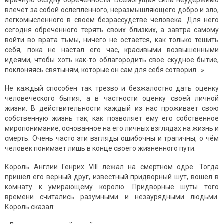
мрачную бездну обречённости. Всемогущая сила неудержимо
влечёт за собой ослеплённого, неразмышляющего добро и зло,
легкомысленного в своём безрассудстве человека. Для него
сегодня обречённого терять своих близких, а завтра самому
войти во врата тьмы, ничего не остаётся, как только тешить
себя, пока не настал его час, красивыми возвышенными
идеями, чтобы хоть как-то облагородить своё скудное бытие,
поклоняясь святыням, которые он сам для себя сотворил…»
Не каждый способен так трезво и безжалостно дать оценку
человеческого бытия, а в частности оценку своей личной
жизни. В действительности каждый из нас проживает свою
собственную жизнь так, как позволяет ему его собственное
миропонимание, основанное на его личных взглядах на жизнь и
смерть. Очень часто эти взгляды ошибочны и трагичны, о чём
человек понимает лишь в конце своего жизненного пути.
Король Англии Генрих VIII лежал на смертном одре. Тогда
пришел его верный друг, известный придворный шут, вошёл в
комнату к умирающему королю. Придворные шуты того
времени считались разумными и незаурядными людьми.
Король сказал: