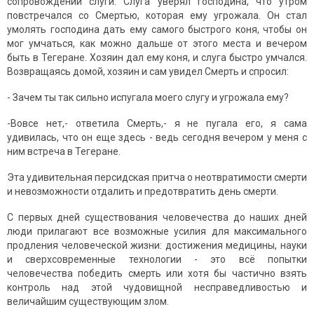
сопровождении слуги. Слуга уверял господина, что утром
повстречался со Смертью, которая ему угрожала. Он стал
умолять господина дать ему самого быстрого коня, чтобы он
мог умчаться, как можно дальше от этого места и вечером
быть в Тегеране. Хозяин дал ему коня, и слуга быстро умчался.
Возвращаясь домой, хозяин и сам увидел Смерть и спросил:
- Зачем ты так сильно испугала моего слугу и угрожала ему?
-Вовсе нет,- ответила Смерть,- я не пугала его, я сама
удивилась, что он еще здесь - ведь сегодня вечером у меня с
ним встреча в Тегеране.
Эта удивительная персидская притча о неотвратимости смерти
и невозможности отдалить и предотвратить день смерти.
С первых дней существования человечества до наших дней
люди прилагают все возможные усилия для максимального
продления человеческой жизни: достижения медицины, науки
и сверхсовременные технологии - это всё попытки
человечества победить смерть или хотя бы частично взять
контроль над этой чудовищной несправедливостью и
величайшим существующим злом.