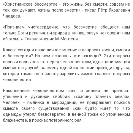
«Христианское бессмертие - это жизнь без смерти, совсем не
так, как думают, жизнь после смерти» - писал Пётр Яковлевич
Чаадаев.
«Признаём чистосердечно, что бессмертие обещают нам
только Бог и религия: ни природа, ни наш разум не говорят нам
об этом…». Таково мнение М. Монтеня.
Какого сегодня наше личное мнение в вопросах жизни, смерти
и бессмертия? На чём основаны эти взгляды? Эти вопросы
вновь и вновь встают перед человечеством, одна цивилизация
сменяется другой, на смену одной идеологии приходит другая,
которая также не в силах разрешить самые главные вопросы
человечества.
Накопленный человечеством опыт и знания не приносят
утешения и духовной свободы «хозяину планеты земля».
Человек – пылинка в мироздании, не прекращает поисков
смысла своего существования «как будто ищет то, что
однажды утерял безвозвратно, в вечной тоске об утраченном
блаженстве, в поисках потерянного рая…