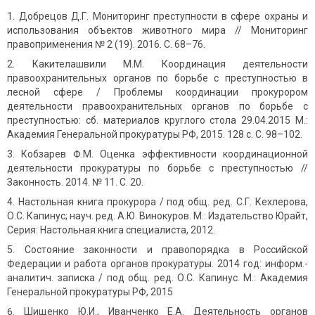
Добрецов Д.Г. Мониторинг преступности в сфере охраны и
использования объектов животного мира // Мониторинг
правоприменения № 2 (19). 2016. С. 68–76.
Какителашвили М.М. Координация деятельности
правоохранительных органов по борьбе с преступностью в
лесной сфере / Проблемы координации прокурором
деятельности правоохранительных органов по борьбе с
преступностью: сб. материалов круглого стола 29.04.2015 М.:
Академия Генеральной прокуратуры РФ, 2015. 128 с. С. 98–102.
Кобзарев Ф.М. Оценка эффективности координационной
деятельности прокуратуры по борьбе с преступностью //
Законность. 2014. № 11. C. 20.
Настольная книга прокурора / под общ. ред. С.Г. Кехлерова,
О.С. Капинус; науч. ред. А.Ю. Винокуров. М.: Издательство Юрайт,
Серия: Настольная книга специалиста, 2012.
Состояние законности и правопорядка в Российской
Федерации и работа органов прокуратуры. 2014 год: информ.-
аналитич. записка / под общ. ред. О.С. Капинус. М.: Академия
Генеральной прокуратуры РФ, 2015
Шищенко Ю.И., Иванченко Е.А. Деятельность органов