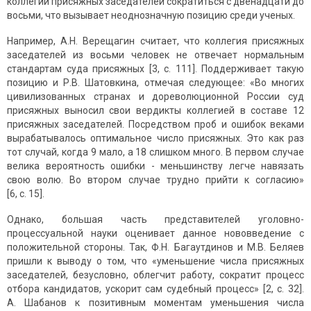
коллегии присяжных заседателей сократиться с двенадцати до
восьми, что вызывает неоднозначную позицию среди ученых.
Например, А.Н. Верещагин считает, что коллегия присяжных
заседателей из восьми человек не отвечает нормальным
стандартам суда присяжных [3, с. 111]. Поддерживает такую
позицию и Р.В. Шатовкина, отмечая следующее: «Во многих
цивилизованных странах и дореволюционной России суд
присяжных выносил свои вердикты коллегией в составе 12
присяжных заседателей. Посредством проб и ошибок веками
вырабатывалось оптимальное число присяжных. Это как раз
тот случай, когда 9 мало, а 18 слишком много. В первом случае
велика вероятность ошибки - меньшинству легче навязать
свою волю. Во втором случае трудно прийти к согласию»
[6, с. 15].
Однако, большая часть представителей уголовно-
процессуальной науки оценивает данное нововведение с
положительной стороны. Так, Ф.Н. Багаутдинов и М.В. Беляев
пришли к выводу о том, что «уменьшение числа присяжных
заседателей, безусловно, облегчит работу, сократит процесс
отбора кандидатов, ускорит сам судебный процесс» [2, с. 32].
А. Шабанов к позитивным моментам уменьшения числа