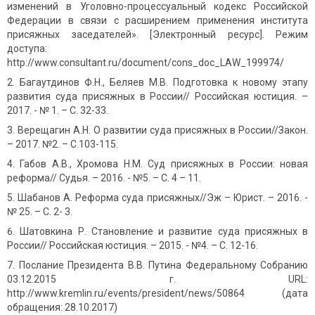
изменений в Уголовно-процессуальный кодекс Российской
Федерации в связи с расширением применения института
присяжных заседателей». [Электронный ресурс]. Режим
доступа:
http://www.consultant.ru/document/cons_doc_LAW_199974/
Багаутдинов Ф.Н., Беляев М.В. Подготовка к новому этапу
развития суда присяжных в России// Российская юстиция. –
2017. - № 1. – С. 32-33.
Верещагин А.Н. О развитии суда присяжных в России//Закон.
– 2017. №2. – С.103-115.
Габов А.В., Хромова Н.М. Суд присяжных в России: новая
реформа// Судья. – 2016. - №5. – С. 4 – 11.
Шабанов А. Реформа суда присяжных//Эж – Юрист. – 2016. -
№ 25. – С. 2- 3.
Шатовкина Р. Становление и развитие суда присяжных в
России// Российская юстиция. – 2015. - №4. – С. 12-16.
Послание Президента В.В. Путина Федеральному Собранию
03.12.2015 г. URL:
http://www.kremlin.ru/events/president/news/50864 (дата
обращения: 28.10.2017)