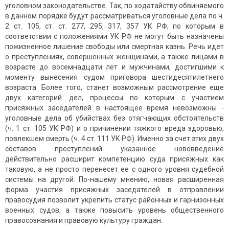
уголовном законодательстве. Так, по ходатайству обвиняемого
в данном порядке будут рассматриваться уголовные дела по ч.
2 ст. 105, ст. ст. 277, 295, 317, 357 УК РФ, по которым в
соответствии с положениями УК РФ не могут быть назначены
пожизненное лишение свободы или смертная казнь. Речь идет
о преступлениях, совершенных женщинами, а также лицами в
возрасте до восемнадцати лет и мужчинами, достигшими к
моменту вынесения судом приговора шестидесятилетнего
возраста. Более того, станет возможным рассмотрение еще
двух категорий дел, процессы по которым с участием
присяжных заседателей в настоящее время невозможны -
уголовные дела об убийствах без отягчающих обстоятельств
(ч. 1 ст. 105 УК РФ) и о причинении тяжкого вреда здоровью,
повлекшем смерть (ч. 4 ст. 111 УК РФ). Именно за счет этих двух
составов преступлений указанное нововведение
действительно расширит компетенцию суда присяжных как
таковую, а не просто перенесет ее с одного уровня судебной
системы на другой. По-нашему мнению, новая расширенная
форма участия присяжных заседателей в отправлении
правосудия позволит укрепить статус районных и гарнизонных
военных судов, а также повысить уровень общественного
правосознания и правовую культуру граждан.