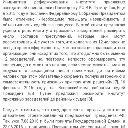
Инициатива реформирования института присяжных
заседателей принадлежит Президенту РФ В.В. Путину. Так, Еще
в 2015 году в послании Федеральному Собранию Президентом
было отмечено: «Необходимо повышать независимость и
объективность судебного процесса. В этой связи предлагаю
укрепить роль института присяжных заседателей, расширить
число составов преступлений, которые они могут
рассматривать. А с учетом того, что коллегию из 12 человек не
всегда просто сформировать, - я знаю позицию правозащитных
организаций, они исходят из того, что это должно быть именно
12 заседателей, но, повторяю, непросто сформировать эту
коллегию, да и стоит это немало, если честно сказать, - можно
подумать о сокращении числа присяжных до пяти-семи
человек, при этом обязательно сохранить полную автономию и
самостоятельность присяжных при принятии решений» [7]. 16
февраля 2016 году на Всероссийском собрании судей
Президент В.В. Путин предложил расширить институт
присяжных заседателей до районных судов [8].
Следует отметить, что государственные органы достаточно
оперативно отреагировали на предложения Президента РФ.
Так, уже 7.06.2016 г. были приняты Государственной Думой, а
23.06.2016 г. подписаны Президентом Федеральный закон №