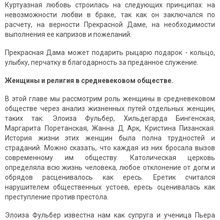
Куртуазная любовь строилась на следующих принципах: на
невозможности любви в браке, так как он заключался по
расчету, на верности Прекрасной Даме, на необходимости
выполнения ее капризов и пожеланий.
Прекрасная Дама может подарить рыцарю подарок - кольцо,
улыбку, перчатку в благодарность за преданное служение.
Женщины и религия в средневековом обществе.
В этой главе мы рассмотрим роль женщины в средневековом
обществе через анализ жизненных путей отдельных женщин,
таких так: Элоиза Фульбер, Хильдегарда Бингенская,
Маргарита Поретанская, Жанна Д Арк, Кристина Пизанская.
История жизни этих женщин была полна трудностей и
страданий. Можно сказать, что каждая из них бросала вызов
современному им обществу. Католическая церковь
определяла всю жизнь человека, любое отклонение от догм и
обрядов расценивалось как ересь. Еретик считался
нарушителем общественных устоев, ересь оценивалась как
преступление против престола.
Элоиза Фульбер известна нам как супруга и ученица Пьера