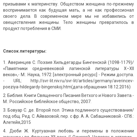
призывами к материнству. Обществом женщина по-прежнему
воспринимается как будущая мать, а не как профессионал
своего дела. В современном мире мы не избавились от
овеществления женщины. Тело женщины превратилось в
продукт потребления в СМИ.
Список литературы:
Аверинцев С. Поэзия Хильдегарды Бингенской (1098-1179)/
«Памятники средневековой латинской литературы X–XII
веков»,- М.: Наука, 1972 [электронный ресурс] - Режим доступа.
- URL: http://svr-lit.niv.ru/svr-lit/articles/germany/averincev-
poeziya-hildegardy-bingenskoj.htm(дата обращения 18.12.2016)
Библия. Книги Священного Писания Ветхого и Нового Завета.-
М.: Российское библейское общество, 2007.
Бовуар С. де. Второй пол. Этика подлинного существования/
под общ. Ред. С. Айвазовой; пер. с фр. А. А. Сабашниковой.- СПб.:
Алетейя,2015
Дюби Ж. Куртуазная любовь и перемены в положении