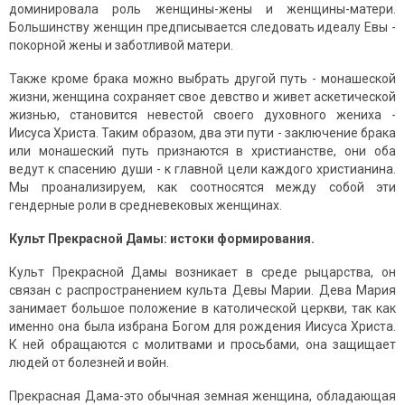
доминировала роль женщины-жены и женщины-матери.
Большинству женщин предписывается следовать идеалу Евы -
покорной жены и заботливой матери.
Также кроме брака можно выбрать другой путь - монашеской
жизни, женщина сохраняет свое девство и живет аскетической
жизнью, становится невестой своего духовного жениха -
Иисуса Христа. Таким образом, два эти пути - заключение брака
или монашеский путь признаются в христианстве, они оба
ведут к спасению души - к главной цели каждого христианина.
Мы проанализируем, как соотносятся между собой эти
гендерные роли в средневековых женщинах.
Культ Прекрасной Дамы: истоки формирования.
Культ Прекрасной Дамы возникает в среде рыцарства, он
связан с распространением культа Девы Марии. Дева Мария
занимает большое положение в католической церкви, так как
именно она была избрана Богом для рождения Иисуса Христа.
К ней обращаются с молитвами и просьбами, она защищает
людей от болезней и войн.
Прекрасная Дама-это обычная земная женщина, обладающая