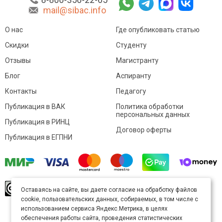
mail@sibac.info
О нас
Где опубликовать статью
Скидки
Студенту
Отзывы
Магистранту
Блог
Аспиранту
Контакты
Педагогу
Публикация в ВАК
Политика обработки
персональных данных
Публикация в РИНЦ
Договор оферты
Публикация в ЕГПНИ
© Sibac.info 2026. Все права защищены.
Это
Оставаясь на сайте, вы даете согласие на обработку файлов
произведение доступно по
лицензии Creative
cookie, пользовательских данных, собираемых, в том числе с
Commons «Attribution» («Атрибуция») 4.0
Непортированная
.
использованием сервиса Яндекс.Метрика, в целях
Карта сайта
обеспечения работы сайта, проведения статистических