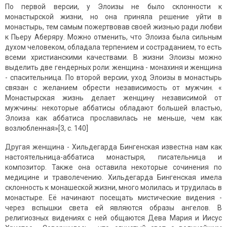
По первой версии, у Элоизы не было склонности к
монастырской жизни, но она приняла решение уйти в
монастырь, тем самым пожертвовав своей жизнью ради любви
к Пьеру Аберяру. Можно отменить, что Элоиза была сильным
духом человеком, обладала терпением и состраданием, то есть
всеми христианскими качествами. В жизни Элоизы можно
выделить две гендерных роли: женщина - монахиня и женщина
- спасительница. По второй версии, уход Элоизы в монастырь
связан с желанием обрести независимость от мужчин. «
Монастырская жизнь делает женщину независимой от
мужчины: некоторые аббатисы обладают большей властью,
Элоиза как аббатиса прославилась не меньше, чем как
возлюбленная»[3, c. 140]
Другая женщина - Хильдегарда Бингенская известна нам как
настоятельница-аббатиса монастыря, писательница и
композитор. Также она оставила некоторые сочинения по
медицине и траволечению. Хильдегарда Бингенская имела
склонность к монашеской жизни, много молилась и трудилась в
монастыре. Её начинают посещать мистические видения -
через вспышки света ей являются образы ангелов. В
религиозных видениях с ней общаются Дева Мария и Иисус