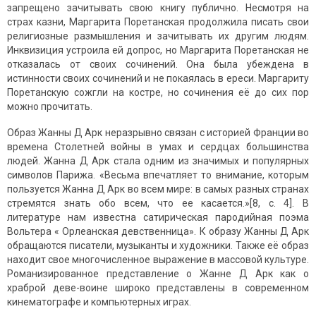
запрещено зачитывать свою книгу публично. Несмотря на
страх казни, Маргарита Поретанская продолжила писать свои
религиозные размышления и зачитывать их другим людям.
Инквизиция устроила ей допрос, но Маргарита Поретанская не
отказалась от своих сочинений. Она была убеждена в
истинности своих сочинений и не покаялась в ереси. Маргариту
Поретанскую сожгли на костре, но сочинения её до сих пор
можно прочитать.
Образ Жанны Д Арк неразрывно связан с историей Франции во
времена Столетней войны в умах и сердцах большинства
людей. Жанна Д Арк стала одним из значимых и популярных
символов Парижа. «Весьма впечатляет то внимание, которым
пользуется Жанна Д Арк во всем мире: в самых разных странах
стремятся знать обо всем, что ее касается.»[8, c. 4]. В
литературе нам известна сатирическая пародийная поэма
Вольтера « Орлеанская девственница». К образу Жанны Д Арк
обращаются писатели, музыканты и художники. Также её образ
находит свое многочисленное выражение в массовой культуре.
Романизированное представление о Жанне Д Арк как о
храброй деве-воине широко представлены в современном
кинематографе и компьютерных играх.