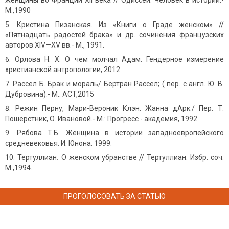
женщины во Франции XII века // Одиссей. Человек в истории.-
М.,1990
Кристина Пизанская. Из «Книги о Граде женском» //
«Пятнадцать радостей брака» и др. сочинения французских
авторов XIV—XV вв.- М., 1991.
Орлова Н. Х. О чем молчал Адам. Гендерное измерение
христианской антропологии, 2012.
Рассел Б. Брак и мораль/ Бертран Рассел; ( пер. с англ. Ю. В.
Дубровина).- М.: АCT,2015
Режин Перну, Мари-Вероник Клэн. Жанна дАрк./ Пер. Т.
Пошерстник, О. Ивановой.- М.: Прогресс - академия, 1992
Рябова Т.Б. Женщина в истории западноевропейского
средневековья. И: Юнона. 1999.
Тертуллиан
.
О женском убранстве // Тертуллиан. Избр. соч.
М.,1994.
ПРОГОЛОСОВАТЬ ЗА СТАТЬЮ