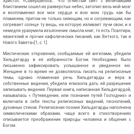
Христос. «Совершилось... что огнистый свет с величайшим
блистанием сошел из разверстых небес, затопил весь мой мозг
и воспламенил все мое сердце и всю мою грудь как бы
пламенем, притом не только сияющим, но и согревающим, как
согревает солнце ту вещь, на которую изливает лучи свои; и я
немедля уразумела изъяснение смысла книг, то есть Псалтири,
евангелий и прочих кафолических писаний, как Ветхого, так и
Нового Завета»[1, c. 1].
Мистические откровения, сообщаемые ей ангелами, убедили
Хильдегарду в её избранности Богом. Необходимо было
письменно зафиксировать услышанное и увиденное ею.
Женщине в то время не дозволялось писать на религиозные
темы, однако пламенная речь Хильдегарды и вера в
собственные видения, убедила епископа дать ей разрешение
записывать видения. Первая книга, написанная Хильдегардой,
называлась « Путеведение, или познание путей Господних» и
включала в себя тексты религиозных видений, песнопений,
духовных стихов. Религиозная поэзия Хильдегарды наполнена
символическими образами, чаще всего в стихотворениях
описывается преображение природы человека и общение с
Богом.