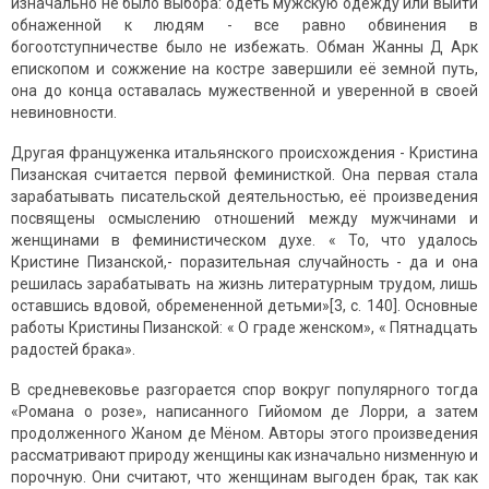
изначально не было выбора: одеть мужскую одежду или выйти
обнаженной к людям - все равно обвинения в
богоотступничестве было не избежать. Обман Жанны Д Арк
епископом и сожжение на костре завершили её земной путь,
она до конца оставалась мужественной и уверенной в своей
невиновности.
Другая француженка итальянского происхождения - Кристина
Пизанская считается первой феминисткой. Она первая стала
зарабатывать писательской деятельностью, её произведения
посвящены осмыслению отношений между мужчинами и
женщинами в феминистическом духе. « То, что удалось
Кристине Пизанской,- поразительная случайность - да и она
решилась зарабатывать на жизнь литературным трудом, лишь
оставшись вдовой, обремененной детьми»[3, c. 140]. Основные
работы Кристины Пизанской: « О граде женском», « Пятнадцать
радостей брака».
В средневековье разгорается спор вокруг популярного тогда
«Романа о розе», написанного Гийомом де Лорри, а затем
продолженного Жаном де Мёном. Авторы этого произведения
рассматривают природу женщины как изначально низменную и
порочную. Они считают, что женщинам выгоден брак, так как