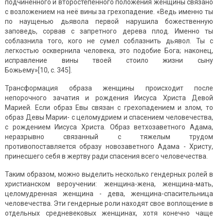
подчиненного и второстепенного положения женщины связано
с возложением на неё вины за грехопадение. «Ведь именно ты
по наущенью дьявола первой нарушила божественную
заповедь, сорвав с запретного дерева плод. Именно ты
соблазнила того, кого не сумел соблазнить дьявол. Ты с
легкостью осквернила человека, это подобие Бога; наконец,
исправление вины твоей стоило жизни сыну
Божьему»[10, c. 345].
Трансформация образа женщины происходит после
непорочного зачатия и рождения Иисуса Христа Девой
Марией. Если образ Евы связан с грехопадением и злом, то
образ Девы Марии- с целомудрием и спасением человечества,
с рождением Иисуса Христа. Образ ветхозаветного Адама,
неразрывно связанный с тяжелым трудом
противопоставляется образу новозаветного Адама - Христу,
принесшего себя в жертву ради спасения всего человечества.
Таким образом, можно выделить несколько гендерных ролей в
христианском вероучении: женщина-жена, женщина-мать,
целомудренная женщина - дева, женщина-спасительница
человечества. Эти гендерные роли находят свое воплощение в
отдельных средневековых женщинах, хотя конечно чаще