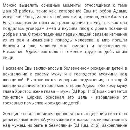
Можно выделить основные моменты, относящиеся к теме
данной работы, такие как: сотворение Евы из ребра Адама,
искушение Евы дьяволом в образе змея, грехопадение Адама и
Евы, возложение вины за грехопадение на Еву, так как она
поддалась уговорам змея и вкусила плод с древа познания
добра и зла. С грехопадением первых людей связано изгнание
их из рая и изменение природы человека: в мир пришли
болезни и зло, человек стал смертен и несовершенен.
Наказание Адама состояло в тяжелом труде по добыванию
пищи.
Наказание Евы заключалось в болезненном рождении детей, в
вожделении к своему мужу и в господстве мужчины над
женщиной. Выстраивается иерархия подчинения, в которой
женщина занимает второе место после Адама. «Всякому мужу
глава Христос, жене глава — муж» [2,I Кор. 11:3].Брак считается
таинством церкви, основная его цель - избавление от
греховных помыслов и рождение детей.
Женщине не дозволяется проповедовать в церкви и писать на
религиозные темы. «А учить жене не позволяю, ни властвовать
над мужем, но быть в безмолвии» [2,I Тим. 2:12]. Закрепление