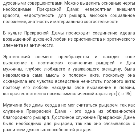
духовными совершенствами. Можно выделить основные черты
необходимые Прекрасной Даме: невероятная внешняя
красота, недоступность для рыцаря, высокое социальное
положение, знатность и материальная состоятельность.
В культе Прекрасной Дамы происходит соединение идеала
возвышенной духовной любви из христианства и эротического
элемента из античности.
Эротический элемент преобразуется и находит свое
выражение в поэтических сочинениях рыцарей. « Для
мужчины, глубоко любящего и уважающего женщину, была
невозможна сама мысль о половом акте, поскольку она
оскверняла его чувство вследствие нечистоты полового акта;
поэтому его любовь находила свое выражение в поэзии,
которая естественно носила символический характер»[7, c. 95].
Мужчина без дамы сердца не мог считаться рыцарем, так как
служение Прекрасной Даме - это одна из обязанностей
благородного рыцаря. Достойное служение Прекрасной Даме
было необходимо для рыцарей, так как оно связывалось с
развитием духовных способностей рыцаря.