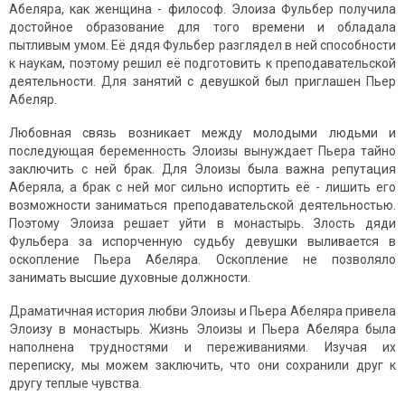
Абеляра, как женщина - философ. Элоиза Фульбер получила
достойное образование для того времени и обладала
пытливым умом. Её дядя Фульбер разглядел в ней способности
к наукам, поэтому решил её подготовить к преподавательской
деятельности. Для занятий с девушкой был приглашен Пьер
Абеляр.
Любовная связь возникает между молодыми людьми и
последующая беременность Элоизы вынуждает Пьера тайно
заключить с ней брак. Для Элоизы была важна репутация
Аберяла, а брак с ней мог сильно испортить её - лишить его
возможности заниматься преподавательской деятельностью.
Поэтому Элоиза решает уйти в монастырь. Злость дяди
Фульбера за испорченную судьбу девушки выливается в
оскопление Пьера Абеляра. Оскопление не позволяло
занимать высшие духовные должности.
Драматичная история любви Элоизы и Пьера Абеляра привела
Элоизу в монастырь. Жизнь Элоизы и Пьера Абеляра была
наполнена трудностями и переживаниями. Изучая их
переписку, мы можем заключить, что они сохранили друг к
другу теплые чувства.