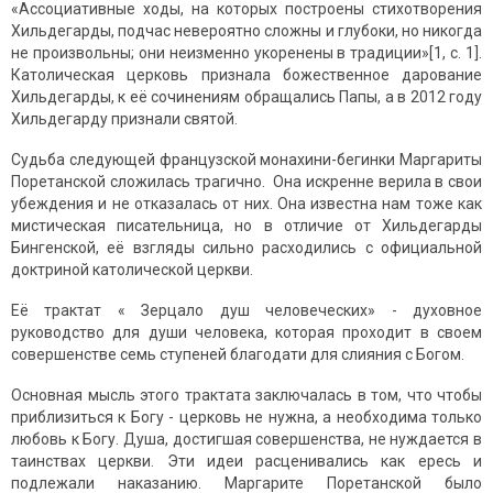
«Ассоциативные ходы, на которых построены стихотворения
Хильдегарды, подчас невероятно сложны и глубоки, но никогда
не произвольны; они неизменно укоренены в традиции»[1, c. 1].
Католическая церковь признала божественное дарование
Хильдегарды, к её сочинениям обращались Папы, а в 2012 году
Хильдегарду признали святой.
Судьба следующей французской монахини-бегинки Маргариты
Поретанской сложилась трагично. Она искренне верила в свои
убеждения и не отказалась от них. Она известна нам тоже как
мистическая писательница, но в отличие от Хильдегарды
Бингенской, её взгляды сильно расходились с официальной
доктриной католической церкви.
Её трактат « Зерцало душ человеческих» - духовное
руководство для души человека, которая проходит в своем
совершенстве семь ступеней благодати для слияния с Богом.
Основная мысль этого трактата заключалась в том, что чтобы
приблизиться к Богу - церковь не нужна, а необходима только
любовь к Богу. Душа, достигшая совершенства, не нуждается в
таинствах церкви. Эти идеи расценивались как ересь и
подлежали наказанию. Маргарите Поретанской было