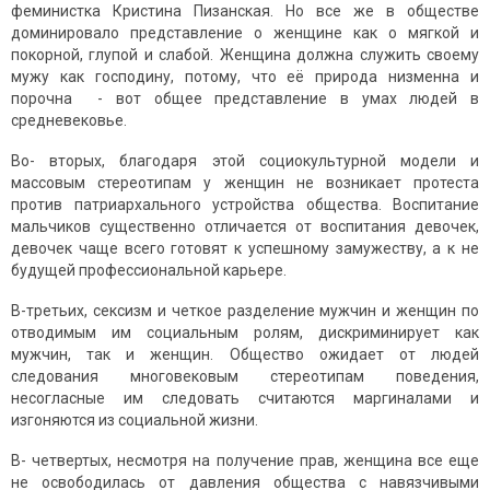
феминистка Кристина Пизанская. Но все же в обществе
доминировало представление о женщине как о мягкой и
покорной, глупой и слабой. Женщина должна служить своему
мужу как господину, потому, что её природа низменна и
порочна - вот общее представление в умах людей в
средневековье.
Во- вторых, благодаря этой социокультурной модели и
массовым стереотипам у женщин не возникает протеста
против патриархального устройства общества. Воспитание
мальчиков существенно отличается от воспитания девочек,
девочек чаще всего готовят к успешному замужеству, а к не
будущей профессиональной карьере.
В-третьих, сексизм и четкое разделение мужчин и женщин по
отводимым им социальным ролям, дискриминирует как
мужчин, так и женщин. Общество ожидает от людей
следования многовековым стереотипам поведения,
несогласные им следовать считаются маргиналами и
изгоняются из социальной жизни.
В- четвертых, несмотря на получение прав, женщина все еще
не освободилась от давления общества с навязчивыми