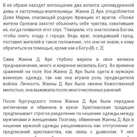
В её образе находят воплощение два аспекта: целомудренной
девы и заступницы-воительницы. Жанна Д Арк уподобляется
Деве Марии, спасающей родную Францию от врагов. «Позже
жители Орлеана захотят объяснить себе чувства, охватившие
их, когда появился этот слух: "Говорили, что она послана Богом,
чтобы снять осаду с города. Ведь враг, осаждавший город,
поставил жителей в такое положение, что они не знали, к кому
обратиться за помощью, кроме как к Богу»[8, c. 2].
Сама Жанна Д Арк глубоко верила в свое великое
предназначение, много и искренне молилась Богу. Во времена
сражений на поле боя Жанна Д Арк была одета в мужскую
воинскую одежду, так как она играла роль предводителя
войска. Личность Жанны Д Арк была овеяна божественной
милостью, она выживала после многочисленных ранений.
После бургундского плена Жанна Д Арк была передана
англичанам и обвинена в ереси. Христианская традиция
предписывает строгое разделение по ношению одежды между
мужчинами и женщинами. Поэтому, обвинение Жанны Д Арк в
ношении мужской одежды расценивалось как отступление от
предписаний христианства, как связь с дьяволом. У неё