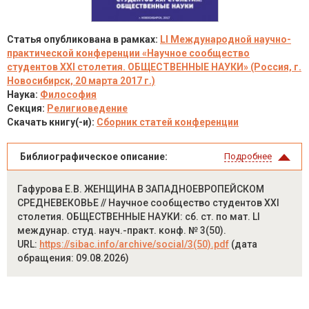
Статья опубликована в рамках:
LI Международной научно-
практической конференции «Научное сообщество
студентов XXI столетия. ОБЩЕСТВЕННЫЕ НАУКИ» (Россия, г.
Новосибирск, 20 марта 2017 г.)
Наука:
Философия
Секция:
Религиоведение
Скачать книгу(-и):
Сборник статей конференции
Библиографическое описание:
Подробнее
Гафурова Е.В. ЖЕНЩИНА В ЗАПАДНОЕВРОПЕЙСКОМ
СРЕДНЕВЕКОВЬЕ // Научное сообщество студентов XXI
столетия. ОБЩЕСТВЕННЫЕ НАУКИ: сб. ст. по мат. LI
междунар. студ. науч.-практ. конф. № 3(50).
URL:
https://sibac.info/archive/social/3(50).pdf
(дата
обращения: 09.08.2026)