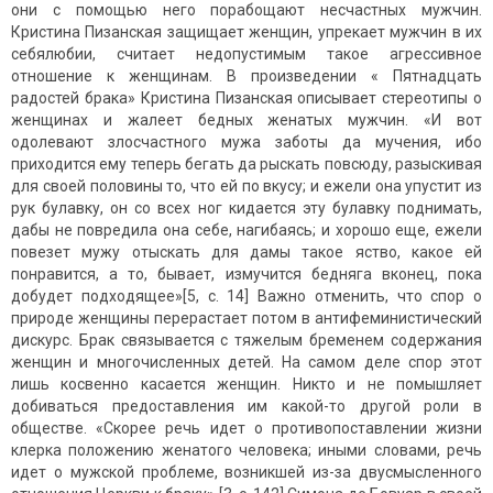
они с помощью него порабощают несчастных мужчин.
Кристина Пизанская защищает женщин, упрекает мужчин в их
себялюбии, считает недопустимым такое агрессивное
отношение к женщинам. В произведении « Пятнадцать
радостей брака» Кристина Пизанская описывает стереотипы о
женщинах и жалеет бедных женатых мужчин. «И вот
одолевают злосчастного мужа заботы да мучения, ибо
приходится ему теперь бегать да рыскать повсюду, разыскивая
для своей половины то, что ей по вкусу; и ежели она упустит из
рук булавку, он со всех ног кидается эту булавку поднимать,
дабы не повредила она себе, нагибаясь; и хорошо еще, ежели
повезет мужу отыскать для дамы такое яство, какое ей
понравится, а то, бывает, измучится бедняга вконец, пока
добудет подходящее»[5, c. 14] Важно отменить, что спор о
природе женщины перерастает потом в антифеминистический
дискурс. Брак связывается с тяжелым бременем содержания
женщин и многочисленных детей. На самом деле спор этот
лишь косвенно касается женщин. Никто и не помышляет
добиваться предоставления им какой-то другой роли в
обществе. «Скорее речь идет о противопоставлении жизни
клерка положению женатого человека; иными словами, речь
идет о мужской проблеме, возникшей из-за двусмысленного