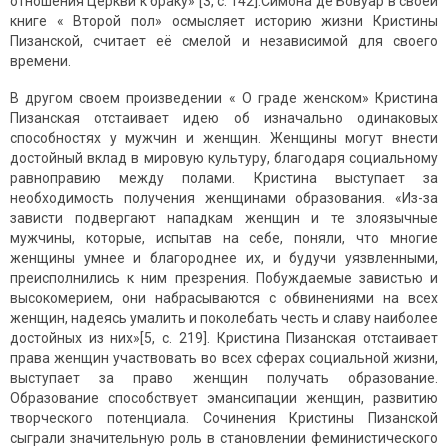
отношения Церкви к браку» [3, c. 142].Симона де Бовуар в своей
книге « Второй пол» осмысляет историю жизни Кристины
Пизанской, считает её смелой и независимой для своего
времени.
В другом своем произведении « О граде женском» Кристина
Пизанская отстаивает идею об изначально одинаковых
способностях у мужчин и женщин. Женщины могут внести
достойный вклад в мировую культуру, благодаря социальному
равноправию между полами. Кристина выступает за
необходимость получения женщинами образования. «Из-за
зависти подвергают нападкам женщин и те злоязычные
мужчины, которые, испытав на себе, поняли, что многие
женщины умнее и благороднее их, и будучи уязвленными,
преисполнились к ним презрения. Побуждаемые завистью и
высокомерием, они набрасываются с обвинениями на всех
женщин, надеясь умалить и поколебать честь и славу наиболее
достойных из них»[5, c. 219]. Кристина Пизанская отстаивает
права женщин участвовать во всех сферах социальной жизни,
выступает за право женщин получать образование.
Образование способствует эмансипации женщин, развитию
творческого потенциала. Сочинения Кристины Пизанской
сыграли значительную роль в становлении феминистического