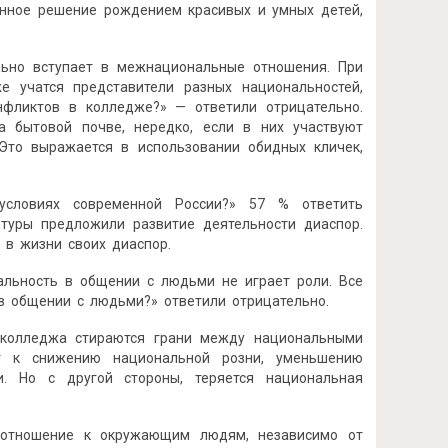
анное решение рождением красивых и умных детей,
льно вступает в межнациональные отношения. При
е учатся представители разных национальностей,
нфликтов в колледже?» — ответили отрицательно.
а бытовой почве, нередко, если в них участвуют
 Это выражается в использовании обидных кличек,
условиях современной России?» 57 % ответить
ьтуры предложили развитие деятельности диаспор.
 в жизни своих диаспор.
альность в общении с людьми не играет роли. Все
в общении с людьми?» ответили отрицательно.
о колледжа стираются грани между национальными
ет к снижению национальной розни, уменьшению
и. Но с другой стороны, теряется национальная
е отношение к окружающим людям, независимо от