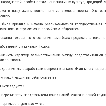
 народностей, особенностям национальных культур, традиций, я
емя в нашу жизнь вошло понятие «толерантность». Оно есть
ратии.
 была принята и начала реализовываться государственная 
илактика экстремизма в российском обществе».
ования толерантного сознания нами была предложена тема пр
аботанный студентами I курса.
выяснить характер взаимоотношений между представителями 
лерантность.
едования мы разработали вопросы к анкете «Наш многона­цион
ем какой нации вы себя считаете?
ы исповедуете?
 перечислить, представители каких наций учатся в вашей групп
 терпимость для вас — это: