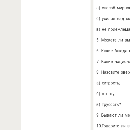
а) способ мирно
б) усилие над со
в) не приемлема
5. Можете ли в
6. Какие блюда 
7. Какие нацио
8. Назовите зве
а) хитрость;
б) отвагу;
в) трусость?
9. Бывают ли м
10.Говорите ли 