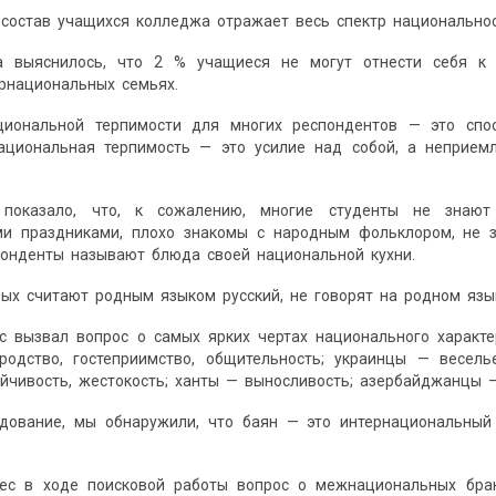
состав учащихся колледжа отражает весь спектр национальнос
а выяснилось, что 2 % учащиеся не могут отнести себя к п
рнациональных семьях.
циональной терпимости для многих респондентов — это спо
национальная терпимость — это усилие над собой, а неприе
е показало, что, к сожалению, многие студенты не знаю
ми праздниками, плохо знакомы с народным фольклором, не з
понденты называют блюда своей национальной кухни.
ых считают родным языком русский, не говорят на родном язык
с вызвал вопрос о самых ярких чертах национального характер
ородство, гостеприимство, общительность; украинцы — весель
ойчивость, жестокость; ханты — выносливость; азербайджанцы 
едование, мы обнаружили, что баян — это интернациональный
рес в ходе поисковой работы вопрос о межнациональных брак