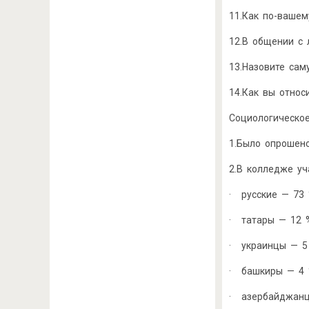
11.Как по-ваше
12.В общении с 
13.Назовите сам
14.Как вы отно
Социологическое
1.Было опрошено
2.В колледже уч
· русские — 73
· татары — 12 
· украинцы — 5
· башкиры — 4 
· азербайджанцы