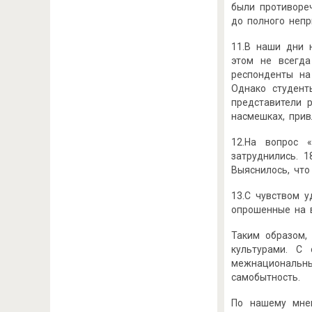
были противоре
до полного неп
11.В наши дни 
этом не всегда
респонденты на
Однако студент
представители 
насмешках, прив
12.На вопрос 
затруднились. 
Выяснилось, что
13.С чувством 
опрошенные на в
Таким образом,
культурами. С
межнациональн
самобытность.
По нашему мне