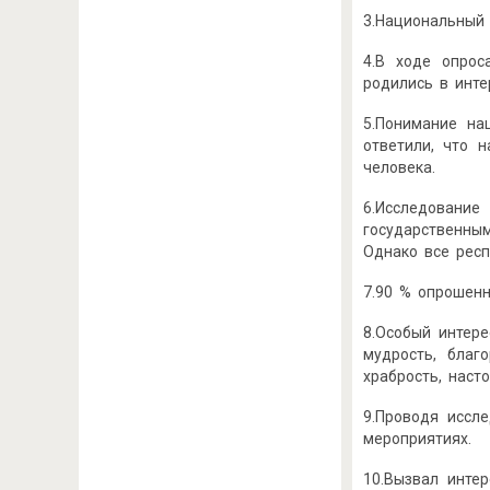
3.Национальный 
4.В ходе опрос
родились в инте
5.Понимание на
ответили, что 
человека.
6.Исследовани
государственны
Однако все рес
7.90 % опрошенн
8.Особый интере
мудрость, благ
храбрость, наст
9.Проводя иссл
мероприятиях.
10.Вызвал инте