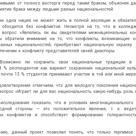
чивыми: от полного восторга перед таким браком, объясняя д
риятия брака между людьми разных национальностей.
ни одна нация не может жить в полной изоляции и обязате
 обходится без конфликтов. Несмотря на то, что в колледж
 вопрос: «Являлись ли вы свидетелями межнациональных ко
ы обратили внимание на то, что конфликты, возникающие н
разных национальностей, приобретают национальную окраску.
лечении к конфликту представителей своей диаспоры.
«Возможно ли сохранить свои национальные традиции в 
18 % респондентов как вариант сохранения национальной кул
 почти 13 % студентов принимают участие в той или иной мере
удовлетворения отмечаем, что для молодого поколения национ
опрос «Играет ли для вас национальность какую-нибудь роль 
 исследование показало, что в условиях многонациональног
 одной стороны — это положительное явление, т. к. вед
ых конфликтов и способствует формированию толерантност
нию, данный проект позволил понять, что только терпимо