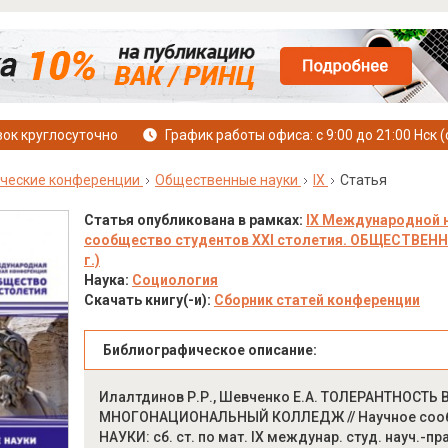
ок круглосуточно
График работы офиса: с 9:00 до 21:00 Нск (
ческие конференции
Общественные науки
IX
Статья
Статья опубликована в рамках:
IX Международной 
сообщество студентов XXI столетия. ОБЩЕСТВЕННЫЕ
г.)
Наука:
Социология
Скачать книгу(-и):
Сборник статей конференции
Библиографическое описание:
Илалтдинов Р.Р., Шевченко Е.А. ТОЛЕРАНТНОСТ
МНОГОНАЦИОНАЛЬНЫЙ КОЛЛЕДЖ // Научное сообщ
НАУКИ: сб. ст. по мат. IX междунар. студ. науч.-пр