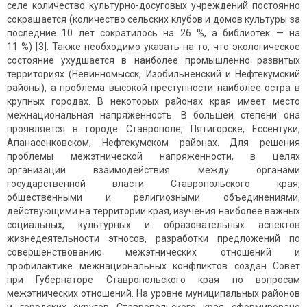
селе количество культурно-досуговых учреждений постоянно
сокращается (количество сельских клубов и домов культуры за
последние 10 лет сократилось на 26 %, а библиотек — на
11 %) [3]. Также необходимо указать на то, что экологическое
состояние ухудшается в наиболее промышленно развитых
территориях (Невинномысск, Изобильненский и Нефтекумский
районы), а проблема высокой преступности наиболее остра в
крупных городах. В некоторых районах края имеет место
межнациональная напряженность. В большей степени она
проявляется в городе Ставрополе, Пятигорске, Ессентуки,
Апанасенковском, Нефтекумском районах. Для решения
проблемы межэтнической напряженности, в целях
организации взаимодействия между органами
государственной власти Ставропольского края,
общественными и религиозными объединениями,
действующими на территории края, изучения наиболее важных
социальных, культурных и образовательных аспектов
жизнедеятельности этносов, разработки предложений по
совершенствованию межэтнических отношений и
профилактике межнациональных конфликтов создан Совет
при Губернаторе Ставропольского края по вопросам
межэтнических отношений. На уровне муниципальных районов