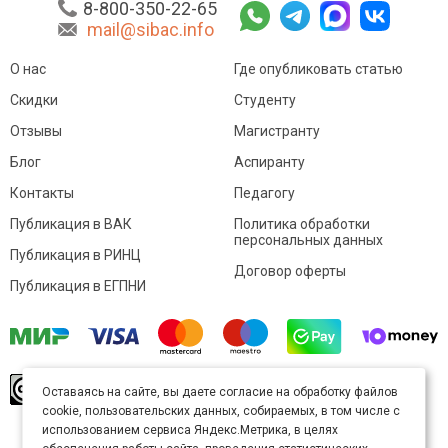
8-800-350-22-65
mail@sibac.info
О нас
Где опубликовать статью
Скидки
Студенту
Отзывы
Магистранту
Блог
Аспиранту
Контакты
Педагогу
Публикация в ВАК
Политика обработки
персональных данных
Публикация в РИНЦ
Договор оферты
Публикация в ЕГПНИ
© Sibac.info 2026. Все права защищены.
Это
Оставаясь на сайте, вы даете согласие на обработку файлов
произведение доступно по
лицензии Creative
cookie, пользовательских данных, собираемых, в том числе с
Commons «Attribution» («Атрибуция») 4.0
Непортированная
.
использованием сервиса Яндекс.Метрика, в целях
Карта сайта