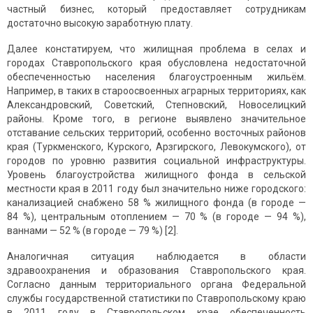
частный бизнес, который предоставляет сотрудникам
достаточно высокую заработную плату.
Далее констатируем, что жилищная проблема в селах и
городах Ставропольского края обусловлена недостаточной
обеспеченностью населения благоустроенным жильём.
Например, в таких в староосвоенных аграрных территориях, как
Александровский, Советский, Степновский, Новоселицкий
районы. Кроме того, в регионе выявлено значительное
отставание сельских территорий, особенно восточных районов
края (Туркменского, Курского, Арзгирского, Левокумского), от
городов по уровню развития социальной инфраструктуры.
Уровень благоустройства жилищного фонда в сельской
местности края в 2011 году был значительно ниже городского:
канализацией снабжено 58 % жилищного фонда (в городе —
84 %), центральным отоплением — 70 % (в городе — 94 %),
ваннами — 52 % (в городе — 79 %) [2].
Аналогичная ситуация наблюдается в области
здравоохранения и образования Ставропольского края.
Согласно данным территориального органа Федеральной
службы государственной статистики по Ставропольскому краю
в 2011 году в Ставропольском крае обеспеченность