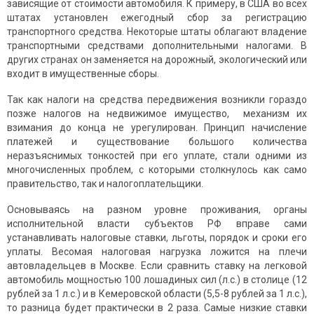
зависящие от стоимости автомобиля. К примеру, в США во всех
штатах установлен ежегодный сбор за регистрацию
транспортного средства. Некоторые штаты облагают владение
транспортными средствами дополнительными налогами. В
других странах он заменяется на дорожный, экологический или
входит в имущественные сборы.
Так как налоги на средства передвижения возникли гораздо
позже налогов на недвижимое имущество, механизм их
взимания до конца не урегулирован. Принцип начисление
платежей и существование большого количества
неразъяснимых тонкостей при его уплате, стали одними из
многочисленных проблем, с которыми столкнулось как само
правительство, так и налогоплательщики.
Основываясь на разном уровне проживания, органы
исполнительной власти субъектов РФ вправе сами
устанавливать налоговые ставки, льготы, порядок и сроки его
уплаты. Весомая налоговая нагрузка ложится на плечи
автовладельцев в Москве. Если сравнить ставку на легковой
автомобиль мощностью 100 лошадиных сил (л.с.) в столице (12
рублей за 1 л.с.) и в Кемеровской области (5,5-8 рублей за 1 л.с.),
то разница будет практически в 2 раза. Самые низкие ставки