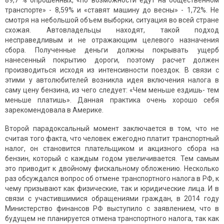
89,7 % опрошенных, «по возможности едут на общественном
транспорте» - 8,59% и «ставят машину до весны» - 1,72%. Не
смотря на небольшой объем выборки, ситуация во всей стране
схожая. Автовладельцы находят, такой подход
несправедливым и не отражающим целевого назначения
сбора. Полученные деньги должны покрывать ущерб
нанесенный покрытию дороги, поэтому расчет должен
производиться исходя из интенсивности поездок. В связи с
этими у автолюбителей возникла идея включения налога в
саму цену бензина, из чего следует: «Чем меньше ездишь- тем
меньше платишь». Данная практика очень хорошо себя
зарекомендовала в Америке.
Второй парадоксальный момент заключается в том, что не
считая того факта, что человек ежегодно платит транспортный
налог, он становится плательщиком и акцизного сбора на
бензин, который с каждым годом увеличивается. Тем самым
это приводит к двойному фискальному обложению. Несколько
раз обсуждался вопрос об отмене транспортного налога в РФ, к
чему призывают как физические, так и юридические лица. И в
связи с участившимися обращениями граждан, в 2014 году
Министерство финансов РФ выступило с заявлением, что в
будущем не планируется отмена транспортного налога, так как