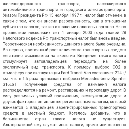
железнодорожного транспорта, пассажирского
автомобильного транспорта и городского электротранспорта.
Указом Президента РФ 15 ноября 1997 г. налог был отменен, в
связи с тем, что он вносил разрозненность, как в отношении
субъектов налогов, так и в отношении налоговых органов. Но по
прошествии нескольких лет 1 января 2003 года главой 28
Налогового кодекса РФ транспортный налог был вновь введен.
Теоретическая необходимость данного налога была очевидна.
Во-первых, постоянный рост количества транспортных средств
негативно сказывается на экологии. Введение такого налога
стимулирует автовладельцев переходить на более
экологичный вид транспорта. К примеру, выброс СО2 в
атмосферу при эксплуатации Ford Trancit Van составляет 224 г/
км., что в 1,5 раза превышает выбросы Mercedes-benz Sprinter
316LGT. Полученные средства от взимания налога
распределяются на ремонт, реставрацию и прокладку дорог. В
силу различных условий проживания, эксплуатации дорог и
других факторов, он является региональным налогом, который
взимается с владельцев зарегистрированных транспортных
средств в местный бюджет. Хотелось добавить, что в
большинстве стран такого налога не существует.
Альтернативой ему служат иные налоги, прямо или косвенно