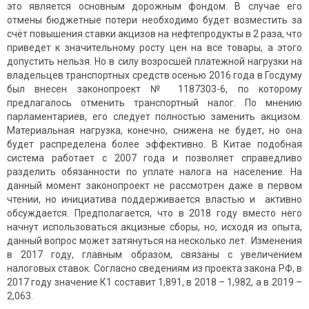
это является основным дорожным фондом. В случае его
отмены бюджетные потери необходимо будет возместить за
счёт повышения ставки акцизов на нефтепродукты в 2 раза, что
приведет к значительному росту цен на все товары, а этого
допустить нельзя. Но в силу возросшей платежной нагрузки на
владельцев транспортных средств осенью 2016 года в Госдуму
был внесен законопроект № 1187303-6, по которому
предлагалось отменить транспортный налог. По мнению
парламентариев, его следует полностью заменить акцизом.
Материальная нагрузка, конечно, снижена не будет, но она
будет распределена более эффективно. В Китае подобная
система работает с 2007 года и позволяет справедливо
разделить обязанности по уплате налога на население. На
данный момент законопроект не рассмотрен даже в первом
чтении, но инициатива поддерживается властью и активно
обсуждается. Предполагается, что в 2018 году вместо него
начнут использоваться акцизные сборы, но, исходя из опыта,
данный вопрос может затянуться на несколько лет. Изменения
в 2017 году, главным образом, связаны с увеличением
налоговых ставок. Согласно сведениям из проекта закона РФ, в
2017 году значение К1 составит 1,891, в 2018 – 1,982, а в 2019 –
2,063.