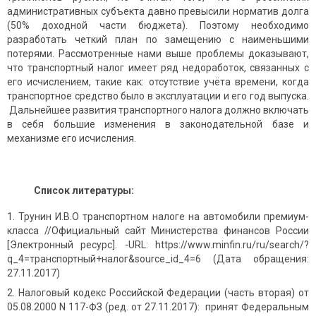
административных субъекта давно превысили норматив долга
(50% доходной части бюджета). Поэтому необходимо
разработать четкий план по замещению с наименьшими
потерями. Рассмотренные нами выше проблемы доказывают,
что транспортный налог имеет ряд недоработок, связанных с
его исчислением, такие как: отсутствие учёта времени, когда
транспортное средство было в эксплуатации и его год выпуска.
Дальнейшее развития транспортного налога должно включать
в себя большие изменения в законодательной базе и
механизме его исчисления.
Список литературы:
Трунин И.В.О транспортном налоге на автомобили премиум-
класса //Официальный сайт Министерства финансов России
[Электронный ресурс]. -URL: https://www.minfin.ru/ru/search/?
q_4=транспортный+налог&source_id_4=6 (Дата обращения:
27.11.2017)
Налоговый кодекс Российской Федерации (часть вторая) от
05.08.2000 N 117-ФЗ (ред. от 27.11.2017): принят Федеральным