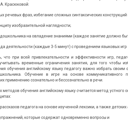
А. Красюковой:
ых речевых фраз, избегание сложных синтаксических конструкций 
инципу изобразительной наглядности;
 дошкольника на овладение знаниями (каждое занятие должно быть
ида деятельности (каждые 3-5 минут) с проведением языковых игр 
, что при всей привлекательности и эффективности игр, педа
 учитывать временные ограничения занятия, для того чтобы и
мя обучения английскому языку педагогу важно избрать своим
школьника. Обучение в игре на основе коммуникативного п
их применению сознательно и бессознательно в речи.
х методов обучения английскому языку считается метод устного 
ципах:
рассказов педагога на основе изученной лексики, а также детских
 упражнений, которые содержат одновременно вопросы и