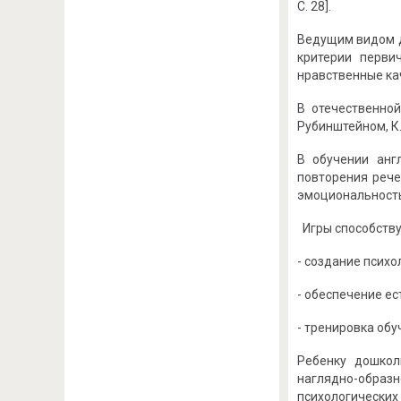
С. 28].
Ведущим видом д
критерии перви
нравственные каче
В отечественной
Рубинштейном, К.
В обучении анг
повторения рече
эмоциональность
Игры способству
- создание псих
- обеспечение е
- тренировка обу
Ребенку дошкол
наглядно-образ
психологически