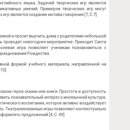
глийского языка. Задачей творческих игр является
никативных умений. Примером творческих игр могут
игр является создание мотива говорения [7, C.7].
ксикой и просит выучить дома с родителями небольшой
ль проводит новогоднее мероприятие. Приходит Санта
ролевая игра позволяет ученикам познакомиться с
празднования Рождества.
вной формой учебного материала, направленной на
10].
зом героя сказки или книги. Простота и доступность
звить познавательный интерес к иноязычной культуре,
етического воспитания, которое активно воздействует
ть. Театрализованные игры позволяют контекстуально
ормлять предложений [4, С. 49].