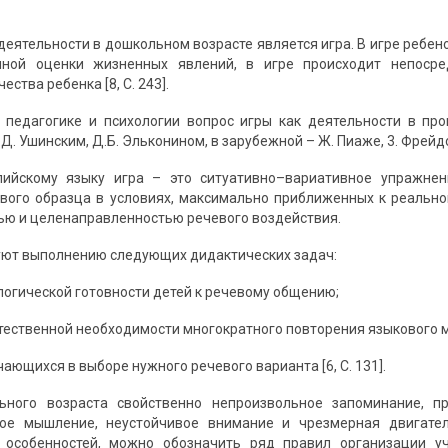
еятельности в дошкольном возрасте является игра. В игре ребен
чной оценки жизненных явлений, в игре происходит непосре
ства ребенка [8, С. 243].
 педагогике и психологии вопрос игры как деятельности в про
Д. Ушинским, Д.Б. Эльконином, в зарубежной – Ж. Пиаже, 3. Фрейд
лийскому языку игра – это ситуативно–вариативное упражнен
вого образца в условиях, максимально приближенных к реальн
ю и целенаправленностью речевого воздействия.
ют выполнению следующих дидактических задач:
ологической готовности детей к речевому общению;
стественной необходимости многократного повторения языкового 
чающихся в выборе нужного речевого варианта [6, С. 131].
ьного возраста свойственно непроизвольное запоминание, п
ное мышление, неустойчивое внимание и чрезмерная двигатель
х особенностей, можно обозначить ряд правил организации у