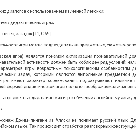
ких диалогов с использованием изученной лексики;
ичных дидактических играх;
 песен, загадок [11, С.59].
тельности
игры можно подразделить на предметные, сюжетно-ролев
еская игра)
является приемом активизации познавательной де
навательной активности должен быть соблюден ряд условий: нали
параметров игры возрастным психологическим особенностям д
ических задач, которыми являются выполнение предметной де
игры имеют характер соревнования, подразумевают наличие 
ой формой дидактической игры является воображаемая жизненная с
ы предметных дидактических игр в обучении английскому языку 
о»
сонаж Джим–пингвин из Аляски не понимает русский язык. Для
ийском языке. Так происходит отработка разговорных конструкций: «
.