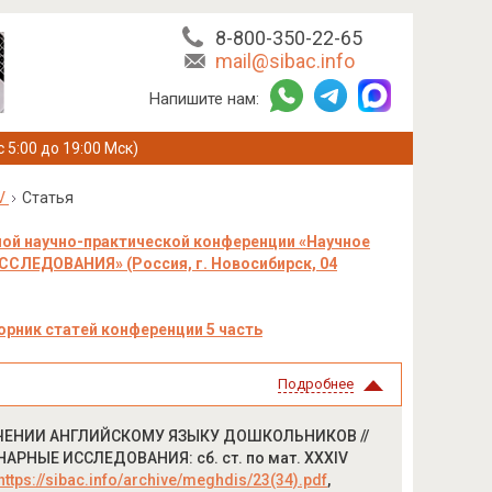
8-800-350-22-65
mail@sibac.info
Напишите нам:
с 5:00 до 19:00 Мск)
V
Статья
ой научно-практической конференции «Научное
ЛЕДОВАНИЯ» (Россия, г. Новосибирск, 04
орник статей конференции 5 часть
Подробнее
БУЧЕНИИ АНГЛИЙСКОМУ ЯЗЫКУ ДОШКОЛЬНИКОВ //
РНЫЕ ИССЛЕДОВАНИЯ: сб. ст. по мат. XXXIV
https://sibac.info/archive/meghdis/23(34).pdf
,