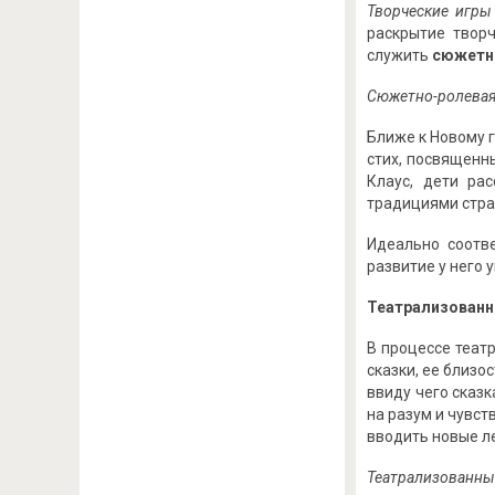
Творческие игры
раскрытие твор
служить
сюжетн
Сюжетно-ролевая
Ближе к Новому 
стих, посвященн
Клаус, дети ра
традициями стра
Идеально соотв
развитие у него 
Театрализованн
В процессе теат
сказки, ее близ
ввиду чего сказ
на разум и чувс
вводить новые л
Театрализованный