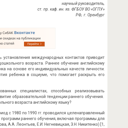
научный руководитель,
ст. пр. каф. ин. яз. ФГБОУ ВО «ОГПУ»
РФ, г. Оренбург
ь установления международных контактов приводит
дошкольного возраста. Раннее обучение английскому
ка на основе его индивидуальных качеств личности.
тия ребенка в социуме, что помогает раскрыть его
ованных специалистах, способных реализовывать
звитие образовательной тенденции раннего обучения.
ольного возраста английскому языку?
ериод с 1980 по 1990 гг. проводился целенаправленный
и программ раннего обучения, включая программы для
, А.А. Леонтьев, Е.И. Негневицкая, З.Н. Никитенко) [1,