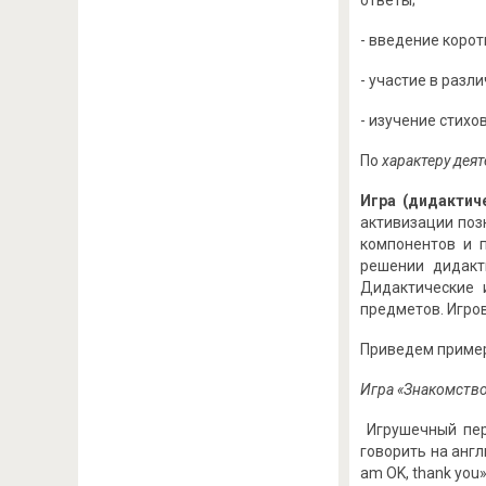
ответы;
- введение корот
- участие в разл
- изучение стихов,
По
характеру дея
Игра (дидактич
активизации поз
компонентов и 
решении дидакт
Дидактические 
предметов. Игров
Приведем пример
Игра «Знакомств
Игрушечный пер
говорить на англ
am OK, thank you»