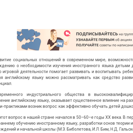
витие социальных отношений в современном мире, возможност
ждению о необходимости изучения иностранного языка детьми 
 игровой деятельности помогает развивать и воспитывать ребен
я английскому языку можно рассматривать как средство разви
нциал.
временного индустриального общества в высококвалифицир
ение английскому языку, оказывает существенное влияние на ра
и-практиками возник вопрос: как эффективно обучать детей дошк
этот вопрос в нашей стране начался в 50–60–е годы ХХ века. В п
раннему обучению иностранному языку, разработки основ теории 
дений и начальной школы (М.З. Биболетова, И.Л. Бим, Н.Д. Гальскова