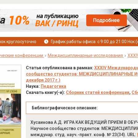
ок круглосуточно
График работы офиса: с 9:00 до 21:00 Нск (
ческие конференции
Междисциплинарные исследования
XXXI
Статья опубликована в рамках:
XXXIV Международн
сообщество студентов: МЕЖДИСЦИПЛИНАРНЫЕ ИСС
декабря 2017 г.)
Наука:
Педагогика
Скачать книгу(-и):
Сборник статей конференции
,
Сб
Библиографическое описание:
Хусаинова А.Д. ИГРА КАК ВЕДУЩИЙ ПРИЕМ В О
Научное сообщество студентов: МЕЖДИСЦИПЛИНА
междунар. студ. науч.-практ. конф. № 23(34). URL: