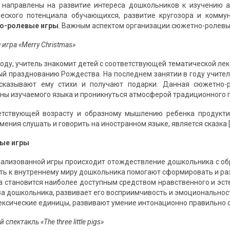
направлены на развитие интереса дошкольников к изучению ан
ческого потенциала обучающихся, развитие кругозора и комму
о-ролевые игры
. Важным аспектом организации сюжетно-ролевых 
 игра «Merry
Christmas
»
году, учитель знакомит детей с соответствующей тематической ле
ый празднованию Рождества. На последнем занятии в году учите
ссказывают ему стихи и получают подарки. Данная сюжетно-
ны изучаемого языка и проникнуться атмосферой традиционного 
етствующей возрасту и образному мышлению ребенка продукти
умения слушать и говорить на иностранном языке, является сказка [
ые игры
рализованной игры происходит отождествление дошкольника с обра
ость к внутреннему миру дошкольника помогают сформировать и ра
ка становится наиболее доступным средством нравственного и эст
тва дошкольника, развивает его восприимчивость и эмоциональнос
ексические единицы, развивают умение интонационно правильно оф
 спектакль «
The
three
little
pigs
»