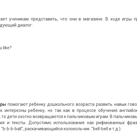
ает ученикам представить, что они в магазине. В ходе игры 
дующий диалог:
u like?
гры
помогают ребенку дошкольного возраста развить навык гово
к интересны ребенку, но так как в процессе обучения англий
 то дети охотно возвращаются к пальчиковым играм. В пальчиковы
ия и тексты. Допустимо использование как рифмованных фраз
b-b-b-bаll", раскачивающийся колокольчик "bеll-bеll и т.д.).