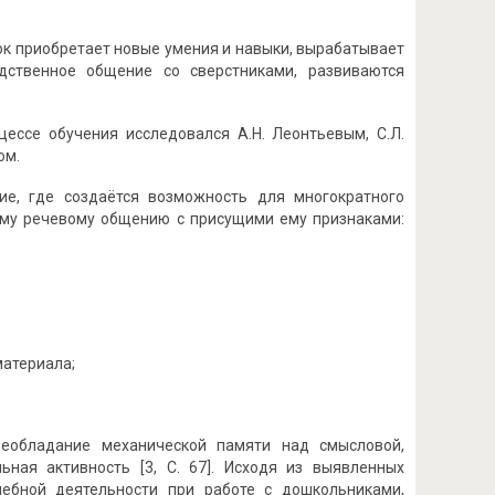
ок приобретает новые умения и навыки, вырабатывает
дственное общение со сверстниками, развиваются
цессе обучения исследовался А.Н. Леонтьевым, С.Л.
ом.
ие, где создаётся возможность для многократного
ому речевому общению с присущими ему признаками:
материала;
реобладание механической памяти над смысловой,
ная активность [3, С. 67]. Исходя из выявленных
чебной деятельности при работе с дошкольниками,