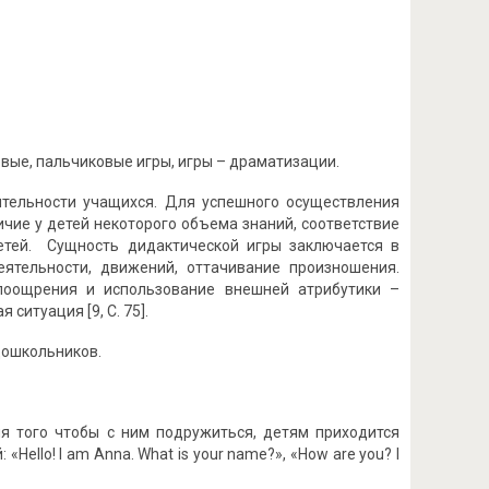
ые, пальчиковые игры, игры – драматизации.
ятельности учащихся. Для успешного осуществления
чие у детей некоторого объема знаний, соответствие
етей. Сущность дидактической игры заключается в
ятельности, движений, оттачивание произношения.
поощрения и использование внешней атрибутики –
итуация [9, С. 75].
дошкольников.
 того чтобы с ним подружиться, детям приходится
Hello! I am Anna. What is your name?», «How are you? I