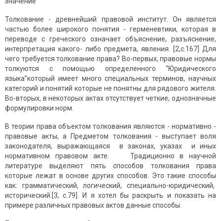
значение
Толкование - древнейший правовой институт. Он является
частью более широкого понятия - герменевтики, которая в
переводе с греческого означает объяснение, разъяснение,
интерпретация какого- либо предмета, явления. [2,c.167] Для
чего требуется толкование права? Во-первых, правовые нормы
толкуются с помощью определенного “Юридического
языка”который имеет много специальных терминов, научных
категорий и понятий которые не понятны для рядового жителя.
Во-вторых, в некоторых актах отсутствует четкие, однозначные
формулировки норм.
В теории права объектом толкования являются - нормативно -
правовые акты, а Предметом толкования - выступает воля
законодателя, выражающаяся в законах, указах и иных
нормативном правовом акте. Традиционно в научной
литературе выделяют пять способов толкования права
которые лежат в основе других способов. Это такие способы
как: грамматический, логический, специально-юридический,
исторический.[3, c.79]. И я хотел бы раскрыть и показать на
примере различных правовых актов данные способы.