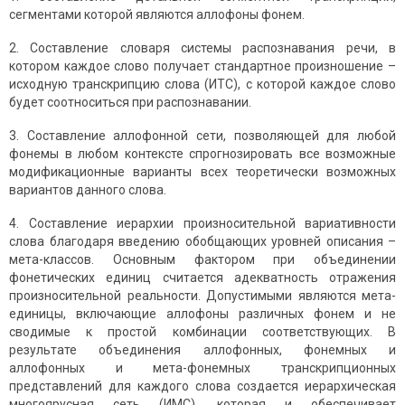
сегментами которой являются аллофоны фонем.
2. Составление словаря системы распознавания речи, в
котором каждое слово получает стандартное произношение –
исходную транскрипцию слова (ИТС), с которой каждое слово
будет соотноситься при распознавании.
3. Составление аллофонной сети, позволяющей для любой
фонемы в любом контексте спрогнозировать все возможные
модификационные варианты всех теоретически возможных
вариантов данного слова.
4. Составление иерархии произносительной вариативности
слова благодаря введению обобщающих уровней описания –
мета-классов. Основным фактором при объединении
фонетических единиц считается адекватность отражения
произносительной реальности. Допустимыми являются мета-
единицы, включающие аллофоны различных фонем и не
сводимые к простой комбинации соответствующих. В
результате объединения аллофонных, фонемных и
аллофонных и мета-фонемных транскрипционных
представлений для каждого слова создается иерархическая
многоярусная сеть (ИМС), которая и обеспечивает