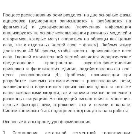
Процесс распознавания речи разделен на две основные фазы:
оцифровка (аудиосигнал записывается и разбивается на
фрагменты) и декодирование (полученная информация
анализируется на основе ис­пользования различных моделей и
алгоритмов, которые могут опираться на образцы как целых
слов, так и отдельных частей слов – фонем). Любому языку
доста­точно 40-60 фонем, чтобы описать произношение всех
слов. Главной отличительной чертой является иерархическое
представление пространства акустико-фонетических
признаков и фонетических единиц, задействованных в про­
цессе распознавания [4]. Проблема, возникающая при
разработке системы автоматического распознавания речи,
заключается в вари­ативном произношении одного и того же
слова как разными людьми, так и одним и тем же человеком в
различных ситуациях. На входящий сигнал влияют многочис­
ленные факторы: шум, отражение, эхо и помехи в канале.
Система не может быть под­строена под них до начала работы.
Основные этапы проце­дуры формирования:
1. Составление детальной сегментной транскрипции,