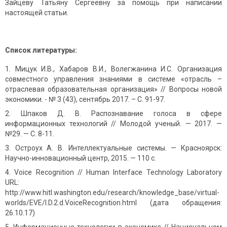
Зайцеву Татьяну Сергеевну за помощь при написании
настоящей статьи.
Список литературы:
Мицук И.В., Хабаров В.И., Волегжанина И.С. Организация
совместного управления знаниями в системе «отрасль –
отраслевая образовательная организация» // Вопросы новой
экономики. - № 3 (43), сентябрь 2017. – С. 91-97.
Шпаков Д. В. Распознавание голоса в сфере
информационных технологий // Молодой ученый. — 2017. —
№29. — С. 8-11.
Остроух А. В. Интеллектуальные системы. — Красноярск:
Научно-инновационный центр, 2015. — 110 с.
Voice Recognition // Human Interface Technology Laboratory
URL:
http://www.hitl.washington.edu/research/knowledge_base/virtual-
worlds/EVE/I.D.2.d.VoiceRecognition.html (дата обращения:
26.10.17)