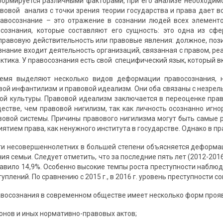
ормируется различными факторами, при его анализе необходим
авовой анализ с точки зрения теории государства и права дает 
Правосознание – это отражение в сознании людей всех элемен
осознания, которые составляют его сущность: это одна из сф
правовую действительность или правовые явления: должное, поз
знание входит деятельность организаций, связанная с правом, ре
тика. У правосознания есть свой специфический язык, который вклю
емя выделяют несколько видов деформации правосознания, 
вой инфантилизм и правовой идеализм. Они оба связаны с незре
ой культуры. Правовой идеализм заключается в переоценке прав
естве, чем правовой нигилизм, так как личность осознанно игнор
овой системы. Причины правового нигилизма могут быть самые р
ятием права, как ненужного института в государстве. Однако в п
ти несовершеннолетних в большей степени объясняется деформа
ия семьи. Следует отметить, что за последние пять лет (2012-2016
ставило 14,9%. Особенно высокие темпы роста преступности наблюда
уплений. По сравнению с 2015 г., в 2016 г. уровень преступности с
осознания в современном обществе имеет несколько форм проя
онов и иных нормативно-правовых актов;