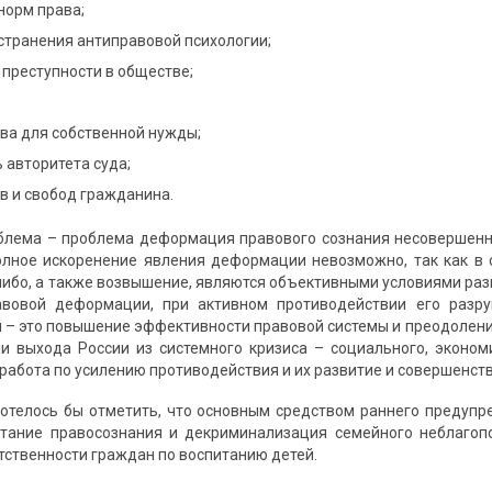
норм права;
странения антиправовой психологии;
преступности в обществе;
ва для собственной нужды;
 авторитета суда;
в и свобод гражданина.
блема – проблема деформация правового сознания несовершенн
олное искоренение явления деформации невозможно, так как в 
ибо, а также возвышение, являются объективными условиями разви
авовой деформации, при активном противодействии его разр
 – это повышение эффективности правовой системы и преодолени
и выхода России из системного кризиса – социального, экономи
работа по усилению противодействия и их развитие и совершенствов
хотелось бы отметить, что основным средством раннего предуп
итание правосознания и декриминализация семейного неблаго
ственности граждан по воспитанию детей.