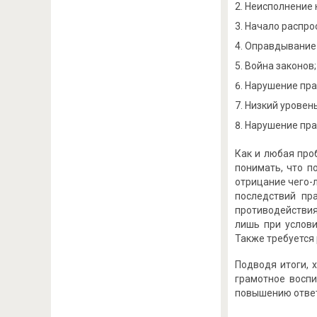
Неисполнение 
Начало распро
Оправдывание 
Война законов;
Нарушение пра
Низкий уровень
Нарушение пра
Как и любая про
понимать, что п
отрицание чего-л
последствий пр
противодействия
лишь при услови
Также требуется 
Подводя итоги, 
грамотное восп
повышению ответ