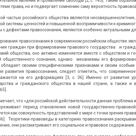
тельное явление и проявление свободы [2, с. 143]. Таким образо
теме права, но и подвергает сомнению саму вероятность правов
ой частью российского общества являются несовершеннолетние, 
й системы ценностей и повышенной восприимчивости к криминог
 с дефектами правосознания, являются особенно актуальными для 
ования правосознания в современном российском обществе явля
ния граждан при формировании правового государства и гражданс
вий общества, оно активно изменяется вместе с обществом и го
й общественного сознания, однако механизмы его формирован
обладает своими специфическими признаками и своим особым с
ня развития правосознания, следует отметить, что современно
ражается на его деформациях [3, с. 36]. Именно от развития 
дарства и гражданского общества в нашей стране, а также и 
65].
мечает, что «для российской действительности данная проблема и
реживает период становления новой государственно-правовой 
уется как совокупность представлений о мире с точки зрения пра
. 46]. Теоретики-правоведы в категориях правосознания раскрыва
ление, они рассматривают его социальное и правовое содержание.