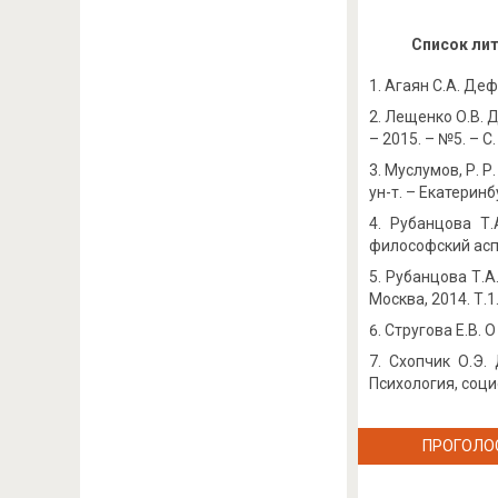
Список ли
Агаян С.А. Деф
Лещенко О.В. 
– 2015. – №5. – С.
Муслумов, Р. Р
ун-т. – Екатеринбу
Рубанцова Т.
философский аспе
Рубанцова Т.А
Москва, 2014. Т.1.
Стругова Е.В. 
Схопчик О.Э.
Психология, социо
ПРОГОЛО