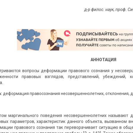
д-р филос. наук, проф. 
АННОТАЦИЯ
триваются вопросы деформации правового сознания у несоверш
женности правовых взглядов, представлений, убеждений, 
а.
:
деформация правосознания несовершеннолетних, отклонения, д
том маргинального поведения несовершеннолетних называют д
вых параметров, характеристик данного объекта, вызванном в
мации правового сознания так переворачивает ситуацию в общ