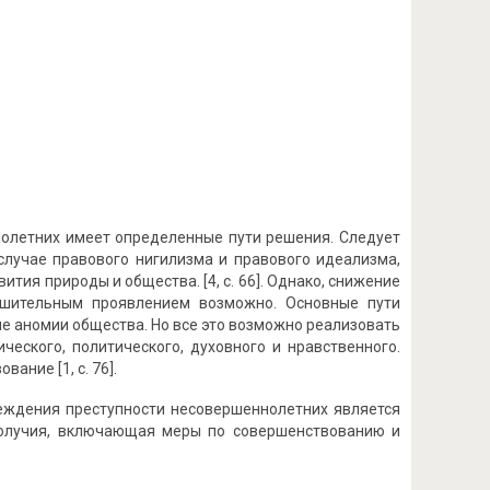
олетних имеет определенные пути решения. Следует
случае правового нигилизма и правового идеализма,
тия природы и общества. [4, c. 66]. Однако, снижение
ушительным проявлением возможно. Основные пути
е аномии общества. Но все это возможно реализовать
ческого, политического, духовного и нравственного.
ание [1, c. 76].
реждения преступности несовершеннолетних является
получия, включающая меры по совершенствованию и