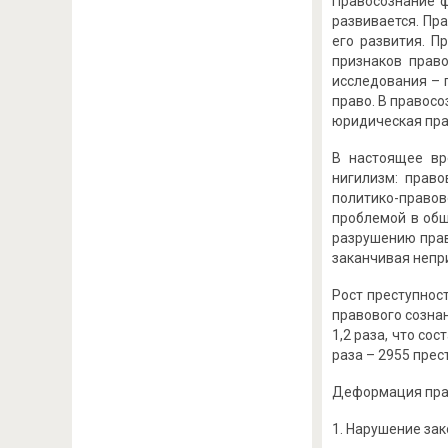
Правосознание ф
развивается. Пр
его развития. 
признаков прав
исследования – 
право. В правосо
юридическая прак
В настоящее вр
нигилизм: право
политико-правов
проблемой в общ
разрушению прав
заканчивая непри
Рост преступнос
правового сознан
1,2 раза, что со
раза – 2955 прест
Деформация прав
Нарушение зак