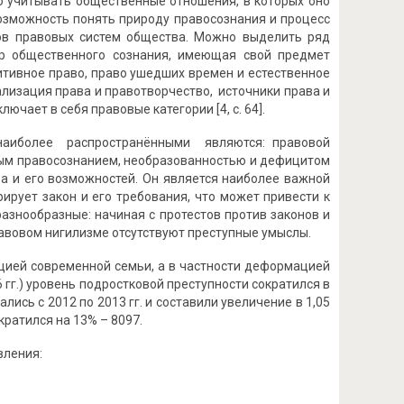
о учитывать общественные отношения, в которых оно
возможность понять природу правосознания и процесс
тов правовых систем общества. Можно выделить ряд
ер общественного сознания, имеющая свой предмет
итивное право, право ушедших времен и естественное
ализация права и правотворчество, источники права и
чает в себя правовые категории [4, с. 64].
наиболее распространёнными являются: правовой
лым правосознанием, необразованностью и дефицитом
а и его возможностей. Он является наиболее важной
ирует закон и его требования, что может привести к
азнообразные: начиная с протестов против законов и
равовом нигилизме отсутствуют преступные умыслы.
цией современной семьи, а в частности деформацией
 гг.) уровень подростковой преступности сократился в
лись с 2012 по 2013 гг. и составили увеличение в 1,05
ократился на 13% – 8097.
вления: