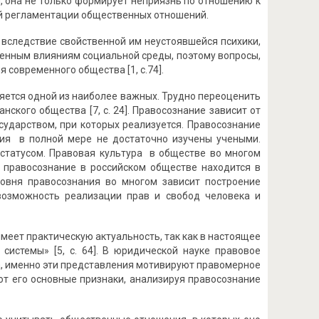
м, она не только формирует неприязнь по отношению к
ой регламентации общественных отношений.
вследствие свойственной им неустоявшейся психики,
енным влияниям социальной среды, поэтому вопросы,
современного общества [1, с.74].
ется одной из наиболее важных. Трудно переоценить
кого общества [7, с. 24]. Правосознание зависит от
сударством, при которых реализуется. Правосознание
ия в полной мере не достаточно изучены учеными.
татусом. Правовая культура в обществе во многом
е правосознание в российском обществе находится в
уровня правосознания во многом зависит построение
возможность реализации прав и свобод человека и
меет практическую актуальность, так как в настоящее
системы» [5, с. 64]. В юридической науке правовое
ва, именно эти представления мотивируют правомерное
ют его основные признаки, анализируя правосознание