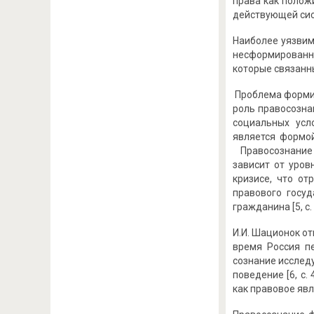
права как положи
действующей сис
Наиболее уязвим
несформированно
которые связанны
Проблема формир
роль правосозна
социальных усло
является формо
Правосознание 
зависит от уров
кризисе, что от
правового госу
гражданина [5, с. 
И.И. Шационок от
время Россия пе
сознание исслед
поведение [6, c
как правовое яв