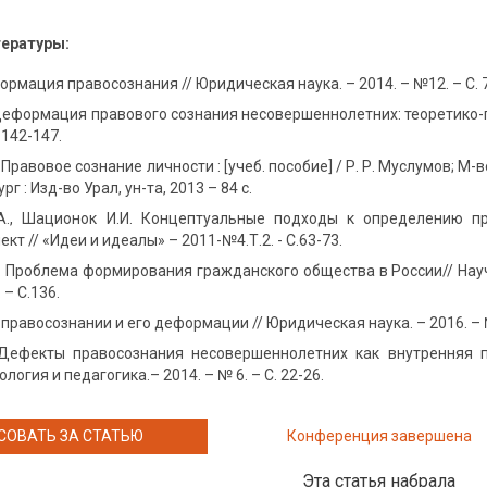
тературы:
ормация правосознания // Юридическая наука. – 2014. – №12. – С. 
Деформация правового сознания несовершеннолетних: теоретико-
 142-147.
. Правовое сознание личности : [учеб. пособие] / Р. Р. Муслумов; М
рг : Изд-во Урал, ун-та, 2013 – 84 с.
А., Шационок И.И. Концептуальные подходы к определению п
кт // «Идеи и идеалы» – 2011-№4.Т.2. - С.63-73.
. Проблема формирования гражданского общества в России// Нау
 – С.136.
О правосознании и его деформации // Юридическая наука. – 2016. – №
 Дефекты правосознания несовершеннолетних как внутренняя п
логия и педагогика.– 2014. – № 6. – С. 22-26.
СОВАТЬ ЗА СТАТЬЮ
Конференция завершена
Эта статья набрала