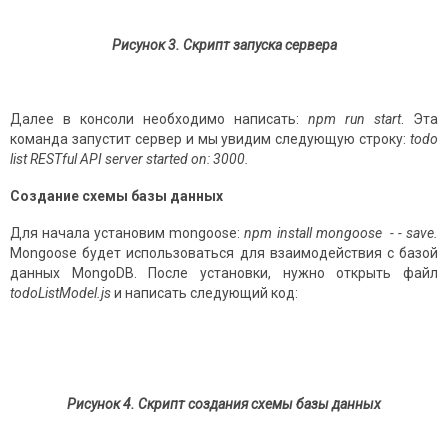
Рисунок 3. Скрипт запуска сервера
Далее в консоли необходимо написать:
npm
run
start
. Эта
команда запустит сервер и мы увидим следующую строку:
todo
list
RESTful
API
server
started
on
: 3000.
Создание схемы базы данных
Для начала установим mongoose:
npm
install
mongoose
- -
save
.
Mongoose будет использоваться для взаимодействия с базой
данных MongoDB. После установки, нужно открыть файл
todoListModel
.
js
и написать следующий код:
Рисунок 4. Скрипт создания схемы базы данных