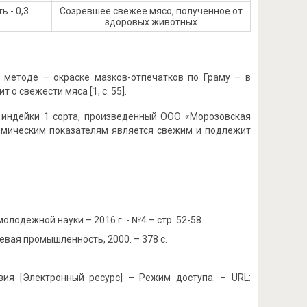
 - 0,3.
Созревшее свежее мясо, полученное от
здоровых животных
 методе – окраске мазков-отпечатков по Граму – в
о свежести мяса [1, c. 55].
 индейки 1 сорта, произведенный ООО «Морозовская
химическим показателям является свежим и подлежит
лодежной науки – 2016 г. - №4 – стр. 52-58.
евая промышленность, 2000. – 378 с.
вия [Электронный ресурс] – Режим доступа. – URL: