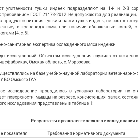
от упитанности тушки индеек подразделяют на 1-й и 2-й со
 требованиям ГОСТ 21473-2012. Не допускаются для реализации,
а продуктов питания тушки и части тушек индеек, не соответству
ленные; с кровоподтеками; при наличии обнаженных костей; с
ами [4, с. 5].
рно-санитарная экспертиза охлажденного мяса индейки.
ды исследований. Объектом исследования служило охлажденно
цефабрика», Омская область, с. Морозовка.
уществлялись на базе учебно-научной лаборатории ветеринарно-с
У ВО Омского ГАУ.
кое исследование проводилось в условиях лаборатории по с
вет поверхности, мышцы на разрезе, консистенция, запах, состоя
ого исследования представлены в таблице 1:
Результаты органолептического исследования о
е показателя
Требования нормативного документа