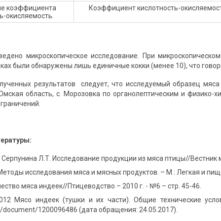
ие коэффициента
Коэффициент кислотность-окисляемость
ь-окисляемость.
ведено микроскопическое исследование. При микроскопическом
ах были обнаружены лишь единичные кокки (менее 10), что говорит 
лученных результатов следует, что исследуемый образец мяса
Омская область, с. Морозовка по органолептическим и физико-
ограничений.
тературы:
 Серпунина Л.Т. Исследование продукции из мяса птицы//Вестник мо
Методы исследования мяса и мясных продуктов. – М.: Легкая и пищ
ество мяса индеек//Птицеводство – 2010 г. - №6 – стр. 45-46.
012 Мясо индеек (тушки и их части). Общие технические усло
.ru/document/1200096486 (дата обращения: 24.05.2017).