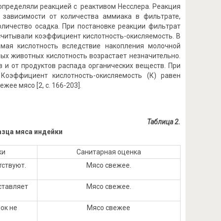
 определяли реакцией с реактивом Несслера. Реакция
 зависимости от количества аммиака в фильтрате,
оличество осадка. При постановке реакции фильтрат
ссчитывали коэффициент кислотность-окисляемость. В
емая кислотность вследствие накопления молочной
ных животных кислотность возрастает незначительно.
 и от продуктов распада органических веществ. При
 Коэффициент кислотность-окисляемость (К) равен
ее мясо [2, с. 166-203].
Таблица 2.
азца мяса индейки
ки
Санитарная оценка
тствуют.
Мясо свежее.
ставляет
Мясо свежее.
ок не
Мясо свежее