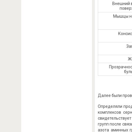
Внешний 
повер
Мышцы н
Конси
За
Ж
Прозрачнос
бул
Далее были пров
Определяли прод
комплексов сер
свидетельствуе
групп после свя
азота аминных г