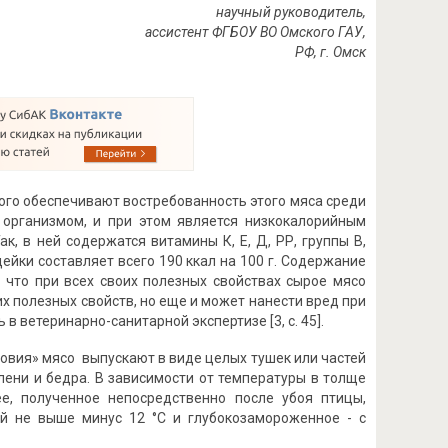
научный руководитель,
ассистент ФГБОУ ВО Омского ГАУ,
РФ, г. Омск
рого обеспечивают востребованность этого мяса среди
я организмом, и при этом является низкокалорийным
, в ней содержатся витамины К, Е, Д, РР, группы В,
дейки составляет всего 190 ккал на 100 г. Содержание
, что при всех своих полезных свойствах сырое мясо
х полезных свойств, но еще и может нанести вред при
 ветеринарно-санитарной экспертизе [3, с. 45].
ловия» мясо выпускают в виде целых тушек или частей
олени и бедра. В зависимости от температуры в толще
е, полученное непосредственно после убоя птицы,
ой не выше минус 12 °С и глубокозамороженное - с