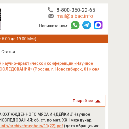
8-800-350-22-65
mail@sibac.info
Напишите нам:
с 5:00 до 19:00 Мск)
Статья
 научно-практической конференции «Научное
ЕДОВАНИЯ» (Россия, г. Новосибирск, 01 июня
Подробнее
А ОХЛАЖДЕННОГО МЯСА ИНДЕЙКИ // Научное
ЛЕДОВАНИЯ: сб. ст. по мат. XXII междунар.
c.info/archive/meghdis/11(22).pdf
(дата обращения: