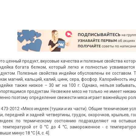
это ценный продукт, вкусовые качества и полезные свойства кото
ндейка богата белком, который легко и полностью усваиваетс
дуктом. Полезные свойства индейки обусловлены ее составом. Так
как магний, кальций, калий, цинк, сера, фосфор. Калорийность ин
ндейке также низкое – 30 мг на 100 г. Однако, нельзя забывать
опортящимся продуктам. Несвежее мясо не только не имеет никаки
енно поэтому определение свежести мяса играет важнейшую роль в
473-2012 «Мясо индеек (тушки и их части). Общие технические ус
и, передней и задней четвертины, грудок, окорочков, крыльев, г
индеек по термическому состоянию подразделяют на остывше
 температурой от 0 °С до 4 °С, замороженное - с температур
ыше минус 18 °С [4, с. 4].