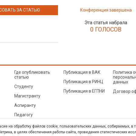
СОВАТЬ ЗА СТАТЬЮ
Конференция завершена
Эта статья набрала
0 ГОЛОСОВ
Где опубликовать
Публикация в ВАК
Политика о
статью
персональ
Публикация в РИНЦ
данных
Студенту
Публикация в ЕГПНИ
Договор о
Магистранту
Аспиранту
Педагогу
© Sibac.info 2026. Все права защищены.
Это произведение доступно по
лицензии Creative Co
асие на обработку файлов cookie, пользовательских данных, собираемых, в 
Карта сайта
трика, в целях обеспечения работы сайта, проведения статистических исс