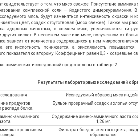
т свидетельствует о том, что мясо свежее. Присутствие аммиака
разовании комплексной соли – йодистого димеркураммония. В
сследуемого мяса, будут изменяться интенсивность окраски и к
-желтый цвет, осадок отсутствовал (мясо свежее). Также мы ра
са здоровых животных, в свежем мясе, увеличивается титру
 других кислот. В несвежем мясе или мясе, полученном от боль
са зависит от количества содержащихся в нем микроорганизмов
а его кислотность понижается, а окисляемость повышается.
о показателя ко второму. Коэффициент равен 0,3 - созревшее свеж
ко-химических исследований представлены в таблице 2.
Результаты лабораторных исследований обр
исследования
Исследуемый образец мяса индей
ние продуктов
Бульон прозрачный осадок и хлопья отсу
 распада белка.
 амино-аммиачного
Содержание амино-аммиачного азота со
азота.
1,26 мг.
ммиака с реактивом
Фильтрат бледно-желтого цвета, осад
сслера.
образовался.