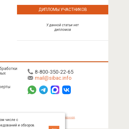
ДИПЛОМЫ УЧАСТНИКОВ
У данной статьи нет
дипломов
бработки
8-800-350-22-65
ных
mail@sibac.info
ферты
mmons «Attribution» («Атрибуция») 4.0 Непортированная
.
том числе с
ледований и обзоров.