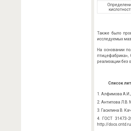
Определен
кислотност
Также было про
исследуемых мазк
На основании по
птицефабрика», 
реализации без 
Список ли
Алфимова А.И.,
Антипова Л.В. 
Гасилина В. Кач
ГОСТ 31473-2
http://docs.cntd