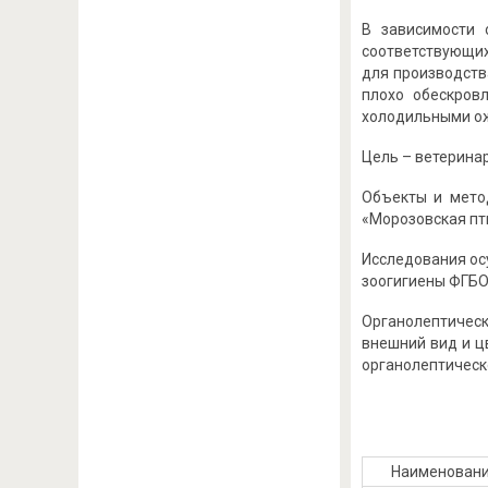
В зависимости 
соответствующих
для производств
плохо обескров
холодильными ожог
Цель – ветерина
Объекты и мето
«Морозовская пти
Исследования ос
зоогигиены ФГБО
Органолептичес
внешний вид и ц
органолептическ
Наименовани