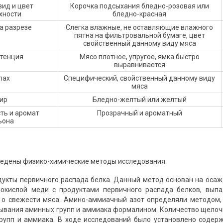
вид и цвет
Корочка подсыхания бледно-розовая или
хности
бледно-красная
а разрезе
Слегка влажные, не оставляющие влажного
пятна на фильтровальной бумаге, цвет
свойственный данному виду мяса
стенция
Мясо плотное, упругое, ямка быстро
выравнивается
пах
Специфический, свойственный данному виду
мяса
ир
Бледно-желтый или желтый
ть и аромат
Прозрачный и ароматный
ьона
едены физико-химические методы исследования:
укты первичного распада белка. Данный метод основан на осаж
нокислой меди с продуктами первичного распада белков, выпа
т о свежести мяса. Амино-аммиачный азот определяли методом
зывания аминных групп и аммиака формалином. Количество щелоч
рупп и аммиака. В ходе исследований было установлено содерж