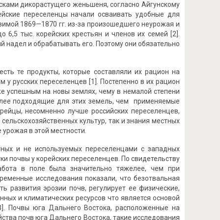
сками дикорастущего женьшеня, согласно Айгунскому
орейские переселенцы начали осваивать удобные для
зимой 1869—1870 гг. из-за произошедшего неурожая и
 6,5 тыс. корейских крестьян и членов их семей [2].
 надел и обрабатывать его. Поэтому они обязательно
есть те продукты, которые составляли их рацион на
 у русских переселенцев [1]. Постепенно в их рацион
же успешным на новы землях, чему в немалой степени
олее подходящие для этих земель, чем применяемые
орейцы, несомненно лучше российских переселенцев,
сельскохозяйственных культур, так и знания местных
 урожая в этой местности.
тных и не используемых переселенцами с западных
ки почвы у корейских переселенцев. По свидетельству
работа в поле была значительно тяжелее, чем при
временные исследования показали, что безотвальная
ь развития эрозии почв, регулирует ее физические,
нных и климатических ресурсов что является основой
3]. Почвы юга Дальнего Востока, расположенные на
йства почв юга Дальнего Востока, такие исследования