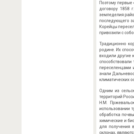
Поэтому первые 
договору 1858 г
земледелия райо
последующего за
Корейцы пересел
привозили с соб
Традиционно кор
родине. Их спос
входили другие 
способствовали
переселенцами и
знали Дальневос
климатических ос
Одним из сельс
территорий Росси
Н.М. Пржевальс
использовании т
обработка почвы
химические и би
для получения в
склонах, являютс