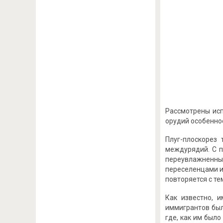
Рассмотрены исп
орудий особенно
Плуг-плоскорез
междурядий. С п
переувлажненны
переселенцами и
повторяется с те
Как известно, 
иммигрантов был
где, как им был