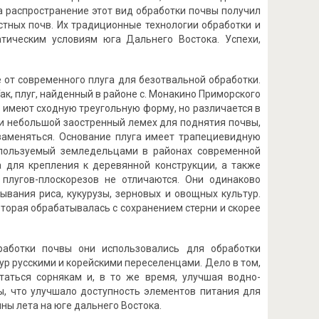
а распространение этот вид обработки почвы получил
стных почв. Их традиционные технологии обработки и
тическим условиям юга Дальнего Востока. Успехи,
 от современного плуга для безотвальной обработки.
к, плуг, найденный в районе с. Монакино Приморского
2) имеют сходную треугольную форму, но различается в
ти небольшой заостренный лемех для поднятия почвы,
 заменяться. Основание плуга имеет трапециевидную
используемый земледельцами в районах современной
а для крепления к деревянной конструкции, а также
 плугов-плоскорезов не отличаются. Они одинаково
ывания риса, кукурузы, зерновых и овощных культур.
оторая обрабатывалась с сохранением стерни и скорее
работки почвы они использовались для обработки
ур русскими и корейскими переселенцами. Дело в том,
таться сорнякам и, в то же время, улучшая водно-
ы, что улучшало доступность элементов питания для
ны лета на юге дальнего Востока.