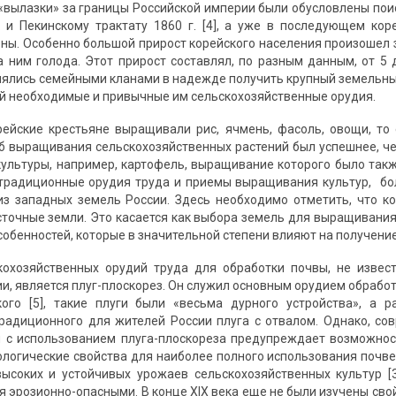
«вылазки» за границы Российской империи были обусловлены пои
. и Пекинскому трактату 1860 г. [4], а уже в последующем к
ны. Особенно большой прирост корейского населения произошел 
 ним голода. Этот прирост составлял, по разным данным, от 5 до
ялись семейными кланами в надежде получить крупный земельный
ой необходимые и привычные им сельскохозяйственные орудия.
ейские крестьяне выращивали рис, ячмень, фасоль, овощи, то 
об выращивания сельскохозяйственных растений был успешнее, чем
культуры, например, картофель, выращивание которого было так
 традиционные орудия труда и приемы выращивания культур, б
з западных земель России. Здесь необходимо отметить, что к
точные земли. Это касается как выбора земель для выращивания 
обенностей, которые в значительной степени влияют на получение
кохозяйственных орудий труда для обработки почвы, не извес
и, является плуг-плоскорез. Он служил основным орудием обработ
кого [5], такие плуги были «весьма дурного устройства», а 
радиционного для жителей России плуга с отвалом. Однако, со
 с использованием плуга-плоскореза предупреждает возможност
ологические свойства для наиболее полного использования почве
ысоких и устойчивых урожаев сельскохозяйственных культур [
я эрозионно-опасными. В конце XIX века еще не были изучены сво