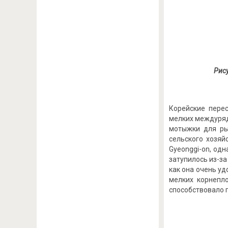
Рис
Корейские пере
мелких междуряди
мотыжки для ры
сельского хозяй
Gyeonggi-on, одн
затупилось из-за
как она очень у
мелких корнепл
способствовало 