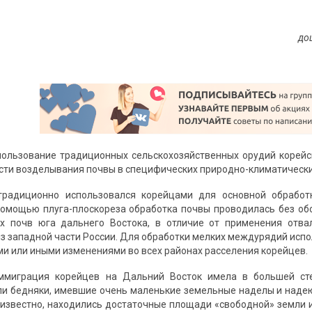
до
ользование традиционных сельскохозяйственных орудий корейс
сти возделывания почвы в специфических природно-климатически
 традиционно использовался корейцами для основной обрабо
омощью плуга-плоскореза обработка почвы проводилась без об
х почв юга дальнего Востока, в отличие от применения отва
з западной части России. Для обработки мелких междурядий исп
ми или иными изменениями во всех районах расселения корейцев.
иммиграция корейцев на Дальний Восток имела в большей ст
и бедняки, имевшие очень маленькие земельные наделы и наде
о известно, находились достаточные площади «свободной» земли 