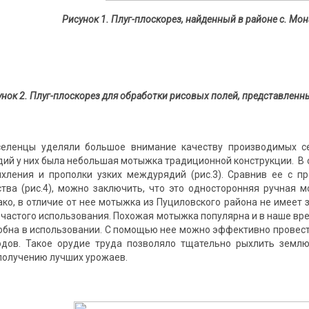
Рисунок 1. Плуг-плоскорез, найденный в районе с. Мо
унок 2. Плуг-плоскорез для обработки рисовых полей, представленны
селенцы уделяли большое внимание качеству производимых се
й у них была небольшая мотыжка традиционной конструкции. В ста
хления и прополки узких междурядий (рис.3). Сравнив ее с 
ства (рис.4), можно заключить, что это односторонняя ручная 
ако, в отличие от нее мотыжка из Пуциловского района не имеет 
 частого использования. Похожая мотыжка популярна и в наше вре
добна в использовании. С помощью нее можно эффективно провес
одов. Такое орудие труда позволяло тщательно рыхлить землю
получению лучших урожаев.