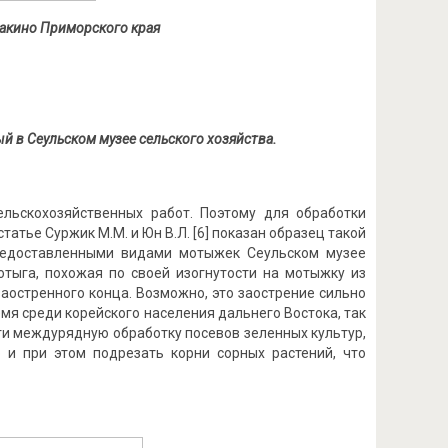
накино Приморского края
й в Сеульском музее сельского хозяйства.
льскохозяйственных работ. Поэтому для обработки
тье Суржик М.М. и Юн В.Л. [6] показан образец такой
предоставленными видами мотыжек Сеульском музее
мотыга, похожая по своей изогнутости на мотыжку из
заостренного конца. Возможно, это заострение сильно
мя среди корейского населения дальнего Востока, так
ти междурядную обработку посевов зеленных культур,
 и при этом подрезать корни сорных растений, что