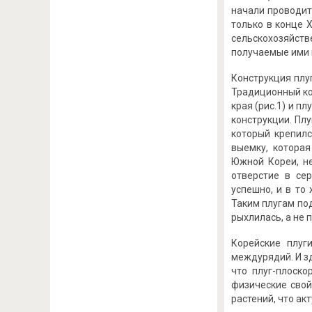
начали проводит
только в конце 
сельскохозяйст
получаемые ими 
Конструкция плу
Традиционный кор
края (рис.1) и п
конструкции. Пл
который крепилс
выемку, котора
Южной Кореи, не
отверстие в се
успешно, и в то
Таким плугам по
рыхлилась, а не 
Корейские плуг
междурядий. И з
что плуг-плоско
физические свой
растений, что ак