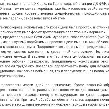
ься только в начале XX века на Горно-таежной станции ДВ ФАН, 
XX века. Тем не менее, корейцам уже были известны свойства ме
венные орудия соответствовали специфическим природно-клима
в земледелии, свидетельствуют об этом.
га-плоскореза, используемого корейцами была простой, в отличие
ейский плуг имел форму треугольника с заостренной вершиной. Та
луг, представленный в Сеульском музее сельского хозяйства (рис. 
уг, используемый корейскими переселенцами имеет в нижней час
я к основанию плуга. Предположительно, он мог периодически
я служит местом крепления к деревянной конструкции. Плуг, 
 имеет лемеха. В верхней его части есть дугообразная выемк
редине рабочей поверхности. Принципиально конструкции этих
 же время трудоемко, позволяли обрабатывать почву для воздел
ддавалась как легкая пойменная, так и переувлажненная почва, к
перепахивалась.
и-плоскорезы имели двойное назначение. Кроме основной об
десь снова появляется различие в технологии возделывания культ
рез позволяет рыхлить почву в междурядьях, не давая разрас
ства почвы. При такой обработке обеспечивалась аэрация почв
туально в засушливые весенние и «мокрые» периоды второй полови