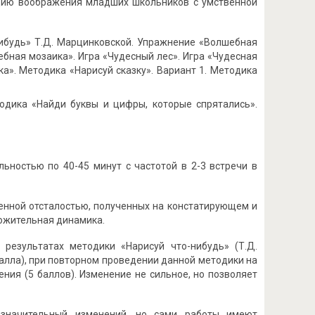
цию воображения младших школьников с умственной
ибудь» Т.Д. Марцинковской. Упражнение «Волшебная
бная мозаика». Игра «Чудесный лес». Игра «Чудесная
а». Методика «Нарисуй сказку». Вариант 1. Методика
одика «Найди буквы и цифры, которые спрятались».
ьностью по 40-45 минут с частотой в 2-3 встречи в
енной отсталостью, полученных на констатирующем и
ложительная динамика.
результатах методики «Нарисуй что-нибудь» (Т.Д.
балла), при повторном проведении данной методики на
ния (5 баллов). Изменение не сильное, но позволяет
 значительный изменений, но сами работы имеют