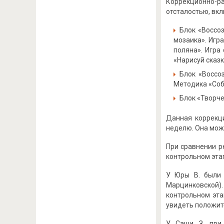
Коррекционно-р
отсталостью, вкл
Блок «Воссо
мозаика». Игр
поляна». Игра
«Нарисуй сказк
Блок «Воссо
Методика «Собе
Блок «Творче
Данная коррекци
неделю. Она може
При сравнении р
контрольном эта
У Юры В. были 
Марцинковской). 
контрольном эта
увидеть положит
У Саши З. при 