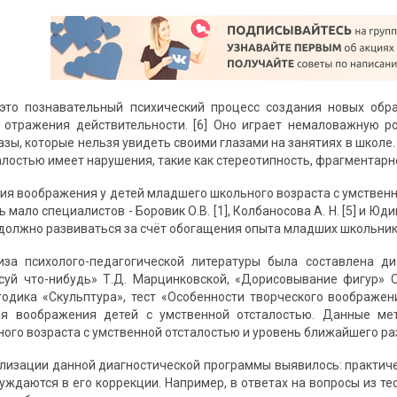
это познавательный психический процесс создания новых обра
 отражения действительности. [6] Оно играет немаловажную р
азы, которые нельзя увидеть своими глазами на занятиях в школе
лостью имеет нарушения, такие как стереотипность, фрагментарно
ия воображения у детей младшего школьного возраста с умственн
мало специалистов - Боровик О.В. [1], Колбаносова А. Н. [5] и Юдин
должно развиваться за счёт обогащения опыта младших школьнико
иза психолого-педагогической литературы была составлена 
суй что-нибудь» Т.Д. Марцинковской, «Дорисовывание фигур» О
тодика «Скульптура», тест «Особенности творческого воображ
ия воображения детей с умственной отсталостью. Данные ме
ого возраста с умственной отсталостью и уровень ближайшего ра
ализации данной диагностической программы выявилось: практич
уждаются в его коррекции. Например, в ответах на вопросы из те