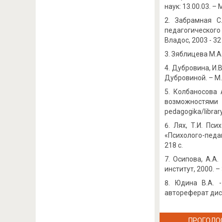
наук: 13.00.03. – М
Забрамная С
педагогического
Владос, 2003 - 32 
Зяблицева М.А.
Дубровина, И.В
Дубровиной. – М.
Колбаносова 
возможностями
pedagogika/libra
Лях, Т.И. Пси
«Психолого-педаго
218 с.
Осипова, А.А
институт, 2000. – 
Юдина В.А. 
автореферат дисс
ПРОГОЛО