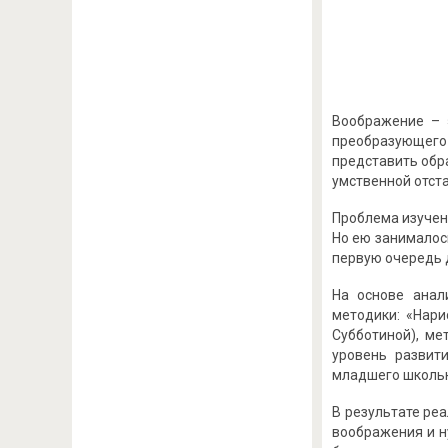
Воображение – 
преобразующего
представить обр
умственной отста
Проблема изучен
Но ею занималось 
первую очередь 
На основе анал
методики: «Нари
Субботиной), ме
уровень развит
младшего школьн
В результате ре
воображения и н