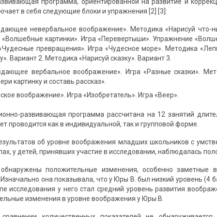
азвивающая программа, ориентированной на развитие и коррек
ючает в себя следующие блоки и упражнения [2] [3]:
здающее невербальное воображение». Методика «Нарисуй что-н
а «Волшебные картинки». Игра «Перевертыши». Упражнение «Волше
 «Чудесные превращения». Игра «Чудесное море». Методика «Лепк
у». Вариант 2. Методика «Нарисуй сказку». Вариант 3.
здающее вербальное воображение». Игра «Разные сказки». Мет
ри картинку и составь рассказ».
ское воображение». Игра «Изобретатель». Игра «Веер».
онно-развивающая программа рассчитана на 12 занятий длител
т проводится как в индивидуальной, так и групповой форме.
езультатов об уровне воображения младших школьников с умств
пах, у детей, принявших участие в исследовании, наблюдалась по
обнаружены положительные изменения, особенно заметные в 
Изначально она показывала, что у Юры В. был низкий уровень (4 
пе исследования у него стал средний уровень развития воображе
ельные изменения в уровне воображения у Юры В.
сравнении количественных показателей не обнаруживается