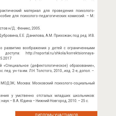
рактический материал для проведения психолого-
особие для психолого-педагогических комиссий. – М.:
тов н/Д.: Феникс, 2005.
Дубровина, Е.Е. Данилова, А.М. Прихожан; под ред. И.В.
по развитию воображения у детей с ограниченными
а: http://nsportal.ru/shkola/korrektsionnaya-
05.2017
ий «Специальное (дефектологическое) образование»,
 пед. ун-та им. Л.Н. Толстого, 2010., изд. 2-е, допол. –
ж: МОДЭК; Москва: Московский психолого-социальный
жения у умственно отсталых младших школьников:
аук – В.А. Юдина – Нижний Новгород, 2010. – 25 с.
ДИПЛОМЫ УЧАСТНИКОВ