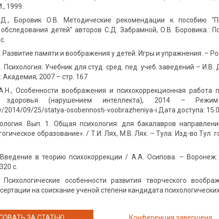
., 1999.
.Д., Боровик О.В. Методические рекомендации к пособию "П
 обследования детей" авторов С.Д. Забрамной, О.В. Боровика.: П
с.
 Развитие памяти и воображения у детей. Игры и упражнения. – Рос
. Психология: Учебник для студ. сред. пед. учеб. заведений – И.В. 
: Академия, 2007 – стр. 167
А.Н., Особенности воображения и психокоррекционная работа 
 здоровья (нарушением интеллекта), 2014 – Режим доступ
ry/2014/09/25/statya-osobennosti-voobrazheniya-i Дата доступа: 15.
хология. Вып. 1. Общая психология: для бакалавров направлен
гическое образование». / Т.И. Лях, М.В. Лях. – Тула: Изд-во Тул. гос.
. Введение в теорию психокоррекции / А.А. Осипова. – Вороне
320 с.
- Психологические особенности развития творческого вообра
ертации на соискание ученой степени кандидата психологических н
СОВАТЬ ЗА СТАТЬЮ
Конференция завершена