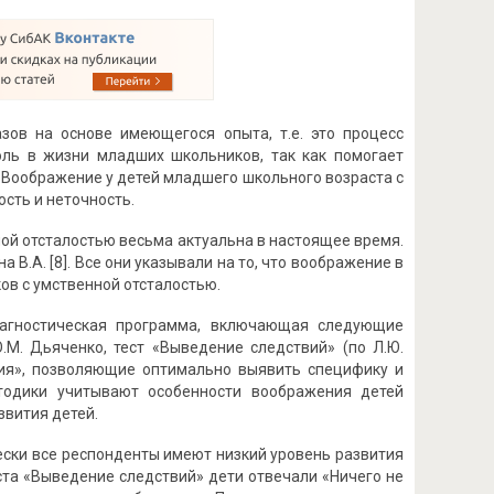
зов на основе имеющегося опыта, т.е. это процесс
оль в жизни младших школьников, так как помогает
. Воображение у детей младшего школьного возраста с
сть и неточность.
ой отсталостью весьма актуальна в настоящее время.
а В.А. [8]. Все они указывали на то, что воображение в
в с умственной отсталостью.
диагностическая программа, включающая следующие
.М. Дьяченко, тест «Выведение следствий» (по Л.Ю.
ения», позволяющие оптимально выявить специфику и
тодики учитывают особенности воображения детей
звития детей.
ески все респонденты имеют низкий уровень развития
ста «Выведение следствий» дети отвечали «Ничего не