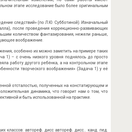
ольном этапе исследование было более оригинальным
дение следствий» (по Л.Ю. Субботиной). Изначальный
балла), после проведения коррекционно-развивающих
ольшим количеством фантазирования, нежели раньше,
здающее воображение.
жения, особенно их можно заметить на примере таких
ча 1) – с очень низкого уровня поднялось до просто
зяла работу другого ребёнка, а на контрольном этапе
обенности творческого воображения» (Задача 1) у её
енной отсталостью, полученных на констатирующем и
положительная динамика, что говорит нам о том, что
тивной и быть использованной на практике.
 классов: автореф. дисс автореф. дисс… канд. пед.