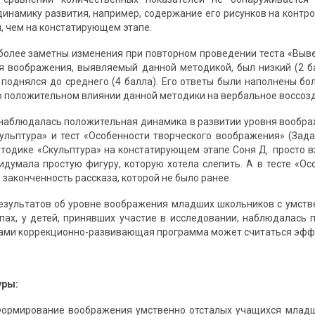
инамику развития, например, содержание его рисунков на контр
, чем на констатирующем этапе.
иболее заметны изменения при повторном проведении теста «Выве
я воображения, выявляемый данной методикой, был низкий (2 
 поднялся до среднего (4 балла). Его ответы были наполнены б
 о положительном влиянии данной методики на вербальное воссо
 наблюдалась положительная динамика в развитии уровня вообра
кульптура» и тест «Особенности творческого воображения» (Зада
методике «Скульптура» на констатирующем этапе Соня Д. просто в
идумала простую фигуру, которую хотела слепить. А в тесте «Ос
 законченность рассказа, которой не было ранее.
езультатов об уровне воображения младших школьников с умств
пах, у детей, принявших участие в исследовании, наблюдалась 
ами коррекционно-развивающая программа может считаться эффек
уры:
Формирование воображения умственно отсталых учащихся младших