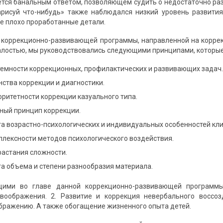
яется банальным ответом, позволяющем судить о недостаточно ра
рисуй что-нибудь» также наблюдался низкий уровень развития
е плохо проработанные детали.
 коррекционно-развивающей программы, направленной на корре
алостью, мы руководствовались следующими принципами, которые 
темности коррекционных, профилактических и развивающих задач.
ства коррекции и диагностики.
ритетности коррекции казуального типа.
ный принцип коррекции.
а возрастно-психологических и индивидуальных особенностей кли
плексности методов психологического воздействия.
растания сложности.
а объема и степени разнообразия материала.
щими во главе данной коррекционно-развивающей программы,
воображения. 2. Развитие и коррекция невербального воссо
бражению. А также обогащение жизненного опыта детей.