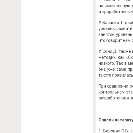
положительную д
и проработанным
У Василия Т. на
уровень развити
занятий уровень
что говорит нам
У Сони Д. также
методик, как «С
низкого. Так в 
она уже сама пр
текста появилась
При сравнении р
контрольном эта
разработанная н
Список литерат
Боровик О.В. 