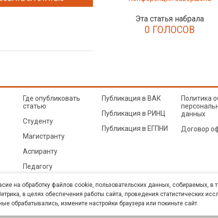
Эта статья набрала
0 ГОЛОСОВ
Где опубликовать
Публикация в ВАК
Политика о
статью
персональ
Публикация в РИНЦ
данных
Студенту
Публикация в ЕГПНИ
Договор о
Магистранту
Аспиранту
Педагогу
© Sibac.info 2026. Все права защищены.
Это произведение доступно по
лицензии Creative Co
асие на обработку файлов cookie, пользовательских данных, собираемых, в 
Карта сайта
трика, в целях обеспечения работы сайта, проведения статистических исс
ные обрабатывались, измените настройки браузера или покиньте сайт.
К» (ИНН 5402054157). Размещается в Научной электронной библиотеке eLIBRARY.RU (договор 
техн. наук. E-mail: student@sibac.info, тел.: 8-800-350-22-65.