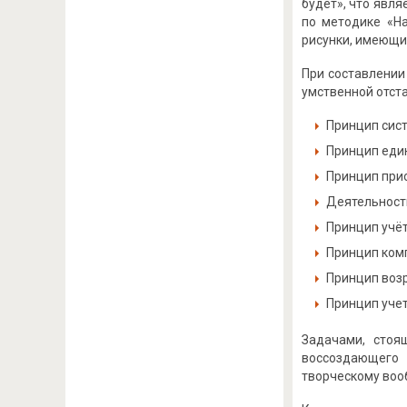
будет», что явл
по методике «На
рисунки, имеющи
При составлении
умственной отст
Принцип сис
Принцип един
Принцип прио
Деятельност
Принцип учёт
Принцип ком
Принцип воз
Принцип учет
Задачами, стоя
воссоздающего 
творческому воо