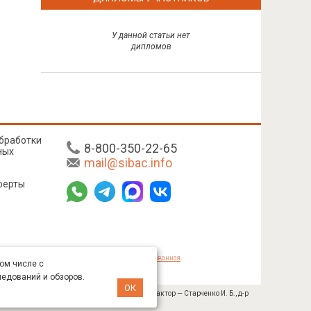
У данной статьи нет
дипломов
бработки
8-800-350-22-65
ных
mail@sibac.info
ферты
mmons «Attribution» («Атрибуция») 4.0 Непортированная
.
том числе с
ледований и обзоров.
ОК
№ 445-11/2019 от 05.11.2019). Главный редактор — Старченко И. Б., д-р