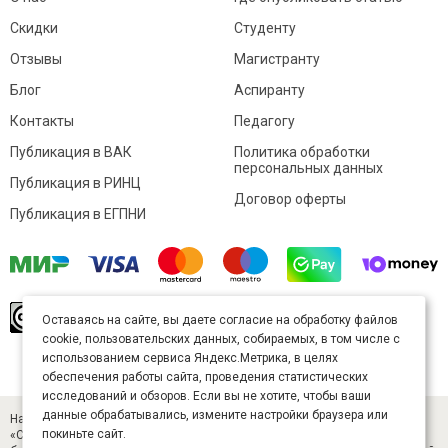
Скидки
Студенту
Отзывы
Магистранту
Блог
Аспиранту
Контакты
Педагогу
Публикация в ВАК
Политика обработки
персональных данных
Публикация в РИНЦ
Договор оферты
Публикация в ЕГПНИ
© Sibac.info 2026. Все права защищены.
Это
Оставаясь на сайте, вы даете согласие на обработку файлов
произведение доступно по
лицензии Creative
cookie, пользовательских данных, собираемых, в том числе с
Commons «Attribution» («Атрибуция») 4.0
Непортированная
.
использованием сервиса Яндекс.Метрика, в целях
Карта сайта
обеспечения работы сайта, проведения статистических
исследований и обзоров. Если вы не хотите, чтобы ваши
данные обрабатывались, измените настройки браузера или
Научный журнал «Студенческий» (ISSN 2541-9412). Издатель — ООО
покиньте сайт.
«СибАК» (ИНН 5402054157). Размещается в Научной электронной