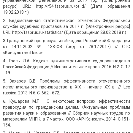
управленческой деятельности за 2017 год. [Электронный
ресурс] URL: http://r54.fssprus.ru/ot_d/ (Дата обращения
19.02.2018 г.)
Ведомственная статистическая отчетность Федеральной
службы судебных приставов за 2017 г. [Электронный ресурс]
URL: http://fssprus.ru/statistics/ (Дата обращения 28.02.2018 г.)
Гражданский процессуальный кодекс Российской Федерации
от 14.11.2002 № 138-ФЗ (ред. от 28.12.2017) // СПС
«КонсультантПлюс»
Грось Л.А. Кодекс административного судопроизводства
Российской Федерации // Исполнительное право. 2016. N 2. С. 17
- 19.
Захаров В.В. Проблемы эффективности отечественного
исполнительного производства в XIX - начале XX в. // Lex
russica. 2013. N 6. С. 662 - 672.
Кушарова М.П. О некоторых вопросах эффективности
правосудия по гражданским делам. /Актуальные проблемы
развития науки и образования // Сборник научных трудов по
материалам МНПК; в 7 частях. ООО «АР-Консалт». 2014. С.151-
154.