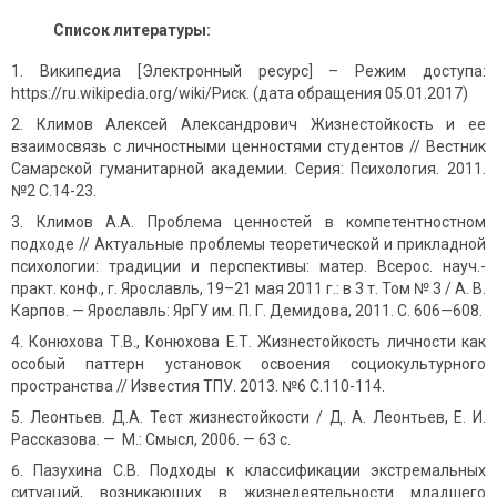
Список литературы:
Википедиа [Электронный ресурс] – Режим доступа:
https://ru.wikipedia.org/wiki/Риск. (дата обращения 05.01.2017)
Климов Алексей Александрович Жизнестойкость и ее
взаимосвязь с личностными ценностями студентов // Вестник
Самарской гуманитарной академии. Серия: Психология. 2011.
№2 С.14-23.
Климов А.А. Проблема ценностей в компетентностном
подходе // Актуальные проблемы теоретической и прикладной
психологии: традиции и перспективы: матер. Всерос. науч.-
практ. конф., г. Ярославль, 19–21 мая 2011 г.: в 3 т. Том № 3 / А. В.
Карпов. — Ярославль: ЯрГУ им. П. Г. Демидова, 2011. C. 606—608.
Конюхова Т.В., Конюхова Е.Т. Жизнестойкость личности как
особый паттерн установок освоения социокультурного
пространства // Известия ТПУ. 2013. №6 С.110-114.
Леонтьев
.
Д.А. Тест жизнестойкости / Д. А. Леонтьев, Е. И.
Рассказова. — М.: Смысл, 2006. — 63 с.
Пазухина С.В. Подходы к классификации экстремальных
ситуаций, возникающих в жизнедеятельности младшего