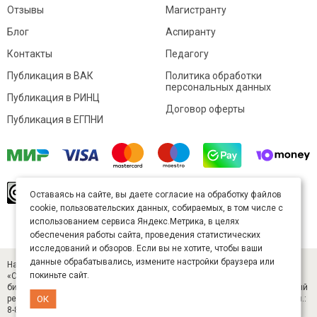
Отзывы
Магистранту
Блог
Аспиранту
Контакты
Педагогу
Публикация в ВАК
Политика обработки
персональных данных
Публикация в РИНЦ
Договор оферты
Публикация в ЕГПНИ
© Sibac.info 2026. Все права защищены.
Это
Оставаясь на сайте, вы даете согласие на обработку файлов
произведение доступно по
лицензии Creative
cookie, пользовательских данных, собираемых, в том числе с
Commons «Attribution» («Атрибуция») 4.0
Непортированная
.
использованием сервиса Яндекс.Метрика, в целях
Карта сайта
обеспечения работы сайта, проведения статистических
исследований и обзоров. Если вы не хотите, чтобы ваши
данные обрабатывались, измените настройки браузера или
Научный журнал «Студенческий» (ISSN 2541-9412). Издатель — ООО
покиньте сайт.
«СибАК» (ИНН 5402054157). Размещается в Научной электронной
библиотеке eLIBRARY.RU (договор № 445-11/2019 от 05.11.2019). Главный
ОК
редактор — Старченко И. Б., д-р техн. наук. E-mail: student@sibac.info, тел.:
8-800-350-22-65.