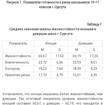
Рисунок 1. Показатели готовности к риску школьников 10-11
классов г.Сургута
Таблица 1.
Средние значения шкалы жизнестойкости юношей и
девушек школ г.Сургута
Показатель
Юноши
Девушки
M
Q
M
Q
Жизнестойкость
60,67
17,52
60,19
17,20
Вовлеченность
23,72
6,36
25,59
8,01
Контроль
19,22
7,64
18,39
8,23
Принятие риска
17,73
4,79
16,21
4,35
Установлено, что юноши оказались более жизнестойкими, чем
девушки. Так, итоговый показатель уровень жизнестойкости
юношей составил 60,67, у девушек – 60,19, что находится в