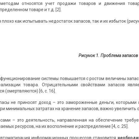
 методам относятся учет продажи товаров и движения това
пределенном товаре и т.д. [2].
плохо как испытывать недостаток запасов, так и их избыток (рисун
Рисунок 1. Проблема запасов
 функционирование системы повышается с ростом величины запасо
ализации товара. Отрицательными свойствами запасов явля
 (омертвляются) [6, с. 16].
пасы не приносят доход – это замороженные деньги, которыми
и минимальных затратах на хранение запасов, важно увеличить об
сами – это деятельность, направленная на обеспечение требуе
емых ресурсов, на их восполнение и распределение [4, с. 25].
автоматизация информационных процессов становится
необходи