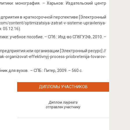
итики: монография. – Харьков: Издательский центр
едприятия в краткосрочной перспективе [Электронный
om/content/optimizatsiya-zatrat-v-sisteme-upravleniya-
 05.12.16).
ке: учебное пособие. – СПб.: Изд-во СПбГУЭФ, 2010. –
предприятия или организации [Электронный ресурс] //
ganizovat-effektivnyj-process-priobretenija-tovarov-
к для вузов. – СПБ.: Питер, 2009. – 560 с.
ДИПЛОМЫ УЧАСТНИКОВ
Диплом лауреата
отправлен участнику