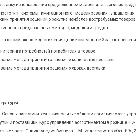
етодику использования предложенной модели для торговых предп
 прототип системы имитационного моделирования управления
жки принятия решений о закупке наиболее востребуемых товаров
тивность предложенных методов, моделей и средств.
еза о возможности достижения цели исследований за счет решен
ниторинга потребностей потребителя в товаре.
ование метода принятия решения о количестве поставки.
ование метода принятия решения о сроках доставки.
тературы:
. Основы логистики. Функциональные области логистического управл
упки и поставщики. Курс управления ассортиментом в рознице – 2-е и
асные части. Энциклопедия бизнеса. – М.: Издательство «Ось-89», 2