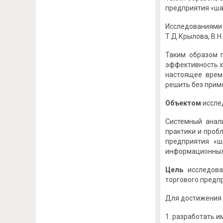
предприятия «ша
Исследованиями п
Т.Д Крылова, В.Н. 
Таким образом 
эффективность х
настоящее врем
решить без прим
Объектом
иссле
Системный анал
практики и проб
предприятия «ш
информационных 
Цель
исследова
торгового предп
Для достижения 
разработать и