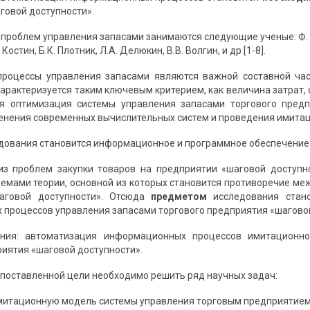
говой доступности».
роблем управления запасами занимаются следующие ученые: Ф. Эдж
Костин, Б.К. Плотник, Л.А. Делюкин, В.В. Волгин, и др [1-8].
процессы управления запасами являются важной составной час
арактеризуется таким ключевым критерием, как величина затрат, 
я оптимизация системы управления запасами торгового пред
енения современных вычислительных систем и проведения имитац
дования становится информационное и программное обеспечение 
из проблем закупки товаров на предприятии «шаговой доступ
лемами теории, основной из которых становится противоречие ме
аговой доступности». Отсюда
предметом
исследования стан
процессов управления запасами торгового предприятия «шаговой
ния: автоматизация информационных процессов имитационно
риятия «шаговой доступности».
поставленной цели необходимо решить ряд научных задач:
митационную модель системы управления торговым предприятием