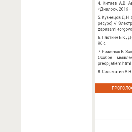
Китаев А.В. 
«Диалок», 2016 –
Кузнецов Д.Н.
ресурс] // Элект
zapasami-torgovo
Плоткин Б.К., 
96 с.
Роженюк В. Зак
Особое мышление:
predpijatiem.html
Соломатин А.Н.
ПРОГОЛО