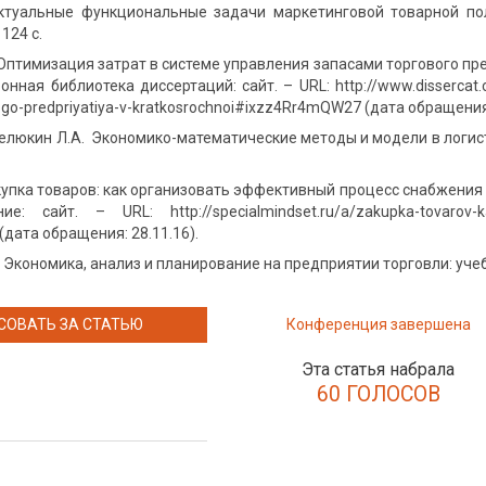
Актуальные функциональные задачи маркетинговой товарной пол
 124 с.
 Оптимизация затрат в системе управления запасами торгового пр
ронная библиотека диссертаций: сайт. – URL: http://www.dissercat.c
go-predpriyatiya-v-kratkosrochnoi#ixzz4Rr4mQW27 (дата обращения:
Делюкин Л.А. Экономико-математические методы и модели в логисти
упка товаров: как организовать эффективный процесс снабжения 
 сайт. – URL: http://specialmindset.ru/a/zakupka-tovarov-kak-or
 (дата обращения: 28.11.16).
 Экономика, анализ и планирование на предприятии торговли: учебни
СОВАТЬ ЗА СТАТЬЮ
Конференция завершена
Эта статья набрала
60 ГОЛОСОВ