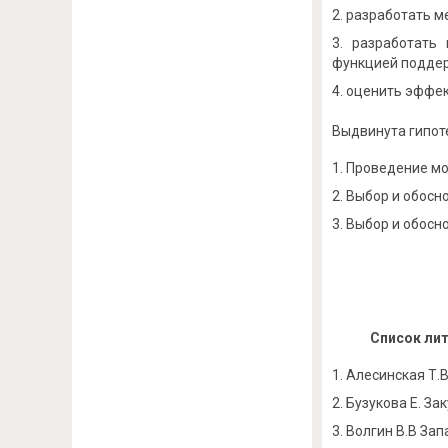
разработать м
разработать
функцией поддер
оценить эффек
Выдвинута гипот
Проведение мо
Выбор и обосн
Выбор и обосн
Список ли
Алесинская Т.В
Бузукова Е. Зак
Волгин В.В Зап