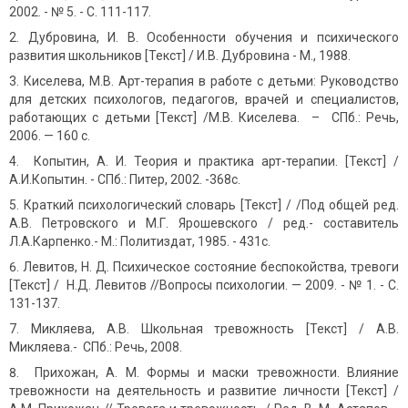
2002. - № 5. - С. 111-117.
Дубровина, И. В. Особенности обучения и психического
развития школьников [Текст] / И.В. Дубровина - М., 1988.
Киселева, М.В. Арт-терапия в работе с детьми: Руководство
для детских психологов, педагогов, врачей и специалистов,
работающих с детьми [Текст] /М.В. Киселева. – СПб.: Речь,
2006. — 160 с.
Копытин, А. И. Теория и практика арт-терапии. [Текст] /
А.И.Копытин. - СПб.: Питер, 2002. -368с.
Краткий психологический словарь [Текст] / /Под общей ред.
А.В. Петровского и М.Г. Ярошевского / ред.- составитель
Л.А.Карпенко.- М.: Политиздат, 1985. - 431с.
Левитов, Н. Д
.
Психическое состояние беспокойства, тревоги
[Текст] / Н.Д. Левитов //Вопросы пси­хологии. — 2009. - № 1. - С.
131-137.
Микляева, А.В. Школьная тревожность [Текст] / А.В.
Микляева.- СПб.: Речь, 2008.
Прихожан, А. М. Формы и маски тревожности. Влияние
тревожности на деятельность и развитие личности [Текст] /