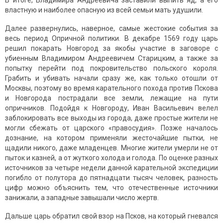
В итоге, Владимира Андреевича заставили выпить яд, а его
властную и наиболее опасную из всей семьи мать удушили.
Далее развернулись, наверное, самые жестокие события за
весь период Опричной политики. В декабре 1569 году царь
решил покарать Новгород за якобы участие в заговоре с
убиенным Владимиром Андреевичем Старицким, а также за
попытку перейти под покровительство польского короля.
Грабить и убивать начали сразу же, как только отошли от
Москвы, поэтому во время карательного похода против Пскова
и Новгорода пострадали все земли, лежащие на пути
опричников. Подойдя к Новгороду, Иван Васильевич велел
заблокировать все выходы из города, даже простые жители не
могли сбежать от царского «правосудия». Позже началось
дознание, на котором применяли жесточайшие пытки, не
щадили никого, даже младенцев. Многие жители умерли не от
пыток и казней, а от жуткого холода и голода. По оценке разных
источников за четыре недели данной карательной экспедиции
погибло от полутора до пятнадцати тысяч человек, разность
цифр можно объяснить тем, что отечественные источники
занижали, а западные завышали число жертв.
Дальше царь обратил свой взор на Псков, на который гневался