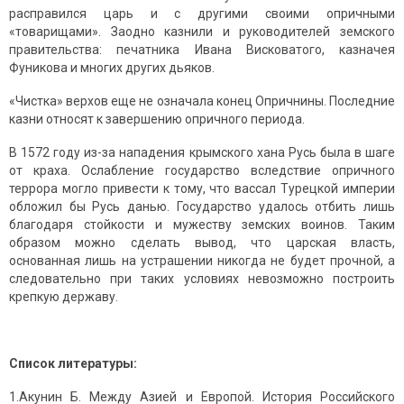
расправился царь и с другими своими опричными
«товарищами». Заодно казнили и руководителей земского
правительства: печатника Ивана Висковатого, казначея
Фуникова и многих других дьяков.
«Чистка» верхов еще не означала конец Опричнины. Последние
казни относят к завершению опричного периода.
В 1572 году из-за нападения крымского хана Русь была в шаге
от краха. Ослабление государство вследствие опричного
террора могло привести к тому, что вассал Турецкой империи
обложил бы Русь данью. Государство удалось отбить лишь
благодаря стойкости и мужеству земских воинов. Таким
образом можно сделать вывод, что царская власть,
основанная лишь на устрашении никогда не будет прочной, а
следовательно при таких условиях невозможно построить
крепкую державу.
Список литературы:
1.Акунин Б. Между Азией и Европой. История Российского