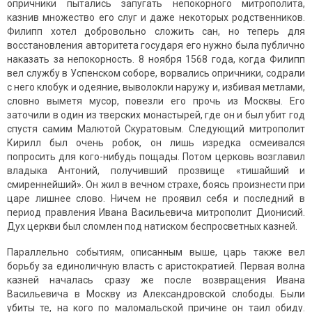
опричники пытались запугать непокорного митрополита,
казнив множество его слуг и даже некоторых родственников.
Филипп хотел добровольно сложить сан, но теперь для
восстановления авторитета государя его нужно была публично
наказать за непокорность. 8 ноября 1568 года, когда Филипп
вел службу в Успенском соборе, ворвались опричники, содрали
с него клобук и одеяние, выволокли наружу и, избивая метлами,
словно выметя мусор, повезли его прочь из Москвы. Его
заточили в один из тверских монастырей, где он и был убит год
спустя самим Малютой Скуратовым. Следующий митрополит
Кирилл был очень робок, он лишь изредка осмеивался
попросить для кого-нибудь пощады. Потом церковь возглавил
владыка Антоний, получивший прозвище «тишайший и
смиреннейший». Он жил в вечном страхе, боясь произнести при
царе лишнее слово. Ничем не проявил себя и последний в
период правления Ивана Васильевича митрополит Дионисий.
Дух церкви был сломлен под натиском беспросветных казней.
Параллельно событиям, описанным выше, царь также вел
борьбу за единоличную власть с аристократией. Первая волна
казней началась сразу же после возвращения Ивана
Васильевича в Москву из Александровской слободы. Были
убиты те, на кого по маломальской причине он таил обиду.