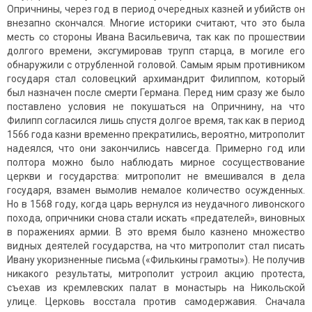
Опричнины, через год в период очередных казней и убийств он
внезапно скончался. Многие историки считают, что это была
месть со стороны Ивана Васильевича, так как по прошествии
долгого времени, эксгумировав трупп старца, в могиле его
обнаружили с отрубленной головой. Самым ярым противником
государя стал соловецкий архимандрит Филиппом, который
был назначен после смерти Германа. Перед ним сразу же было
поставлено условия не покушаться на Опричнину, на что
Филипп согласился лишь спустя долгое время, так как в период
1566 года казни временно прекратились, вероятно, митрополит
надеялся, что они закончились навсегда. Примерно год или
полтора можно было наблюдать мирное сосуществование
церкви и государства: митрополит не вмешивался в дела
государя, взамен вымолив немалое количество осужденных.
Но в 1568 году, когда царь вернулся из неудачного ливонского
похода, опричники снова стали искать «предателей», виновных
в поражениях армии. В это время было казнено множество
видных деятелей государства, на что митрополит стал писать
Ивану укоризненные письма («Филькины грамоты»). Не получив
никакого результаты, митрополит устроил акцию протеста,
съехав из кремлевских палат в монастырь на Никольской
улице. Церковь восстала против самодержавия. Сначала