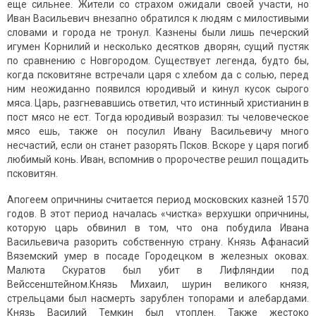
еще сильнее. Жители со страхом ожидали своей участи, но
Иван Васильевич внезапно обратился к людям с милостивыми
словами и города не тронул. Казнены были лишь печерский
игумен Корнилий и несколько десятков дворян, сущий пустяк
по сравнению с Новгородом. Существует легенда, будто бы,
когда псковитяне встречали царя с хлебом да с солью, перед
ним неожиданно появился юродивый и кинул кусок сырого
мяса. Царь, разгневавшись ответил, что истинный христианин в
пост мясо не ест. Тогда юродивый возразил: ты человеческое
мясо ешь, также он посулил Ивану Васильевичу много
несчастий, если он станет разорять Псков. Вскоре у царя погиб
любимый конь. Иван, вспомнив о пророчестве решил пощадить
псковитян.
Апогеем опричнины считается период московских казней 1570
годов. В этот период началась «чистка» верхушки опричнины,
которую царь обвинил в том, что она побудила Ивана
Васильевича разорить собственную страну. Князь Афанасий
Вяземский умер в посаде Городецком в железных оковах.
Малюта Скуратов был убит в Лифляндии под
Вейссенштейном.Князь Михаил, шурин великого князя,
стрельцами был насмерть зарублен топорами и алебардами.
Князь Василий Темкин был утоплен. Также жестоко