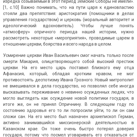
изредка созываемый в этот период Земские Соборы не имели».
[1, с.10] Важно понимать, что на пути царя к единовластию
стояли два препятствия: аристократия (помощники в делах
управления государством) и церковь (моральный авторитет и
идеологический вдохновитель). Чтобы лучше понять
«атмосферу» опричного периода нашей истории, нужно
рассмотреть некоторые «мероприятия», проводимые царем в
отношении церкви, боярства и всего народа в целом.
Усмирение церкви Иван Васильевич смог начать только после
смерти Макария, олицетворяющего собой высокий престиж
церкви. На его место царь поставил близкого ему отца
Афанасия, который, обладая кротким нравом, не мог
противостоять деспотизму Ивана Грозного. Новый митрополит
не вмешивался в дела государство, но позволял себе иногда
высказывать переживание о невинно осужденных людях, что
могло выглядеть как осуждение новой политики государя, в
итоге же, он не принял Опричнину. В следующем году по
состоянию здоровья его то ли попросили уйти, то ли он сам
сложи сан. На его место был назначен архиепископ Герман,
активно занимавшийся миссионерской деятельностью в
Казанском крае. Он тоже очень быстро потерял доверия
государя, потому что посмел уговаривать его отказаться от