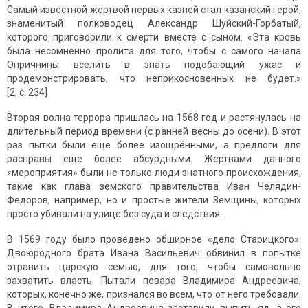
Самый известной жертвой первых казней стал казанский герой,
знаменитый полководец Александр Шуйский-Горбатый,
которого приговорили к смерти вместе с сыном. «Эта кровь
была несомненно пролита для того, чтобы с самого начала
Опричнины вселить в знать подобающий ужас и
продемонстрировать, что неприкосновенных не будет.»
[2, с. 234]
Вторая волна террора пришлась на 1568 год и растянулась на
длительный период времени (с ранней весны до осени). В этот
раз пытки были еще более изощрёнными, а предлоги для
расправы еще более абсурдными. Жертвами данного
«мероприятия» были не только люди знатного происхождения,
такие как глава земского правительства Иван Челядин-
Федоров, например, но и простые жители Земщины, которых
просто убивали на улице без суда и следствия.
В 1569 году было проведено обширное «дело Старицкого».
Двоюродного брата Ивана Васильевич обвинил в попытке
отравить царскую семью, для того, чтобы самовольно
захватить власть. Пытали повара Владимира Андреевича,
которых, конечно же, признался во всем, что от него требовали.