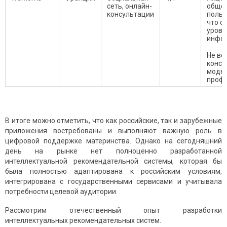
сеть, онлайн-
обще
консультации
польз
что с
урове
инфо
Не вс
консу
моде
проф
В итоге можно отметить, что как российские, так и зарубежные
приложения востребованы и выполняют важную роль в
цифровой поддержке материнства. Однако на сегодняшний
день на рынке нет полноценно разработанной
интеллектуальной рекомендательной системы, которая бы
была полностью адаптирована к российским условиям,
интегрирована с государственными сервисами и учитывала
потребности целевой аудитории.
Рассмотрим отечественный опыт разработки
интеллектуальных рекомендательных систем.