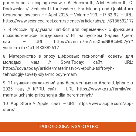
parenthood: a scoping review / A. Hochmuth, A.M. Hochmuth, C.
Dockweiler // Zeitschrift für Evidenz, Fortbildung und Qualität im
Gesundheitswesen. –– April 2025. – Volume 193. – P. 82-92. – URL:
https://www.sciencedirect.com/science/article/abs/pii/S18659217
В России придумали чат-бот для беременных с функцией
психологической поддержки. // RT на русском. Яндекс Дзен:
сайт. – URL: https://dzen.ru/a/Zm5XaoNlOGbMC2yY?
ysclid=m7n74p1jt433882612
Материнство в эпоху цифровых технологий: советы для
молодых мам // Sova.Today: сайт. – URL:
https://sova.today/article/materinstvo-v-epohu-tsifrovyh-
tehnologiy-sovety-dlya-molodyh-mam
11 лучших приложений для беременных на Android, Iphone в
2025 году // KP.RU: сайт. – URL: https://www.kp.ru/family/ya-
mama/luchshie-prilozhenija-dlja-beremennyh/
App Store // Apple: сайт. – URL: https://www.apple.com/app-
store/
ПРОГОЛОСОВАТЬ ЗА СТАТЬЮ