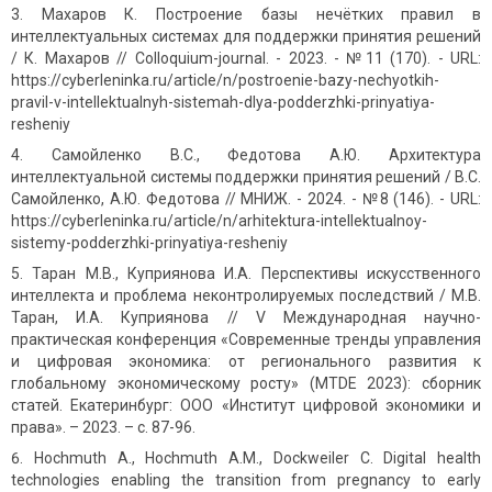
Махаров К. Построение базы нечётких правил в
интеллектуальных системах для поддержки принятия решений
/ К. Махаров // Colloquium-journal. - 2023. - №11 (170). - URL:
https://cyberleninka.ru/article/n/postroenie-bazy-nechyotkih-
pravil-v-intellektualnyh-sistemah-dlya-podderzhki-prinyatiya-
resheniy
Самойленко В.С., Федотова А.Ю. Архитектура
интеллектуальной системы поддержки принятия решений / В.С.
Самойленко, А.Ю. Федотова // МНИЖ. - 2024. - №8 (146). - URL:
https://cyberleninka.ru/article/n/arhitektura-intellektualnoy-
sistemy-podderzhki-prinyatiya-resheniy
Таран М.В., Куприянова И.А. Перспективы искусственного
интеллекта и проблема неконтролируемых последствий / М.В.
Таран, И.А. Куприянова // V Международная научно-
практическая конференция «Современные тренды управления
и цифровая экономика: от регионального развития к
глобальному экономическому росту» (MTDE 2023): сборник
статей. Екатеринбург: ООО «Институт цифровой экономики и
права». – 2023. – с. 87-96.
Hochmuth A., Hochmuth A.M., Dockweiler C. Digital health
technologies enabling the transition from pregnancy to early