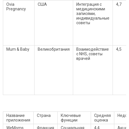
Ovia
США
Интеграция с
4,7
Pregnancy
медицинскими
записями,
индивидуальные
советы
Mum & Baby
Великобритания
Взаимодействие
4,5
с NHS, советы
врачей
Название
Страна
Ключевые
Средняя
Недос
приложения
функции
оценка
WeMoms
Франция
Социальная
4,4
Акцен