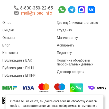
8-800-350-22-65
mail@sibac.info
О нас
Где опубликовать статью
Скидки
Студенту
Отзывы
Магистранту
Блог
Аспиранту
Контакты
Педагогу
Публикация в ВАК
Политика обработки
персональных данных
Публикация в РИНЦ
Договор оферты
Публикация в ЕГПНИ
© Sibac.info 2026. Все права защищены.
Это
Оставаясь на сайте, вы даете согласие на обработку файлов
произведение доступно по
лицензии Creative
cookie, пользовательских данных, собираемых, в том числе с
Commons «Attribution» («Атрибуция») 4.0