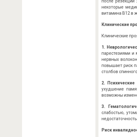
после резекции 
некоторые меди
витамина B12 в ж
Клинические пр
Клинические про
1. Неврологиче
парестезиями и 
нервных волокон
повышает риск п
столбов спинного
2. Психические
ухудшение памя
возможны измене
3. Гематологич
слабостью, уто
недостаточностью
Риск инвалидно