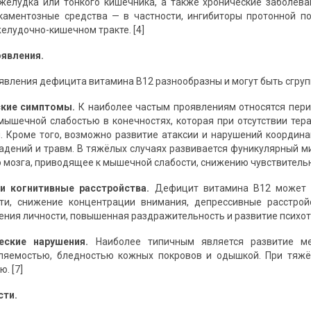
желудка или тонкого кишечника, а также хронические заболева
каментозные средства — в частности, ингибиторы протонной п
елудочно-кишечном тракте. [4]
оявления.
явления дефицита витамина B12 разнообразны и могут быть сгруп
ские симптомы.
К наиболее частым проявлениям относятся пер
мышечной слабостью в конечностях, которая при отсутствии т
. Кроме того, возможно развитие атаксии и нарушений координ
адений и травм. В тяжёлых случаях развивается фуникулярный м
 мозга, приводящее к мышечной слабости, снижению чувствительн
 и когнитивные расстройства.
Дефицит витамина B12 может в
ти, снижение концентрации внимания, депрессивные расстро
ния личности, повышенная раздражительность и развитие психоти
еские нарушения.
Наиболее типичным является развитие ме
мляемостью, бледностью кожных покровов и одышкой. При тяж
. [7]
сти.