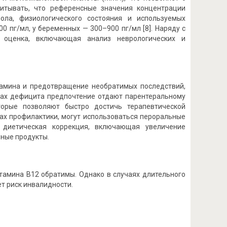
читывать, что референсные значения концентрации
ола, физиологического состояния и используемых
0 пг/мл, у беременных — 300–900 пг/мл [8]. Наряду с
 оценка, включающая анализ неврологических и
амина и предотвращение необратимых последствий,
мах дефицита предпочтение отдают парентеральному
орые позволяют быстро достичь терапевтической
ках профилактики, могут использоваться пероральные
 диетическая коррекция, включающая увеличение
чные продукты.
тамина B12 обратимы. Однако в случаях длительного
т риск инвалидности.