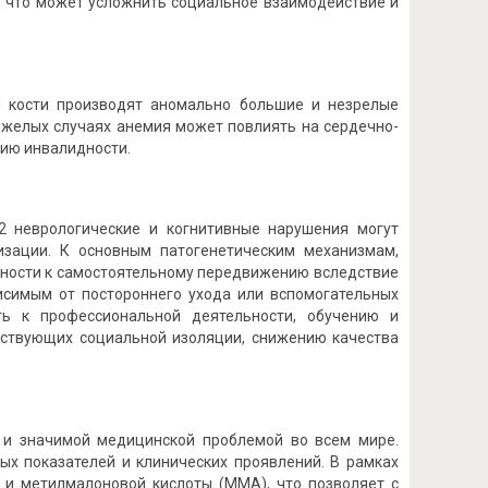
, что может усложнить социальное взаимодействие и
й кости производят аномально большие и незрелые
тяжелых случаях анемия может повлиять на сердечно-
тию инвалидности.
2 неврологические и когнитивные нарушения могут
изации. К основным патогенетическим механизмам,
бности к самостоятельному передвижению вследствие
исимым от постороннего ухода или вспомогательных
ть к профессиональной деятельности, обучению и
бствующих социальной изоляции, снижению качества
 и значимой медицинской проблемой во всем мире.
ых показателей и клинических проявлений. В рамках
 и метилмалоновой кислоты (ММА), что позволяет с