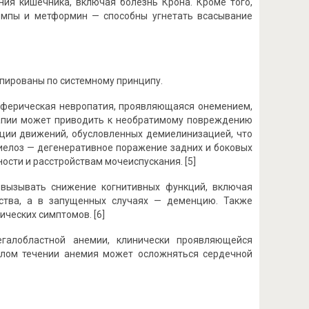
ния кишечника, включая болезнь Крона. Кроме того,
омпы и метформин — способны угнетать всасывание
пированы по системному принципу.
иферическая невропатия, проявляющаяся онемением,
ерапии может приводить к необратимому повреждению
ации движений, обусловленных демиелинизацией, что
иелоз — дегенеративное поражение задних и боковых
ости и расстройствам мочеиспускания. [5]
ызывать снижение когнитивных функций, включая
йства, а в запущенных случаях — деменцию. Также
ческих симптомов. [6]
галобластной анемии, клинически проявляющейся
ёлом течении анемия может осложняться сердечной