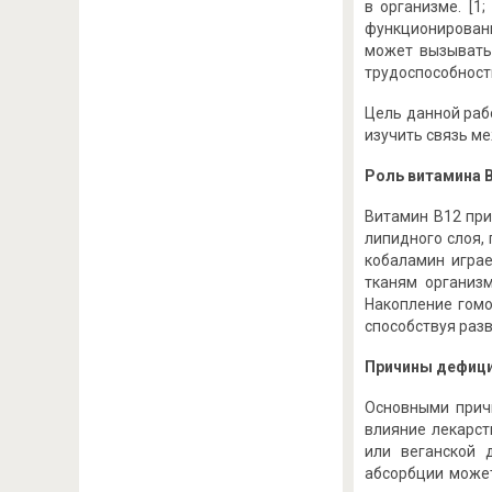
в организме. [1
функционирован
может вызывать 
трудоспособност
Цель данной раб
изучить связь м
Роль витамина B
Витамин B12 при
липидного слоя,
кобаламин играе
тканям организм
Накопление гомо
способствуя раз
Причины дефици
Основными прич
влияние лекарст
или веганской 
абсорбции может