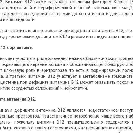
; 2] Витамин B12 также называют «внешним фактором Касла». 
ия центральной и периферической нервной системы, синтеза Д
тяжёлые последствия: от анемии до когнитивных и двигательн
и и инвалидности.
оты - оценить клиническое значение дефицита витамина B12, его 
ежду хроническим дефицитом B12 и риском инвалидизации пациен
12 в организме.
нимает участие в ряде жизненно важных биохимических процесс
 покрывающего нервные волокна и обеспечивающего быструю и э
т ключевую роль в эритропоэзе, то есть в формировании полн
а. В-третьих, витамин B12 участвует в метаболизме гомоцисте
цистеина при дефиците витамина B12 может оказывать токсиче
витию сосудистых осложнений и нейропатий.
та витамина B12.
инами дефицита витамина B12 являются недостаточное поступ
венных препаратов. Недостаточное потребление чаще всего на
диеты, поскольку витамин B12 преимущественно содержится 
 быть связано с такими состояниями, как пернициозная анемия,