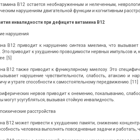
тамина B12 остается необнаруженным и нелеченным, неврологи
ическим нарушениям двигательной функции и когнитивным расстрой
ития инвалидности при дефиците витамина B12
кие нарушения
на B12 приводит к нарушению синтеза миелина, что вызывает
. Это приводит к ухудшению проводимости нервных импульсов и, к
е. [5]
а B12 также приводит к фуникулярному миелозу. Это специфич
вызывает нарушение чувствительности, слабость, атаксию и н
ичу и утрате способности к самостоятельному передвижению. [11]
иферических нервов приводит к онемению, покалыванию, слабост
ы могут усугубляться, вызывая стойкую инвалидность.
 психические расстройства
а B12 может привести к ухудшению памяти, снижению концентрац
собность человека выполнять повседневные задачи и работать, чт