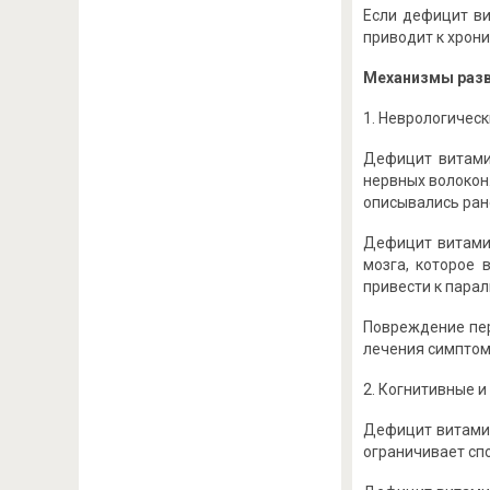
Если дефицит ви
приводит к хрон
Механизмы разв
1. Неврологичес
Дефицит витами
нервных волокон
описывались ране
Дефицит витамин
мозга, которое 
привести к парал
Повреждение пер
лечения симптом
2. Когнитивные и
Дефицит витамин
ограничивает спо