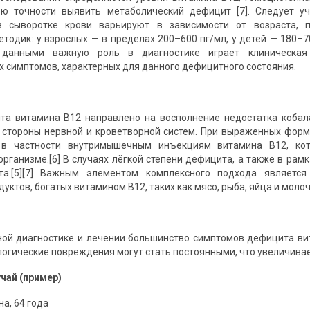
ью точности выявить метаболический дефицит [7]. Следует у
 сыворотке крови варьируют в зависимости от возраста, п
тодик: у взрослых — в пределах 200–600 пг/мл, у детей — 180–70
 данными важную роль в диагностике играет клиническая
х симптомов, характерных для данного дефицитного состояния.
та витамина B12 направлено на восполнение недостатка кобал
 стороны нервной и кроветворной систем. При выраженных фор
 в частности внутримышечным инъекциям витамина B12, кот
организме.[6] В случаях лёгкой степени дефицита, а также в рам
а.[5][7] Важным элементом комплексного подхода является
уктов, богатых витамином B12, таких как мясо, рыба, яйца и моло
ой диагностике и лечении большинство симптомов дефицита ви
огические повреждения могут стать постоянными, что увеличивае
чай (пример)
а, 64 года