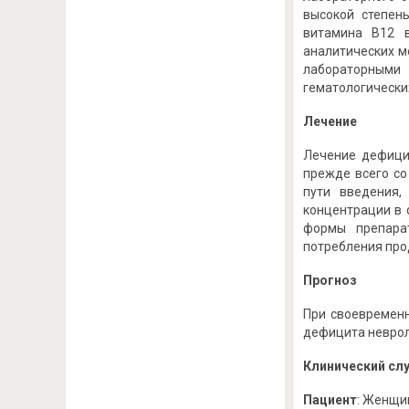
высокой степен
витамина B12 в
аналитических ме
лабораторными
гематологически
Лечение
Лечение дефици
прежде всего со
пути введения,
концентрации в 
формы препарат
потребления прод
Прогноз
При своевременн
дефицита неврол
Клинический слу
Пациент
: Женщин