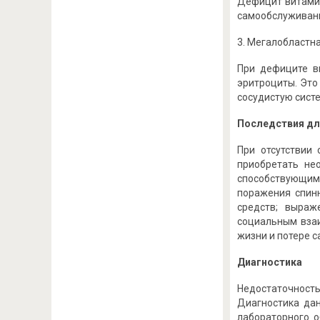
Дефицит витамин
самообслуживан
3. Мегалобластн
При дефиците в
эритроциты. Это
сосудистую систе
Последствия дл
При отсутствии
приобретать не
способствующим 
поражения спинн
средств; выраж
социальным взаи
жизни и потере с
Диагностика
Недостаточност
Диагностика дан
лабораторного о