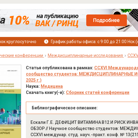
ок круглосуточно
График работы офиса: с 9:00 до 21:00 Нск (
ческие конференции
Междисциплинарные исследования
CCXV
Статья опубликована в рамках:
CCXVI Международн
сообщество студентов: МЕЖДИСЦИПЛИНАРНЫЕ ИССЛ
2025 г.)
Наука:
Медицина
Скачать книгу(-и):
Сборник статей конференции
Библиографическое описание:
Ескали Г.Е. ДЕФИЦИТ ВИТАМИНА B12 И РИСК И
ОБЗОР // Научное сообщество студентов: МЕЖД
CCXVI междунар. студ. науч.-практ. конф. № 13(215