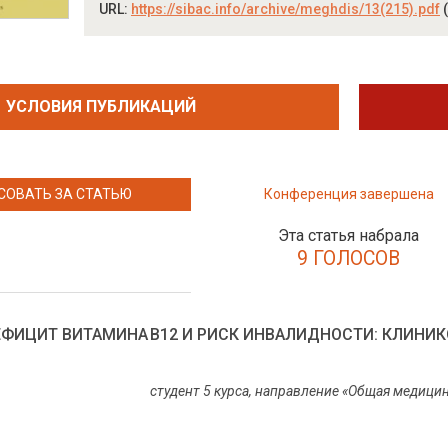
URL:
https://sibac.info/archive/meghdis/13(215).pdf
(
УСЛОВИЯ ПУБЛИКАЦИЙ
СОВАТЬ ЗА СТАТЬЮ
Конференция завершена
Эта статья набрала
9 ГОЛОСОВ
ФИЦИТ ВИТАМИНА B12 И РИСК ИНВАЛИДНОСТИ: КЛИНИ
студент 5 курса, направление «Общая медици