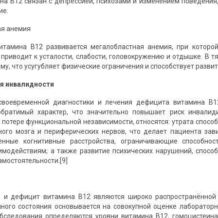
а B12 связан с депрессией, психозами и изменением поведения
ие.
ая анемия
итамина B12 развивается мегалобластная анемия, при которо
 приводит к усталости, слабости, головокружению и отдышке. В 
му, что усугубляет физические ограничения и способствует разви
я инвалидности
 своевременной диагностики и лечения дефицита витамина B1
обратимый характер, что значительно повышает риск инвалид
потере функциональной независимости, относятся: утрата спосо
ого мозга и периферических нервов, что делает пациента зав
енные когнитивные расстройства, ограничивающие способнос
модействиям; а также развитие психических нарушений, спосо
амостоятельности.[9]
ь и дефицит витамина B12 являются широко распространённой
ного состояния основывается на совокупной оценке лабораторн
бследования определяются уровни витамина B12, гомоцистеина