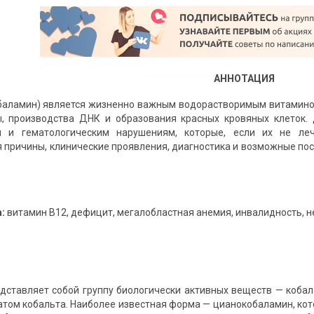
АННОТАЦИЯ
обаламин) является жизненно важным водорастворимым витамин
ы, производства ДНК и образования красных кровяных клеток
м и гематологическим нарушениям, которые, если их не леч
 причины, клинические проявления, диагностика и возможные посл
:
витамин B12, дефицит, мегалобластная анемия, инвалидность, 
дставляет собой группу биологически активных веществ — коба
 атом кобальта. Наиболее известная форма — цианокобаламин, к