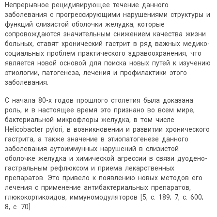
Непрерывное рецидивирующее течение данного
заболевания с прогрессирующими нарушениями структуры и
функций слизистой оболочки желудка, которые
сопровождаются значительным снижением качества жизни
больных, ставят хронический гастрит в ряд важных медико-
социальных проблем практического здравоохранения, что
является новой основой для поиска новых путей к изучению
этиологии, патогенеза, лечения и профилактики этого
заболевания.
С начала 80-х годов прошлого столетия была доказана
роль, и в настоящее время это признано во всем мире,
бактериальной микрофлоры желудка, в том числе
Helicobacter pylori, в возникновении и развитии хронического
гастрита, а также значение в этиопатогенезе данного
заболевания аутоиммунных нарушений в слизистой
оболочке желудка и химической агрессии в связи дуодено-
гастральным рефлюксом и приема лекарственных
препаратов. Это привело к появлению новых методов его
лечения с применение антибактериальных препаратов,
глюкокортикоидов, иммуномодуляторов [5, с. 189; 7, с. 600;
8, с. 70].