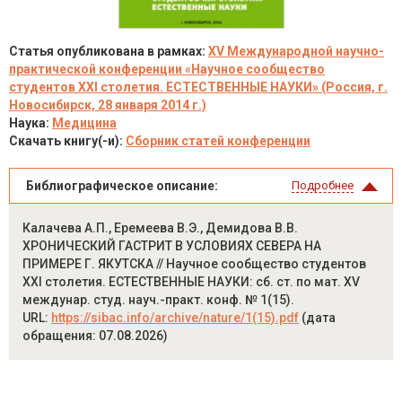
Статья опубликована в рамках:
XV Международной научно-
практической конференции «Научное сообщество
студентов XXI столетия. ЕСТЕСТВЕННЫЕ НАУКИ» (Россия, г.
Новосибирск, 28 января 2014 г.)
Наука:
Медицина
Скачать книгу(-и):
Сборник статей конференции
Библиографическое описание:
Подробнее
Калачева А.П., Еремеева В.Э., Демидова В.В.
ХРОНИЧЕСКИЙ ГАСТРИТ В УСЛОВИЯХ СЕВЕРА НА
ПРИМЕРЕ Г. ЯКУТСКА // Научное сообщество студентов
XXI столетия. ЕСТЕСТВЕННЫЕ НАУКИ: сб. ст. по мат. XV
междунар. студ. науч.-практ. конф. № 1(15).
URL:
https://sibac.info/archive/nature/1(15).pdf
(дата
обращения: 07.08.2026)