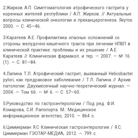
2.Жирков А.П. Симптоматология атрофического гастрита у
коренных жителей республики / А.П. Жирков. // Актуальные
вопросы клинической онкологии и преканцерогенеза. Якутск.
2000. — С. 45—46.
3.Каратеев А.Е. Профилактика опасных осложнений со
стороны желудочно-кишечного тракта при лечении НПВП в
клинической практике: проблемы и их решение / А.Е.
Каратеев // Клиническая фармакол. и тер. — 2007. — № 16
(1). — С. 81—84.
4.Лапина Т.Л. Атрофический гастрит, вызванный Helicobacter
pylori, как предраковое заболевание / Т.Л. Лапина // Архив
патологии: Двухмесячный научно-теоретический журнал. —
2004. — Том 66. — № 6. — С. 57—60.
5.Руководство по гастроэнтерологии / Под ред. Ф.И.
Комарова, С.И. Рапопорта. М.: Медицинское
информационное агентство, 2010. — 864 с.
6.Циммерман Я.С Клиническая гастроэнтерология / Я.С.
Циммерман ГЭОТАР-МЕДИА, 2012. — 799 с.