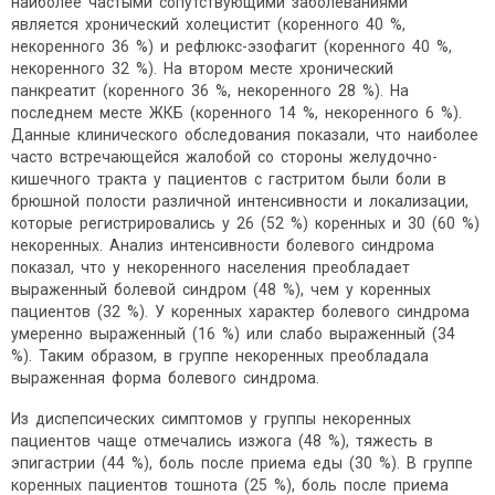
наиболее частыми сопутствующими заболеваниями
является хронический холецистит (коренного 40 %,
некоренного 36 %) и рефлюкс-эзофагит (коренного 40 %,
некоренного 32 %). На втором месте хронический
панкреатит (коренного 36 %, некоренного 28 %). На
последнем месте ЖКБ (коренного 14 %, некоренного 6 %).
Данные клинического обследования показали, что наиболее
часто встречающейся жалобой со стороны желудочно-
кишечного тракта у пациентов с гастритом были боли в
брюшной полости различной интенсивности и локализации,
которые регистрировались у 26 (52 %) коренных и 30 (60 %)
некоренных. Анализ интенсивности болевого синдрома
показал, что у некоренного населения преобладает
выраженный болевой синдром (48 %), чем у коренных
пациентов (32 %). У коренных характер болевого синдрома
умеренно выраженный (16 %) или слабо выраженный (34
%). Таким образом, в группе некоренных преобладала
выраженная форма болевого синдрома.
Из диспепсических симптомов у группы некоренных
пациентов чаще отмечались изжога (48 %), тяжесть в
эпигастрии (44 %), боль после приема еды (30 %). В группе
коренных пациентов тошнота (25 %), боль после приема