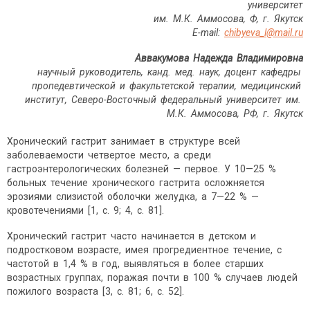
университет
им. М.К. Аммосова, Ф, г. Якутск
E-mail:
chibyeva_l@mail.ru
Аввакумова Надежда Владимировна
научный руководитель, канд. мед. наук, доцент кафедры
пропедевтической и факультетской терапии, медицинский
институт, Северо-Восточный федеральный университет им.
М.К. Аммосова, РФ, г. Якутск
Хронический гастрит занимает в структуре всей
заболеваемости четвертое место, а среди
гастроэнтерологических болезней — первое. У 10—25 %
больных течение хронического гастрита осложняется
эрозиями слизистой оболочки желудка, а 7—22 % —
кровотечениями [1, с. 9; 4, с. 81].
Хронический гастрит часто начинается в детском и
подростковом возрасте, имея прогредиентное течение, с
частотой в 1,4 % в год, выявляться в более старших
возрастных группах, поражая почти в 100 % случаев людей
пожилого возраста [3, с. 81; 6, с. 52].