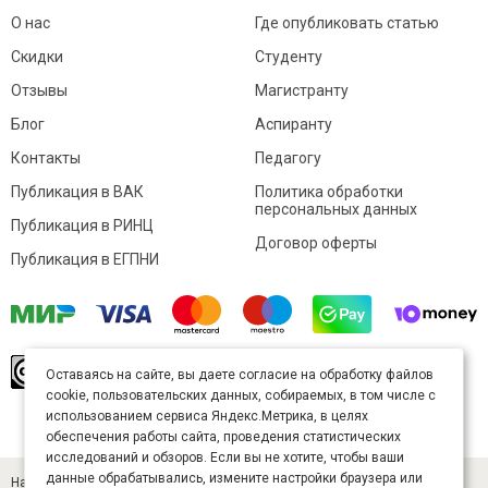
О нас
Где опубликовать статью
Скидки
Студенту
Отзывы
Магистранту
Блог
Аспиранту
Контакты
Педагогу
Публикация в ВАК
Политика обработки
персональных данных
Публикация в РИНЦ
Договор оферты
Публикация в ЕГПНИ
© Sibac.info 2026. Все права защищены.
Это
Оставаясь на сайте, вы даете согласие на обработку файлов
произведение доступно по
лицензии Creative
cookie, пользовательских данных, собираемых, в том числе с
Commons «Attribution» («Атрибуция») 4.0
Непортированная
.
использованием сервиса Яндекс.Метрика, в целях
Карта сайта
обеспечения работы сайта, проведения статистических
исследований и обзоров. Если вы не хотите, чтобы ваши
данные обрабатывались, измените настройки браузера или
Научный журнал «Студенческий» (ISSN 2541-9412). Издатель — ООО