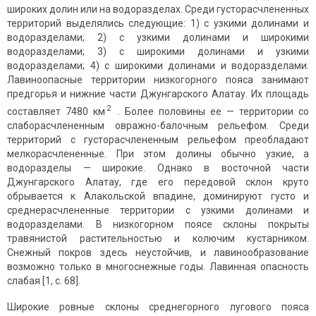
широких долин или на водоразделах. Среди густорасчлененных
территорий выделялись следующие: 1) с узкими долинами и
водоразделами; 2) с узкими долинами и широкими
водоразделами; 3) с широкими долинами и узкими
водоразделами; 4) с широкими долинами и водоразделами.
Лавиноопасные территории низкогорного пояса занимают
предгорья и нижние части Джунгарского Алатау. Их площадь
2
составляет 7480 км
. Более половины ее — территории со
слаборасчлененным овражно-балочным рельефом. Среди
территорий с густорасчлененным рельефом преобладают
мелкорасчлененные. При этом долины обычно узкие, а
водоразделы — широкие. Однако в восточной части
Джунгарского Алатау, где его передовой склон круто
обрывается к Алакольской впадине, доминируют густо и
среднерасчлененные территории с узкими долинами и
водоразделами. В низкогорном поясе склоны покрыты
травянистой растительностью и колючим кустарником.
Снежный покров здесь неустойчив, и лавинообразование
возможно только в многоснежные годы. Лавинная опасность
слабая [1, с. 68].
Широкие ровные склоны среднегорного лугового пояса