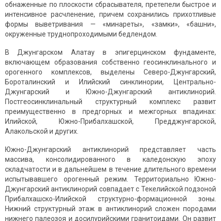
обнаженные по плоскости сбрасывателя, претепели быстрое и
интенсивное расчленение, причем сохранились прихотливые
формы выветривания — «минареты», «замки», «башни»,
окруженные труднопроходимыми бедлендом.
В Джунгарском Алатау в эпигерцинском фундаменте,
включающем образования собственно геосинклинального и
орогенного комплексов, выделены Северо-Джунгарский,
Бороталинский и Илийский синклинории, Центрально-
Джунгарский и Южно-Джунгарский антиклинорий.
Постгеосинклинальный структурный комплекс развит
преимущественно в предгорных и межгорных впадинах:
Илийской, Южно-Прибалхашской, Предджунгарской,
Алакольской и других.
Южно-Джунгарский антиклинорий представляет часть
массива, консолидированного в каледонскую эпоху
складчатости и в дальнейшем в течение длительного времени
испытывавшего орогенный режим. Территориально Южно-
Джунгарский антиклинорий совпадает с Текелийской подзоной
Прибалхашско-Илийской структурно-формационной зоны.
Нижний структурный этаж в антиклинорий сложен породами
нижнего палеозоя и досилурийскими гранитоидами. Он развит