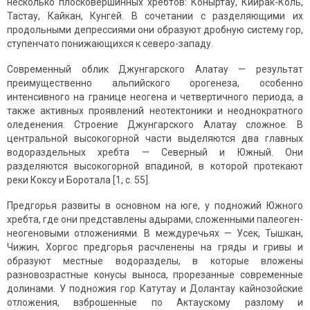
несколько плосковершинных хребтов: Коныртау, Кийрак-Коль,
Тастау, Кайкан, Кунгей. В сочетании с разделяющими их
продольными депрессиями они образуют дробную систему гор,
ступенчато понижающихся к северо-западу.
Современный облик Джунгарского Алатау — результат
преимущественно альпийского орогенеза, особенно
интенсивного на границе неогена и четвертичного периода, а
также активных проявлений неотектоники и неоднократного
оледенения. Строение Джунгарского Алатау сложное. В
центральной высокогорной части выделяются два главных
водораздельных хребта — Северный и Южный. Они
разделяются высокогорной впадиной, в которой протекают
реки Коксу и Боротала [1, с. 55].
Предгорья развиты в основном на юге, у подножий Южного
хребта, где они представлены адырами, сложенными палеоген-
неогеновыми отложениями. В междуречьях — Усек, Тышкан,
Чижин, Хоргос предгорья расчленены на гряды и гривы и
образуют местные водоразделы, в которые вложены
разновозрастные конусы выноса, прорезанные современные
долинами. У подножия гор Катутау и Долантау кайнозойские
отложения, взброшенные по Актаускому разлому и