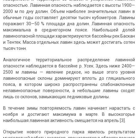
опасностью. Лавинная опасность наблюдается с высоты 1900—
2000 м по дну долин. Объем наиболее значительных лавин в
обычные годы составляет десятки тысяч кубометров. Лавины
поражают 30—50 % площади дна долин. Лавинная опасность
максимальна в среднегорном поясе. Наибольшей долей
лавиноопасной площади характеризуются бассейны рек Баскан
и Тентек. Масса отдельных лавин здесь может достигать сотен
тысяч тонн.
Аналогичное территориальное распределение лавинной
опасности наблюдается в бассейне р. Усек. Здесь ниже 2400—
2500 м лавины — явление редкое, но выше этого уровня
лавиноопасные склоны доминируют вплоть до гляциального
пояса, в котором широко распространены слабонаклонные
нелавиноопасные поверхности, а небольшие лавины сходят
лишь со склонов, замыкающих ледниковые долины.
В течение зимы повторяемость лавин начинает нарастать с
ноября и достигают максимума в марте. В высокогорье
наибольшая лавинная активность смещается на апрель [3].
Открытие нового природного парка явилось результатом