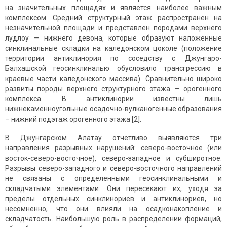
на значительных площадях и является наиболее важным
комплексом. Средний структурный этаж распространен на
незначительной площади и представлен породами верхнего
лудлоу — нижнего девона, которые образуют наложенные
синклинальные складки на каледонском цоколе (положение
территории антиклинория по соседству с Джунгаро-
Балхашской геосинклиналью обусловило трансгрессию в
краевые части каледонского массива). Сравнительно широко
развиты породы верхнего структурного этажа — орогенного
комплекса. В антиклинории известны лишь
нижнекаменноугольные осадочно-вулканогенные образования
– нижний подэтаж орогенного этажа [2].
В Джунгарском Алатау отчетливо выявляются три
направления разрывных нарушений: северо-восточное (или
восток-северо-восточное), северо-западное и субширотное.
Разрывы северо-западного и северо-восточного направлений
не связаны с определенными геосинклинальными и
складчатыми элементами. Они пересекают их, уходя за
пределы отдельных синклинориев и антиклинориев, но
несомненно, что они влияли на осадконакопление и
складчатость. Наибольшую роль в распределении формаций,