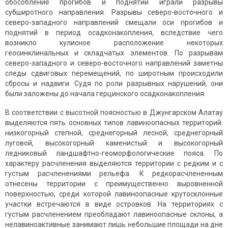
обособление прогибов и поднятий играли разрывы
субширотного направления. Разрывы северо-восточного и
северо-западного направлений смещали оси прогибов и
поднятий в период осадконакопления, вследствие чего
возникло кулисное расположение некоторых
геосинклинальных и складчатых элементов. По разрывам
северо-западного и северо-восточного направлений заметны
следы сдвиговых перемещений, по широтным происходили
сбросы и надвиги. Судя по роли разрывных нарушений, они
были заложены до начала герцинского осадконакопления.
В соответствии с высотной поясностью в Джунгарском Алатау
выделяются пять основных типов лавиноопасных территорий:
низкогорный степной, среднегорный лесной, среднегорный
луговой, высокогорный каменистый и высокогорный
ледниковый ландшафтно-геоморфологические пояса. По
характеру расчленения выделяются территории с редким и с
густым расчленениями рельефа. К редкорасчлененным
отнесены территории с преимущественно выровненной
поверхностью, среди которой лавиноопасные крутосклонные
участки встречаются в виде островков. На территориях с
густым расчленением преобладают лавиноопасные склоны, а
нелавиноактивные занимают лишь небольшие площади на дне