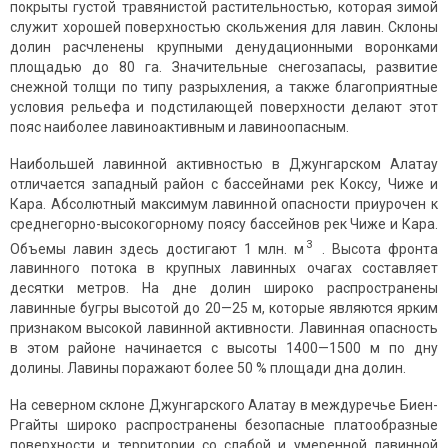
покрыты густой травянистой растительностью, которая зимой
служит хорошей поверхностью скольжения для лавин. Склоны
долин расчленены крупными денудационными воронками
площадью до 80 га. Значительные снегозапасы, развитие
снежной толщи по типу разрыхления, а также благоприятные
условия рельефа и подстилающей поверхности делают этот
пояс наиболее лавиноактивным и лавиноопасным.
Наибольшей лавинной активностью в Джунгарском Алатау
отличается западный район с бассейнами рек Коксу, Чиже и
Кара. Абсолютный максимум лавинной опасности приурочен к
среднегорно-высокогорному поясу бассейнов рек Чиже и Кара.
3
Объемы лавин здесь достигают 1 млн. м
. Высота фронта
лавинного потока в крупных лавинных очагах составляет
десятки метров. На дне долин широко распространены
лавинные бугры высотой до 20—25 м, которые являются ярким
признаком высокой лавинной активности. Лавинная опасность
в этом районе начинается с высоты 1400—1500 м по дну
долины. Лавины поражают более 50 % площади дна долин.
На северном склоне Джунгарского Алатау в междуречье Биен-
Ргайты широко распространены безопасные платообразные
поверхности и территории со слабой и умеренной лавинной