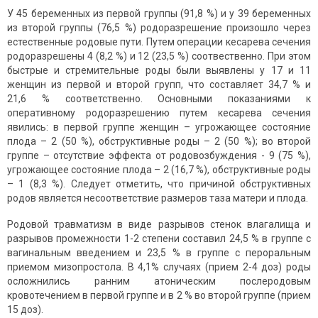
У 45 беременных из первой группы (91,8 %) и у 39 беременных
из второй группы (76,5 %) родоразрешение произошло через
естественные родовые пути. Путем операции кесарева сечения
родоразрешены 4 (8,2 %) и 12 (23,5 %) соотвественно. При этом
быстрые и стремительные роды были выявлены у 17 и 11
женщин из первой и второй групп, что составляет 34,7 % и
21,6 % соответственно. Основными показаниями к
оперативному родоразрешению путем кесарева сечения
явились: в первой группе женщин – угрожающее состояние
плода – 2 (50 %), обструктивные роды – 2 (50 %); во второй
группе – отсутствие эффекта от родовозбуждения - 9 (75 %),
угрожающее состояние плода – 2 (16,7 %), обструктивные роды
– 1 (8,3 %). Следует отметить, что причиной обструктивных
родов является несоответствие размеров таза матери и плода.
Родовой травматизм в виде разрывов стенок влагалища и
разрывов промежности 1-2 степени составил 24,5 % в группе с
вагинальным введением и 23,5 % в группе с пероральным
приемом мизопростола. В 4,1% случаях (прием 2-4 доз) роды
осложнились ранним атоническим послеродовым
кровотечением в первой группе и в 2 % во второй группе (прием
15 доз).