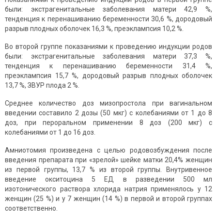
были: экстрагенитальные заболевания матери 42,9 %,
тенденция к перенашиванию беременности 30,6 %, дородовый
разрыв плодных оболочек 16,3 %, преэклампсия 10,2 %.
Во второй группе показаниями к проведению индукции родов
были: экстрагенитальные заболевания матери 37,3 %,
тенденция к перенашиванию беременности 31,4 %,
преэклампсия 15,7 %, дородовый разрыв плодных оболочек
13,7 %, ЗВУР плода 2 %.
Среднее количество доз мизопростола при вагинальном
введении составило 2 дозы (50 мкг) с колебаниями от 1 до 8
доз, при пероральном применении 8 доз (200 мкг) с
колебаниями от 1 до 16 доз.
Амниотомия произведена с целью родовозбуждения после
введения препарата при «зрелой» шейке матки 20,4% женщин
из первой группы, 13,7 % из второй группы. Внутривенное
введение окситоцина 5 ЕД в разведении 500 мл
изотонического раствора хлорида натрия применялось у 12
женщин (25 %) и у 7 женщин (14 %) в первой и второй группах
соответственно.