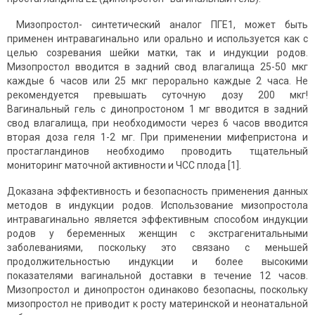
Мизопростол- синтетический аналог ПГЕ1, может быть
применен интравагинально или орально и используется как с
целью созревания шейки матки, так и индукции родов.
Мизопростол вводится в задний свод влагалища 25-50 мкг
каждые 6 часов или 25 мкг перорально каждые 2 часа. Не
рекомендуется превышать суточную дозу 200 мкг!
Вагинальный гель с динопростоном 1 мг вводится в задний
свод влагалища, при необходимости через 6 часов вводится
вторая доза геля 1-2 мг. При применении мифепристона и
простагландинов необходимо проводить тщательный
мониторинг маточной активности и ЧСС плода [1].
Доказана эффективность и безопасность применения данных
методов в индукции родов. Использование мизопростола
интравагинально является эффективным способом индукции
родов у беременных женщин с экстрагенитальными
заболеваниями, поскольку это связано с меньшей
продолжительностью индукции и более высокими
показателями вагинальной доставки в течение 12 часов.
Мизопростол и динопростон одинаково безопасны, поскольку
мизопростол не приводит к росту материнской и неонатальной