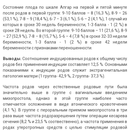
Состояние плода по шкале Апгар на первой и пятой минуте
после родов в первой группе: 9-10 баллов – 8 (16,3 %), 8-9 – 26
(53,1 %), 7-8 – 9 (18,4 %), 6-7 – 3 (6,1 %), 5-6 – 2 (4,1 %), 1 случай из
которых в сроке 30 недель беременности, 1-3 балла - 1 (2 %) в
сроке 28 недель. Во второй группе: 9-10 баллов – 11 (21,6 %), 8-9
– 27 (52,9 %), 7-8 – 8 (15,7 %), 5-6 – 4 (7,8 %) в сроке 32-33 недели
беременности, 1-3 балла - 1 (2 %) в сроке 42 недели
беременности с признаками переношенности.
Выводы.
Соотношение индуцированных родов к общему числу
родов без применения индукции составляет 12,5 %. Основными
показаниями к индукции родов служит экстрагенитальная
патология матери (1 группа- 42,9 %, 2 группа- 37,3 %).
Частота родов через естественные родовые пути была
значительно выше в группе с вагинальным введением
мизопростола, однако в этой группе наиболее часто
отмечается осложнение в виде атонического кровотечения
(4,1 %). В группе с пероральным приемом мизопростола в три
раза выше частота родоразрешения путем операции кесарева
сечения (8,2 % и 23,5 % соотвественно), а частота применения в
родах утеротропных средств с целью стимуляции родовой