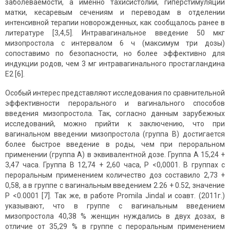
заболеваемости, а именно тахисистолии, гиперстимуляции
матки, кесаревым сечениям и переводам в отделении
интенсивной терапии новорожденных, как сообщалось ранее в
литературе [3,4,5]. Интравагинальное введение 50 мкг
мизопростола с интервалом 6 ч (максимум три дозы)
сопоставимо по безопасности, но более эффективно для
индукции родов, чем 3 мг интравагинального простагландина
Е2 [6].
Особый интерес представляют исследования по сравнительной
эффективности перорального и вагинального способов
введения мизопростола. Так, согласно данным зарубежных
исследований, можно прийти к заключению, что при
вагинальном введении мизопростола (группа В) достигается
более быстрое введение в роды, чем при пероральном
применении (группа А) в эквивалентной дозе. Группа А 15,24 +
3,47 часа. Группа B 12,74 + 2,60 часа, P <0,0001. В группах с
пероральным применением количество доз составило 2,73 +
0,58, а в группе с вагинальным введением 2.26 + 0.52, значение
P <0.0001 [7]. Так же, в работе Promila Jindal и соавт. (2011г.)
указывают, что в группе с вагинальным введением
мизопростола 40,38 % женщин нуждались в двух дозах, в
отличие от 35,29 % в группе с пероральным применением