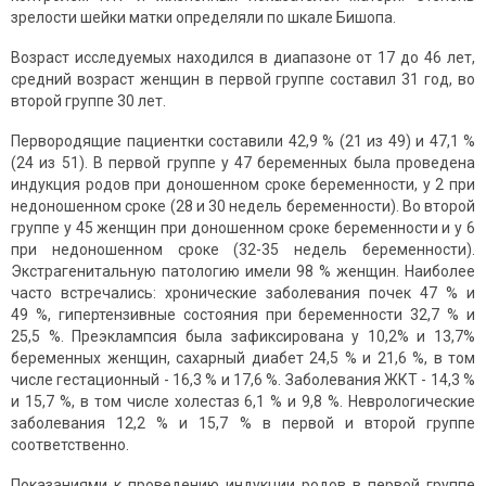
зрелости шейки матки определяли по шкале Бишопа.
Возраст исследуемых находился в диапазоне от 17 до 46 лет,
средний возраст женщин в первой группе составил 31 год, во
второй группе 30 лет.
Первородящие пациентки составили 42,9 % (21 из 49) и 47,1 %
(24 из 51). В первой группе у 47 беременных была проведена
индукция родов при доношенном сроке беременности, у 2 при
недоношенном сроке (28 и 30 недель беременности). Во второй
группе у 45 женщин при доношенном сроке беременности и у 6
при недоношенном сроке (32-35 недель беременности).
Экстрагенитальную патологию имели 98 % женщин. Наиболее
часто встречались: хронические заболевания почек 47 % и
49 %, гипертензивные состояния при беременности 32,7 % и
25,5 %. Преэклампсия была зафиксирована у 10,2% и 13,7%
беременных женщин, сахарный диабет 24,5 % и 21,6 %, в том
числе гестационный - 16,3 % и 17,6 %. Заболевания ЖКТ - 14,3 %
и 15,7 %, в том числе холестаз 6,1 % и 9,8 %. Неврологические
заболевания 12,2 % и 15,7 % в первой и второй группе
соответственно.
Показаниями к проведению индукции родов в первой группе