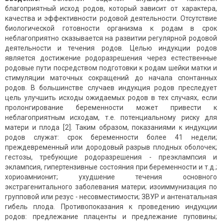
благоприятный исход родов, который зависит от характера,
качества и эффективности родовой деятельности. Отсутствие
биологической готовности организма к родам в срок
неблагоприятно сказывается на развитии регулярной родовой
деятельности и течения родов. Целью индукции родов
является достижение родоразрешения через естественные
родовые пути посредством подготовки к родам шейки матки и
стимуляции маточных сокращений до начала спонтанных
родов. В большинстве случаев индукция родов преследует
цель улучшить исходы ожидаемых родов в тех случаях, если
пролонгирование беременности может привести к
неблагоприятным исходам, т.е. потенциальному риску для
матери и плода [2]. Таким образом, показаниями к индукции
родов служат: срок беременности более 41 недели;
преждевременный или дородовый разрыв плодных оболочек;
гестозы, требующие родоразрешения - преэклампсия и
эклампсия, гипертензивные состояния при беременности и т.д.;
хориоамнионит; ухудшение течения основного
экстрагенитального заболевания матери; изоиммунизация по
групповой или резус - несовместимости; ЗВУР и антенатальная
гибель плода. Противопоказания к проведению индукции
родов: предлежание плаценты и предлежание пуповины;