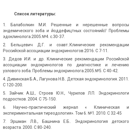
Список литературы:
Балаболкин М.И. Решенные и нерешенные вопросы
эндемического зоба и йоддефицтных состояний// Проблемы
эдоклинолога.2005.№4. с.30-37.
Бельцевич Д.Г. и соавт..Клинические рекомендации
Российской ассоциации эндокринологов.2016. С 7-11.
Дедов И.И. и др. Клинические рекомендации Российской
ассоциации эндокринологов по диагностике и лечению
узлового зоба. Проблемы эндокринолога.2005.№5. С 40-42.
Дивинская Б.А., Лагунова Н.В.. Детская эндокринология. 2011.
С 120-200.
Зайчик А.Ш., Строев Ю.Н., Чурилов Л.П. Эндокринологи
подростков. 2004. С 75-150.
Научно-практический жернал « Клиническая и
экспериментальная тиреодология». Том 6. №1. 2010. С 32-45
Эршман Л.В., Башнина Е.Б.. Эндокринология детского
возраста. 2000. С 80-240.