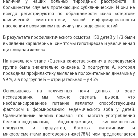
наличия у наших больных тироидных расстройств, в
большинстве случаев протекающих субклинический. И они не
всегда регистрируются по обращаемости из-за «стертой»
клинической симптоматики, малой информированности
населения о возможном наличии у них эндокринопатий.
В результате профилактического осмотра 150 детей у 1/3 были
выявлены характерные симптомы гипотиреоза и увеличенная
щитовидная железа.
На начальном этапе «Оценка качества жизни» в исследуемой
группе была значительно снижена. В подгруппе А, которая
проводила профилактику выявлена положительная динамика у
99 %, а в подгруппе Б – отрицательная – у 45%.
Основываясь на полученных нами данных в ходе
исследования, мы можно сделать вывод, что
несбалансированное питание является способствующим
фактором к формированию эндемического зоба у детей.
Сравнительный анализ показал, что частота употребления
белково-содержащих, йодсодержащих, кисломолочных
продуктов и продуктов, богатых витаминами и
микроэлементами достоверно ниже(78%) чем предполагается