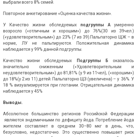
выбрали всего 8% семей.
Повторное анкетирование «Оценка качества жизни».
У Качество жизни обследуемых
подгруппы А
умеренно
возросло («отличным и хорошим») до 76%(30 из 39чел.)
(«удовлетворительным») до 23% (7 из 39).Пальпаторно ЩЖ – в
норме, ЛУ не пальпируются. Положительная динамика
наблюдается у 99% данной подгруппы.
Качество жизни обследуемых
Подгруппы Б
оказалось
значительно сниженным («Удовлетворительным и
неудовлетворительным») до 81,81% (у 9 из 11чел), («хорошим»)
до 18%(у 2 из 11) детей. Пальпаторно ЩЗ (увеличена) – у 36%. У
18 % визуализируется при глотании. Отрицательная динамика
наблюдается у 45%
Выводы.
Абсолютное большинство регионов Российской Федерации
являются эндемичными по дефициту йода. Потребление йода
жителем составляет в среднем 30–80 мкг в день, что,
безусловно, недостаточно. Это существенно повышает риск