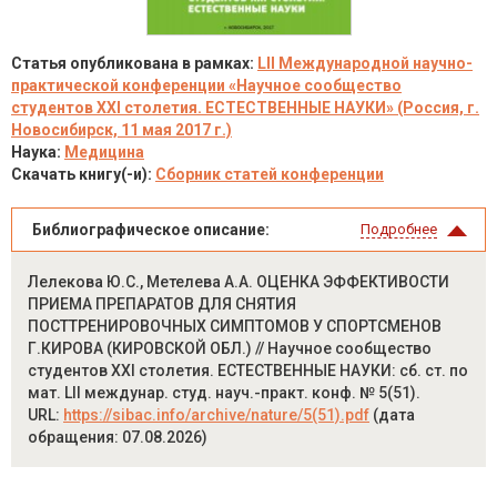
Статья опубликована в рамках:
LII Международной научно-
практической конференции «Научное сообщество
студентов XXI столетия. ЕСТЕСТВЕННЫЕ НАУКИ» (Россия, г.
Новосибирск, 11 мая 2017 г.)
Наука:
Медицина
Скачать книгу(-и):
Сборник статей конференции
Библиографическое описание:
Подробнее
Лелекова Ю.С., Метелева А.А. ОЦЕНКА ЭФФЕКТИВОСТИ
ПРИЕМА ПРЕПАРАТОВ ДЛЯ СНЯТИЯ
ПОСТТРЕНИРОВОЧНЫХ СИМПТОМОВ У СПОРТСМЕНОВ
Г.КИРОВА (КИРОВСКОЙ ОБЛ.) // Научное сообщество
студентов XXI столетия. ЕСТЕСТВЕННЫЕ НАУКИ: сб. ст. по
мат. LII междунар. студ. науч.-практ. конф. № 5(51).
URL:
https://sibac.info/archive/nature/5(51).pdf
(дата
обращения: 07.08.2026)