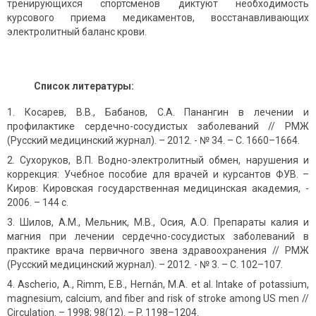
тренирующихся спортсменов диктуют необходимость
курсового приема медикаментов, восстанавливающих
электролитный баланс крови.
Список литературы:
Косарев, В.В., Бабанов, С.А. Панангин в лечении и
профилактике сердечно-сосудистых заболеваний // РМЖ
(Русский медицинский журнал). – 2012. - № 34. – С. 1660–1664.
Сухоруков, В.П. Водно-электролитный обмен, нарушения и
коррекция: Учебное пособие для врачей и курсантов ФУВ. –
Киров: Кировская государственная медицинская академия, -
2006. – 144 с.
Шилов, А.М., Мельник, М.В., Осия, А.О. Препараты калия и
магния при лечении сердечно-сосудистых заболеваний в
практике врача первичного звена здравоохранения // РМЖ
(Русский медицинский журнал). – 2012. - № 3. – С. 102–107.
Ascherio, A., Rimm, E.B., Hernán, M.A. et al. Intake of potassium,
magnesium, calcium, and fiber and risk of stroke among US men //
Circulation. – 1998; 98(12). – P. 1198–1204.