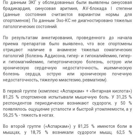
По данным ЭКГ у обследованных были выявлены синусовая
брадикардия, синусовая аритмия, АV-блокада I степени
(данные состояния считаются вариантом нормы для
спортсменов). По данным Эхо-КС не диагностировано тяжелых
патологических состояний.
По результатам анкетирования, проведенного до начала
приема препаратов было выявлено, что все спортсмены
отрицают наличие в анамнезе тяжелых соматических
патологий (болезнь Аддисона, гипер- и гипокалийемию, гипер-
и гипомагнийемию, гипертоническую болезнь, острую или
хроническую сердечную недостаточность, ишемическую
болезнь сердца, острую или хроническую почечную
недостаточность, тяжелую миастезию, ревматизм).
В первой группе (комплекс «Аспаркам» + «Янтарная кислота»)
81,25 % спортсменов испытывали мышечную боль. У 31,25 %
респондентов периодически возникают судороги, у 50 %
появлялось ощущение усталости и быстрой утомляемости, а у
56,25 % - тяжесть в ногах.
Во второй группе («Аспаркам») у 81,25 % имеются боли в
мышцах, у 18,75 % возникали судороги мышц. 62,5 %