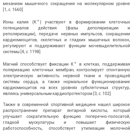
механизм мышечного сокращения на молекулярном уровне
[1, c. 1660].
+
Ионы калия (К
) участвуют в формировании клеточных
потенциалов действия (фазы деполяризации и
реполяризации), передаче нервных импульсов, сокращении
кардиомиоцитов, скелетных и гладких мышечных волокон,
регулируют и поддерживают функции мочевыделительной
системы [4, c. 1198].
+
Магний способствует фиксации К
в клетках, поддерживая
поляризацию клеточных мембран, контролирует спонтанную
электрическую активность нервной ткани и проводящей
системы сердца, а также нормальное функционирование
кардиомиоцитов на всех уровнях субклеточных структур,
являясь универсальным кардиопротектором [3, c. 102].
Также в современной спортивной медицине нашел широкое
распространение препарат янтарной кислоты, который
улучшает сократительную функцию поперечно-полосатой,
гладкой мускулатуры и повышает физическую
работоспособность, способствует утилизации молочной