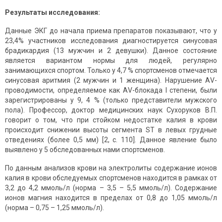
Результаты исследования:
Данные ЭКГ до начала приема препаратов показывают, что у
23,4% участников исследования диагностируется синусовая
брадикардия (13 мужчин и 2 девушки). Данное состояние
является вариантом нормы для людей, регулярно
занимающихся спортом. Только у 4,7 % спортсменов отмечается
синусовая аритмия (2 мужчин и 1 женщина). Нарушение АV-
проводимости, определяемое как АV-блокада I степени, были
зарегистрированы у 9, 4 % (только представители мужского
пола). Профессор, доктор медицинских наук Сухоруков В.П.
говорит о том, что при стойком недостатке калия в крови
происходит снижении высоты сегмента ST в левых грудные
отведениях (более 0,5 мм) [2, c. 110]. Данное явление было
выявлено у 5 обследованных нами спортсменов.
По данным анализов крови на электролиты содержание ионов
калия в крови обследуемых спортсменов находится в рамках от
3,2 до 4,2 ммоль/л (норма – 3,5 – 5,5 ммоль/л). Содержание
ионов магния находится в пределах от 0,8 до 1,05 ммоль/л
(норма – 0,75 – 1,25 ммоль/л).