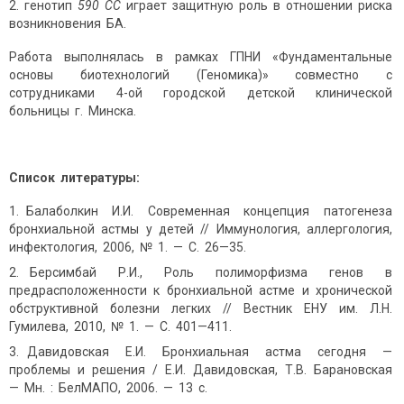
2. генотип
590 СС
играет защитную роль в отношении риска
возникновения БА.
Работа выполнялась в рамках ГПНИ «Фундаментальные
основы биотехнологий (Геномика)» совместно с
сотрудниками 4-ой городской детской клинической
больницы г. Минска.
Список литературы:
Балаболкин И.И. Современная концепция патогенеза
бронхиальной астмы у детей // Иммунология, аллергология,
инфектология, 2006, № 1. — С. 26—35.
Берсимбай Р.И., Роль полиморфизма генов в
предрасположенности к бронхиальной астме и хронической
обструктивной болезни легких // Вестник ЕНУ им. Л.Н.
Гумилева, 2010, № 1. — С. 401—411.
Давидовская Е.И. Бронхиальная астма сегодня —
проблемы и решения / Е.И. Давидовская, Т.В. Барановская
— Мн. : БелМАПО, 2006. — 13 с.