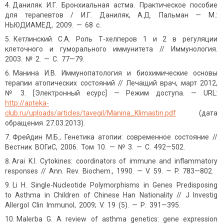
Даниляк И.Г. Бронхиальная астма. Практическое пособие
для терапевтов / И.Г. Даниляк, А.Д. Пальман — М.:
НЬЮДИАМЕД, 2009. — 68 с.
Кетлинский С.А. Роль Т-хелперов 1 и 2 в регуляции
клеточного и гуморального иммунитета // Иммунология.
2003. № 2. — С. 77—79.
Манина И.В. Иммунопатология и биохимические основы
терапии атопических состояний // Лечащий врач, март 2012,
№ 3. [Электронный есурс] — Режим доступа. — URL:
http://apteka-
club.ru/uploads/articles/tavegil/Manina_Klimastin.pdf
(дата
обращения 27.03.2013).
Фрейдин М.Б., Генетика атопии: современное состояние //
Вестник ВОГиС, 2006. Том 10. — № 3. — C. 492—502.
Arai K.I. Cytokines: coordinators of immune and inflammatory
responses // Ann. Rev. Biochem., 1990. — V. 59. — P. 783—802.
Li H. Single-Nucleotide Polymorphisms in Genes Predisposing
to Asthma in Children of Chinese Han Nationality // J Investig
Allergol Clin Immunol, 2009; V. 19 (5). — Р. 391—395.
Malerba G. A review of asthma genetics: gene expression