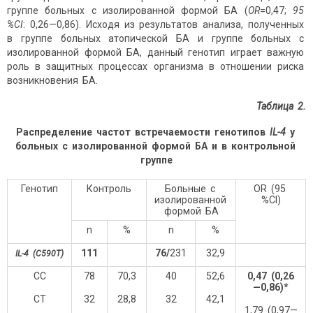
группе больных с изолированной формой БА (
ОR
=0,47;
95
%CI
: 0,26—0,86). Исходя из результатов анализа, полученных
в группе больных атопической БА и группе больных с
изолированной формой БА, данный генотип играет важную
роль в защитных процессах организма в отношении риска
возникновения БА.
Таблица 2.
Распределение частот встречаемости генотипов
IL
-4
у
больных с изолированной формой БА и в контрольной
группе
Генотип
Контроль
Больные с
OR (95
изолированной
%CI)
формой БА
n
%
n
%
111
76/
231
32,9
IL-4 (C
590
T)
CC
78
70,3
40
52,6
0,47 (0,26
—0,86)*
CT
32
28,8
32
42,1
1,79 (0,97—