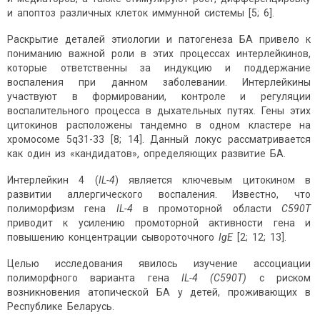
и апоптоз различных клеток иммунной системы [5; 6].
Раскрытие деталей этиологии и патогенеза БА привело к
пониманию важной роли в этих процессах интерлейкинов,
которые ответственны за индукцию и поддержание
воспаления при данном заболевании. Интерлейкины
участвуют в формировании, контроле и регуляции
воспалительного процесса в дыхательных путях. Гены этих
цитокинов расположены тандемно в одном кластере на
хромосоме 5q31-33 [8; 14]. Данный локус рассматривается
как один из «кандидатов», определяющих развитие БА.
Интерлейкин 4 (
IL
-4
) является ключевым цитокином в
развитии аллергического воспаления. Известно, что
полиморфизм гена
IL
-4
в промоторной области
С590Т
приводит к усилению промоторной активности гена и
повышению концентрации сывороточного
IgE
[2; 12; 13].
Целью исследования явилось изучение ассоциации
полиморфного варианта гена
IL
-4 (
C
590
T
)
с риском
возникновения атопической БА у детей, проживающих в
Республике Беларусь.