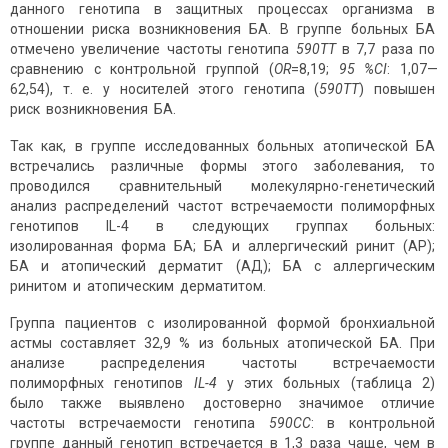
данного генотипа в защитных процессах организма в
отношении риска возникновения БА. В группе больных БА
отмечено увеличение частоты генотипа
590ТТ
в 7,7 раза по
сравнению с контрольной группой (
ОR
=8,19;
95 %CI
: 1,07—
62,54), т. е. у носителей этого генотипа (
590ТТ
) повышен
риск возникновения БА.
Так как, в группе исследованных больных атопической БА
встречались различные формы этого заболевания, то
проводился сравнительный молекулярно-генетический
анализ распределений частот встречаемости полиморфных
генотипов IL-4 в следующих группах больных:
изолированная форма БА; БА и аллергический ринит (АР);
БА и атопический дерматит (АД); БА с аллергическим
ринитом и атопическим дерматитом.
Группа пациентов с изолированной формой бронхиальной
астмы составляет 32,9 % из больных атопической БА. При
анализе распределения частоты встречаемости
полиморфных генотипов
IL
-4
у этих больных (таблица 2)
было также выявлено достоверно значимое отличие
частоты встречаемости генотипа
590СС
: в контрольной
группе данный генотип встречается в 1,3 раза чаще, чем в