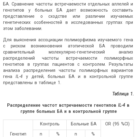
БА. Сравнение частоты встречаемости отдельных аллелей и
генотипов у больных БА дает возможность составить
представление о сходстве или различии изучаемых
генетических особенностей в исследованных группах при
этом заболевании.
Для выяснения ассоциации полиморфизма изучаемого гена
с риском возникновения атопической БА проводили
сравнительный молекулярно-генетический анализ
распределений частоты встречаемости полиморфных
генотипов в группах пациентов с контролем. Результаты
анализа распределения частоты полиморфных вариантов
гена
IL
-4
у детей, больных БА и в контрольной группе
представлены в таблице 1.
Таблица 1.
Распределение частот встречаемости генотипов
IL
-4
в
группе больных БА и в контрольной группе
Контроль
Больные БА
OR (95 %CI)
Генотип
n
%
n
%