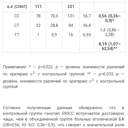
111
2
31
IL-4 (C
590
T)
CC
78
70,3
131
56,7
0,56 (0,36—
0,9)*
CT
32
28,8
84
36,4
1,4 (0,86—
2,28)
TT
1
0,9
16
6,93
8,19 (1,07—
62,54)**
Примечание: * —
p
=0,022, р — уровень значимости различий
2
по критерию
c
с контрольной группой; ** —
p
=0,033, р —
2
уровень значимости различий по критерию
c
с контрольной
группой
Согласно полученным данным обнаружено, что в
контрольной группе генотип
590СС
встречается достоверно
чаще, чем в объединенной группе больных атопической БА
(
ОR
=0,56;
95 %CI
: 0,36—0,9), что говорит о значительной роли