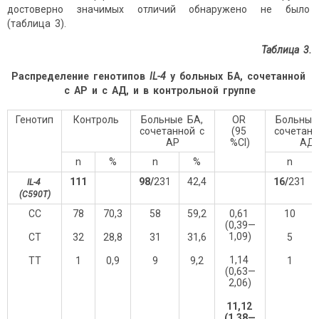
достоверно значимых отличий обнаружено не было
(таблица 3).
Таблица 3.
Распределение генотипов
IL
-4
у больных БА, сочетанной
с АР и с АД, и в контрольной группе
Генотип
Контроль
Больные БА,
OR
Больные
сочетанной с
(95
сочетанн
АР
%CI)
АД
n
%
n
%
n
111
98/
231
42,4
16/
231
IL-4
(C
590
T)
CC
78
70,3
58
59,2
0,61
10
(0,39—
1,09)
CT
32
28,8
31
31,6
5
1,14
TT
1
0,9
9
9,2
1
(0,63—
2,06)
11,12
(1,38—