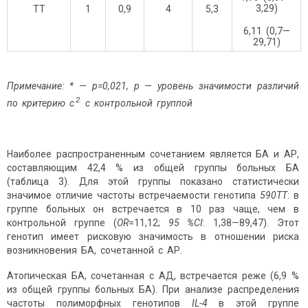
3,29)
TT
1
0,9
4
5,3
6,11 (0,7—
29,71)
Примечание: * —
p
=0,021, р — уровень значимости различий
2
по критерию
c
с контрольной группой
Наиболее распространенным сочетанием является БА и АР,
составляющим 42,4 % из общей группы больных БА
(таблица 3). Для этой группы показано статистически
значимое отличие частоты встречаемости генотипа
590
TT
: в
группе больных он встречается в 10 раз чаще, чем в
контрольной группе (
ОR
=11,12;
95 %CI
: 1,38—89,47). Этот
генотип имеет рисковую значимость в отношении риска
возникновения БА, сочетанной с АР.
Атопическая БА, сочетанная с АД, встречается реже (6,9 %
из общей группы больных БА). При анализе распределения
частоты полиморфных генотипов
IL
-4
в этой группе