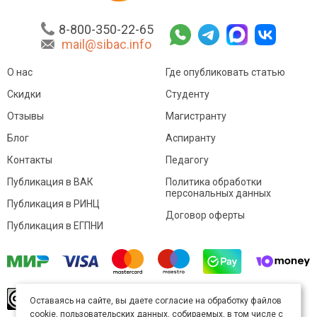
8-800-350-22-65
mail@sibac.info
О нас
Где опубликовать статью
Скидки
Студенту
Отзывы
Магистранту
Блог
Аспиранту
Контакты
Педагогу
Публикация в ВАК
Политика обработки
персональных данных
Публикация в РИНЦ
Договор оферты
Публикация в ЕГПНИ
© Sibac.info 2026. Все права защищены.
Это
Оставаясь на сайте, вы даете согласие на обработку файлов
произведение доступно по
лицензии Creative
cookie, пользовательских данных, собираемых, в том числе с
Commons «Attribution» («Атрибуция») 4.0