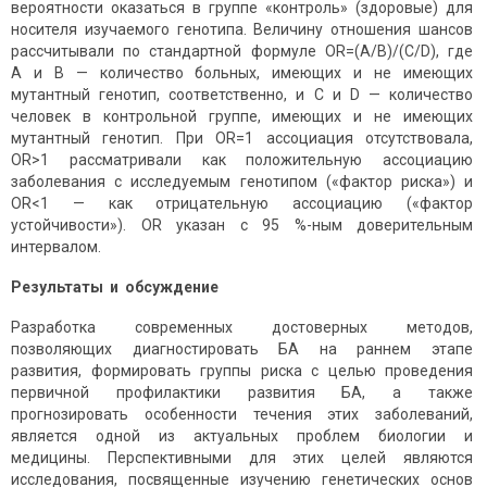
вероятности оказаться в группе «контроль» (здоровые) для
носителя изучаемого генотипа. Величину отношения шансов
рассчитывали по стандартной формуле ОR=(A/B)/(C/D), где
A и B — количество больных, имеющих и не имеющих
мутантный генотип, соответственно, и C и D — количество
человек в контрольной группе, имеющих и не имеющих
мутантный генотип. При OR=1 ассоциация отсутствовала,
OR>1 рассматривали как положительную ассоциацию
заболевания с исследуемым генотипом («фактор риска») и
OR<1 — как отрицательную ассоциацию («фактор
устойчивости»). OR указан с 95 %-ным доверительным
интервалом.
Результаты и обсуждение
Разработка современных достоверных методов,
позволяющих диагностировать БА на раннем этапе
развития, формировать группы риска с целью проведения
первичной профилактики развития БА, а также
прогнозировать особенности течения этих заболеваний,
является одной из актуальных проблем биологии и
медицины. Перспективными для этих целей являются
исследования, посвященные изучению генетических основ