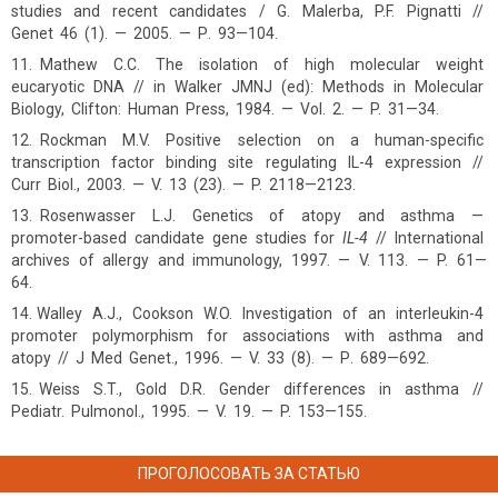
studies and recent candidates / G. Malerba, P.F. Pignatti //
Genet 46 (1). — 2005. — Р. 93—104.
Mathew C.C. The isolation of high molecular weight
eucaryotic DNA // in Walker JMNJ (ed): Methods in Molecular
Biology, Clifton: Human Press, 1984. — Vol. 2. — P. 31—34.
Rockman M.V. Positive selection on a human-specific
transcription factor binding site regulating IL-4 expression //
Curr Biol., 2003. — V. 13 (23). — P. 2118—2123.
Rosenwasser L.J. Genetics of atopy and asthma —
promoter-based candidate gene studies for
IL-4
// International
archives of allergy and immunology, 1997. — V. 113. — P. 61—
64.
Walley A.J., Cookson W.O. Investigation of an interleukin-4
promoter polymorphism for associations with asthma and
atopy // J Med Genet., 1996. — V. 33 (8). — Р. 689—692.
Weiss S.T., Gold D.R. Gender differences in asthma //
Pediatr. Pulmonol., 1995. — V. 19. — P. 153—155.
ПРОГОЛОСОВАТЬ ЗА СТАТЬЮ