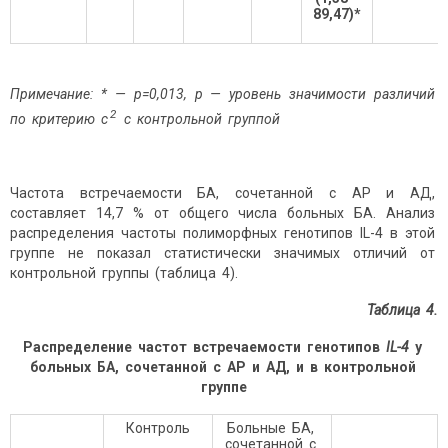
89,47)*
Примечание: * —
p
=0,013, р — уровень значимости различий
2
по критерию
c
с контрольной группой
Частота встречаемости БА, сочетанной с АР и АД,
составляет 14,7 % от общего числа больных БА. Анализ
распределения частоты полиморфных генотипов IL-4 в этой
группе не показал статистически значимых отличий от
контрольной группы (таблица 4).
Таблица 4.
Распределение частот встречаемости генотипов
IL
-4
у
больных БА, сочетанной с АР и АД, и в контрольной
группе
Контроль
Больные БА,
сочетанной с