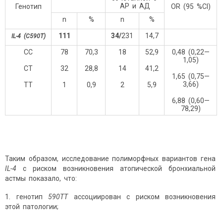
АР и АД
Генотип
OR (95 %CI)
n
%
n
%
111
34/
231
14,7
IL-4 (C
590
T)
CC
78
70,3
18
52,9
0,48 (0,22—
1,05)
CT
32
28,8
14
41,2
1,65 (0,75—
3,66)
TT
1
0,9
2
5,9
6,88 (0,60—
78,29)
Таким образом, исследование полиморфных вариантов гена
IL-4
c риском возникновения атопической бронхиальной
астмы показало, что:
1. генотип
590ТТ
ассоциирован с риском возникновения
этой патологии;