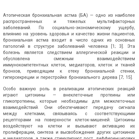
Атопическая бронхиальная астма (БА) — одно из наиболее
распространенных и тяжелых мультифакторных
заболеваний. По социально-экономическому ущербу,
влиянию на уровень здоровья и качество жизни пациентов,
бронхиальная астма входит в число одних из основных
патологий в структуре заболеваний человека [1; 3]. Эта
болезнь является следствием аллергической реакции и
обусловлена смежным взаимодействием
иммунокомпетентных клеток, медиаторов, клеток и тканей
бронхов, приводящим к отеку бронхиальной стенки,
гиперсекреции и перестройке бронхиального дерева [7; 15].
Особо важную роль в реализации атопических реакций
играют цитокины — внеклеточные протеины или
гликопротеины, которые необходимы для межклеточных
взаимодействий. Они обеспечивают передачу сигнала
между клетками, связываясь с соответствующими
рецепторами на поверхности клеток-мишеней. Цитокины
воздействуют на клетки и вызывают активацию их
пролиферации, синтеза и высвобождения других цитокинов
и медиаторов, а также стимулируют рост, дифференцировку