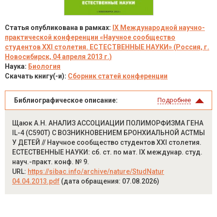
Статья опубликована в рамках:
IX Международной научно-
практической конференции «Научное сообщество
студентов XXI столетия. ЕСТЕСТВЕННЫЕ НАУКИ» (Россия, г.
Новосибирск, 04 апреля 2013 г.)
Наука:
Биология
Скачать книгу(-и):
Сборник статей конференции
Библиографическое описание:
Подробнее
Щаюк А.Н. АНАЛИЗ АССОЦИАЦИИ ПОЛИМОРФИЗМА ГЕНА
IL-4 (C590T) С ВОЗНИКНОВЕНИЕМ БРОНХИАЛЬНОЙ АСТМЫ
У ДЕТЕЙ // Научное сообщество студентов XXI столетия.
ЕСТЕСТВЕННЫЕ НАУКИ: сб. ст. по мат. IX междунар. студ.
науч.-практ. конф. № 9.
URL:
https://sibac.info/archive/nature/StudNatur
04.04.2013.pdf
(дата обращения: 07.08.2026)