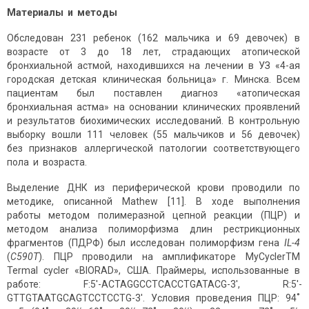
Материалы и методы
Обследован 231 ребенок (162 мальчика и 69 девочек) в
возрасте от 3 до 18 лет, страдающих атопической
бронхиальной астмой, находившихся на лечении в УЗ «4-ая
городская детская клиническая больница» г. Минска. Всем
пациентам был поставлен диагноз «атопическая
бронхиальная астма» на основании клинических проявлений
и результатов биохимических исследований. В контрольную
выборку вошли 111 человек (55 мальчиков и 56 девочек)
без признаков аллергической патологии соответствующего
пола и возраста.
Выделение ДНК из периферической крови проводили по
методике, описанной Mathew [11]. В ходе выполнения
работы методом полимеразной цепной реакции (ПЦР) и
методом анализа полиморфизма длин рестрикционных
фрагментов (ПДРФ) был исследован полиморфизм гена
IL-4
(
C590T
). ПЦР проводили на амплификаторе MyCyclerTM
Termal cycler «BIORAD», США. Праймеры, использованные в
работе: F:5'-ACTAGGCCTCACCTGATACG-3', R:5'-
GTTGTAATGCAGTCCTCCTG-3'. Условия проведения ПЦР: 94˚