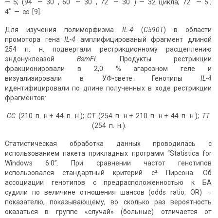
— 5; (94˚ — 30΄΄, 60˚ — 30΄΄, 72˚ — 30΄΄) — 32 цикла; 72˚ — 5΄;
4˚ — ∞ [9].
Для изучения полиморфизма
IL-4
(
C590T
) в области
промотора гена
IL-4
амплифицированый фрагмент длиной
254 п. н. подвергали рестрикционному расщеплению
эндонуклеазой
BsmFI
. Продукты рестрикции
фракционировали в 2,0 % агарозном геле и
визуализировали в УФ-свете. Генотипы
IL-4
идентифицировали по длине полученных в ходе рестрикции
фрагментов:
CC
(210 п. н.+ 44 п. н.);
CT
(254 п. н.+ 210 п. н.+ 44 п. н.);
TT
(254 п. н.).
Статистическая обработка данных проводилась с
использованием пакета прикладных программ “Statistica for
Windows 6.0”. При сравнении частот генотипов
использовался стандартный критерий c² Пирсона. Об
ассоциации генотипов с предрасположенностью к БА
судили по величине отношения шансов (odds ratio, ОR) —
показателю, показывающему, во сколько раз вероятность
оказаться в группе «случай» (больные) отличается от