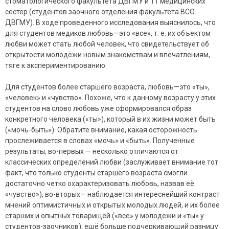
стоматологического факультета ДВГМУ и 11 медицинских
сестёр (студентов заочного отделения факультета ВСО
ДВГМУ). В ходе проведенного исследования выяснилось, что
для студентов медиков любовь—это «все», т. е. их объектом
любви может стать любой человек, что свидетельствует об
открытости молодёжи новым знакомствам и впечатлениям,
тяге к экспериментированию.
Для студентов более старшего возраста, любовь—это «ты»,
«человек» и «чувство». Похоже, что к данному возрасту у этих
студентов на слово любовь уже сформировался образ
конкретного человека («ты»), который в их жизни может быть
(«мочь-быть»). Обратите внимание, какая осторожность
прослеживается в словах «мочь» и «быть». Полученные
результаты, во-первых — несколько отличаются от
классических определений любви (заслуживает внимание тот
факт, что только студенты старшего возраста смогли
достаточно четко охарактеризовать любовь, назвав её
«чувство»), во-вторых— наблюдается интереснейший контраст
мнений оптимистичных и открытых молодых людей, и их более
старших и опытных товарищей («все» у молодежи и «ты» у
студентов-заочников), ещё больше подчеркивающий разницу