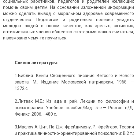
социальных работников, педагогов и родителей желающих
помочь своим детям. На основании изложенной информации
можно сделать вывод о моральном здоровье современного
студенчества. Педагогам и родителям полезно увидеть
молодых людей в новом качестве, как зрелых, активных,
оптимистичных членов общества с которыми важно считаться,
и возможно чему-то поучиться.
Список литературы:
1.Библия. Книги Священного писания Ветхого и Нового
завета. М.: Издание Московской патриархии, 1968. —
1372 с.
2.Литвак М.Е.: Из ада в рай. Лекции по философии и
психотерапии: Учебное пособие/Изд. 5-е.— Ростов н/Д:
Феникс, 2006.—480 с.
3.Маслоу А. Цит. По Дж. Фрейдимену, Р. Фрейгеру. Теория
и практика личностно-ориентированной психологии: В 2 т.: