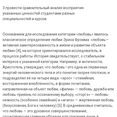
3.провести сравнительный анализ восприятия
указанных ценностей студентами разных
специальностей и курсов.
Основанием для исследования категории «любовь» явилось
классическое определение любви Эриха Фромма: «любовь—
активная заинтересованность в жизни и развитии объекта
любви» [4], на которое ориентировался исследователь, в
процессе работы. История свидетельствует, о стабильном
интересе к указанной категории. Например: в античности,
Аристотель утверждал, что любовь—это одна из первичных
энергий человеческого тела и это понятие скорее плотское, и
подразделял её на четыре вида: «эрос» —стихийная,
восторженная влюблённость, в форме почитания,
направленная на объект любви, «филиа» — любовь-дружба или
любовь-приязнь по осознанному выбору, «сторгэ» — любовь-
нежность (особенно семейная) и «агапэ» — жертвенная любовь
(безусловная, Бога к человеку) [5]. В средневековье считалось,
что любовь — это духовное совершенствование,
существующее главным образом для спасения души, в