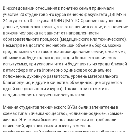
В исследовании отношения к понятию семья принимали
участие 20 студентов 3-го курса лечебно факультета ДВГМУ и
24 студентов 3-го курса ЭЛЭИ ДВГУПС. Сравнив полученные
данные, можно заключить, что отношение к семье, её значение
в жизни человека не зависит от направленности
образовательного процесса (медицинского или технического).
Несмотря на достаточно небольшой объём выборки, можно
предположить что такое позиционирование семьи, с «самым»,
«близкими» будет характерно, и для большего количества
испытуемых, при условии, что ни будут взяты из среды близкой
к атмосфере опыта (примерно одинаковое социальное
положение, духовную развитость, уровень материального
благополучия, и другие качества, объединяющие студентов
одной специальности и курса). Так же стоит отметить
неодинаковость полученных результатов.
Мнения студентов технического ВУЗа были запечатлены в
схемах типа: «ячейка-общество», «близкие-родные», «самое-
жизнь». Эти схемы были очень лаконичны и не требовали
пояснений, ярко показывая высокую степень
профессиональной деформации и математический склад ума.