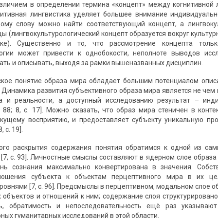
зличием в определении термина «концепт» между когнитивной 
итивная лингвистика уделяет большее внимание индивидуально
дому слову можно найти соответствующий концепт, а лингвоку
 (лингвокультурологический концепт образуется вокруг культурно
ыке). Существенно и то, что рассмотрение концепта толь
логии может привести к однобокости, неполноте выводов иссл
ать и описывать, выходя за рамки вышеназванных дисциплин.
ское понятие образа мира обладает большим потенциалом опис
 Динамика развития субъективного образа мира является не чем 
за и реальности, а доступный исследованию результат – инди
с. 88; 8, с. 17]. Можно сказать, что образ мира стеничен в кон
екущему восприятию, и предоставляет субъекту уникальную пр
 с. 19].
ого раскрытия содержания понятия обратимся к одной из са
[7, с. 93]. Личностные смыслы составляют в ядерном слое обра
ань сознания максимально конвертирована в значения. Собс
ношения субъекта к объектам перцептивного мира в их це
овнями [7, с. 96]. Предсмыслы в перцептивном, модальном слое о
 объектов и отношений к ним; содержание слоя структурирован
ь, обратимость и непоследовательность ещё раз указывают
ых гуманитарных исследований в этой области.