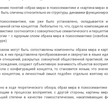
нению понятий «образ мира» в психосемантике и «картина мира» в
т быть сличены относительно их структуры, динамики функциониро
сихосемантике, как уже было установлено, складывается и
анной сетки концептов. Любопытно то, что, судя по композиции и
вистике соотносится с совокупностью семантического и перцептив
огии – с ядерным слоем образа мира в психосемантике (освобо
уре).
разом могут быть сопоставлены компоненты образа мира и кар
ка; в них представлена преобразованная и свернутая в языке и
 и отношений, раскрытых совокупной общественной практикой;
хождения, создают субъективную значимость объектов восприятия 
сла с конфигурацией концепта, то становится ясным, что значе
м концептом, а личностный смысл подобен отдельно взятому к
но в ходе теоретического обзора, образ мира в психосемантике
ющим в процессах восприятия; с другой стороны, картины мир
ьшей степени в качестве гомеостатических, накапливающих ф