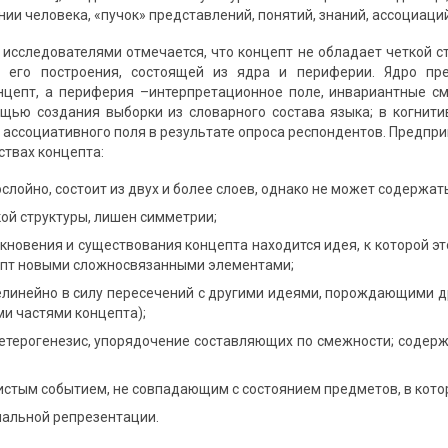
нии человека, «пучок» представлений, понятий, знаний, ассоциаций
 исследователями отмечается, что концепт не обладает четкой с
 его построения, состоящей из ядра и периферии. Ядро пре
нцепт, а периферия –интерпретационное поле, инвариантные с
щью создания выборки из словарного состава языка; в когнитив
 ассоциативного поля в результате опроса респондентов. Предп
ствах концепта:
слойно, состоит из двух и более слоев, однако не может содержать
ой структуры, лишен симметрии;
кновения и существования концепта находится идея, к которой эт
епт новыми сложносвязанными элементами;
елинейно в силу пересечений с другими идеями, порождающими д
и частями концепта);
гетерогенезис, упорядочение составляющих по смежности; содерж
истым событием, не совпадающим с состоянием предметов, в которо
иальной репрезентации.