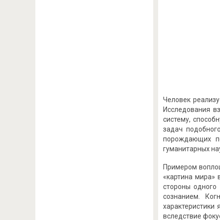
Человек реализу
Исследования вз
систему, способ
задач подобног
порождающих пс
гуманитарных на
Примером воплощ
«картина мира» 
стороны одного 
сознанием. Ког
характеристики 
вследствие фоку