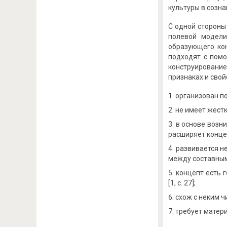
культуры в созна
С одной стороны
полевой модели
образующего ко
подходят с помо
конструирование
признаках и свой
организован по
не имеет жестк
в основе возни
расширяет конц
развивается н
между составным
концепт есть 
[1, с. 27];
схож с неким ч
требует матер