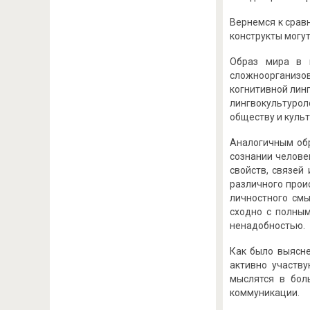
Вернемся к срав
конструкты могу
Образ мира в п
сложноорганизов
когнитивной линг
лингвокультурол
обществу и культ
Аналогичным об
сознании челове
свойств, связей
различного проис
личностного смы
сходно с полны
ненадобностью.
Как было выясне
активно участву
мыслятся в бол
коммуникации.