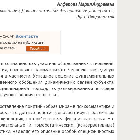
Алферова Мария Андреевна
бразования, Дальневосточный федеральный университет,
РФ, г. Владивосток
ь и социально как участник общественных отношений.
тия, позволяют рассматривать человека как единую
бя в частности. Успешное решение фундаментальных
венного обобщения динамических связей субъекта,
циплинарный подход, актуализированный в сфере
аучного знания о человеке.
ставление понятий «образ мира» в психосемантике и
гаем, что данные понятия репрезентируют различные
с личностью, по особенностям функционирования – с
ржательные и гомеостатические (консервативные)
истики, наделяя его описание особой специфичностью