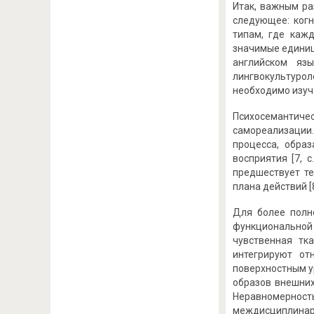
Итак, важным ра
следующее: когн
типам, где каж
значимые единицы
английском яз
лингвокультуро
необходимо изуч
Психосемантиче
самореализации.
процесса, обра
восприятия [7, 
предшествует т
плана действий [8,
Для более полн
функциональной 
чувственная тк
интегрируют от
поверхностным ур
образов внешних
Неравномерност
междисциплинарн