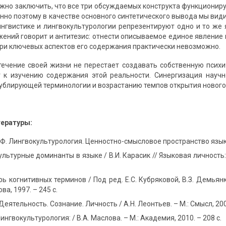
ожно заключить, что все три обсуждаемых конструкта функциониру
нно поэтому в качестве основного синтетического вывода мы види
ингвистике и лингвокультурологии репрезентируют одно и то же 
ений говорит и антитезис: отнести описываемое единое явление к
тери ключевых аспектов его содержания практически невозможно.
 течение своей жизни не перестает создавать собственную псих
т к изучению содержания этой реальности. Синергизация науч
ублирующей терминологии и возрастанию темпов открытия нового 
тературы:
Ф. Лингвокультурология. Ценностно-смысловое пространство языка /
Культурные доминанты в языке / В.И. Карасик // Языковая личность: 
ь когнитивных терминов / Под ред. Е.С. Кубряковой, В.З. Демьянко
ва, 1997. – 245 с.
Деятельность. Сознание. Личность / А.Н. Леонтьев. – М.: Смысл, 2005
ингвокультурология: / В.А. Маслова. – М.: Академия, 2010. – 208 с.