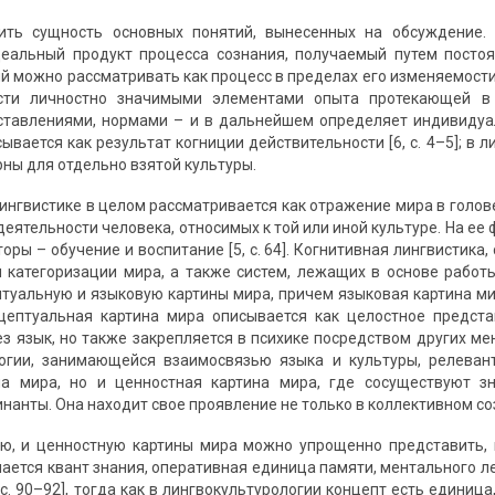
ить сущность основных понятий, вынесенных на обсуждение.
деальный продукт процесса сознания, получаемый путем посто
й можно рассматривать как процесс в пределах его изменяемости 
сти личностно значимыми элементами опыта протекающей в 
ставлениями, нормами – и в дальнейшем определяет индивидуа
ывается как результат когниции действительности [6, с. 4–5]; в л
ны для отдельно взятой культуры.
лингвистике в целом рассматривается как отражение мира в голов
еятельности человека, относимых к той или иной культуре. На ее
ры – обучение и воспитание [5, с. 64]. Когнитивная лингвистика
 категоризации мира, а также систем, лежащих в основе работ
туальную и языковую картины мира, причем языковая картина ми
цептуальная картина мира описывается как целостное предста
ез язык, но также закрепляется в психике посредством других ме
логии, занимающейся взаимосвязью языка и культуры, релеван
на мира, но и ценностная картина мира, где сосуществуют з
анты. Она находит свое проявление не только в коллективном созна
ю, и ценностную картины мира можно упрощенно представить, к
ается квант знания, оперативная единица памяти, ментального ле
 с. 90–92], тогда как в лингвокультурологии концепт есть единиц