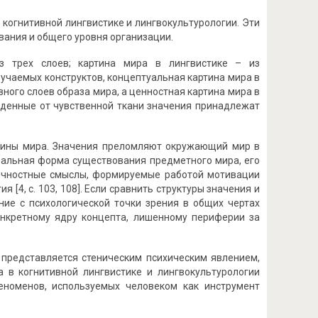
 когнитивной лингвистике и лингвокультурологии. Эти
вания и общего уровня организации.
з трех слоев; картина мира в лингвистике – из
зучаемых конструктов, концептуальная картина мира в
ного слоев образа мира, а ценностная картина мира в
жденные от чувственной ткани значения принадлежат
тины мира. Значения преломляют окружающий мир в
деальная форма существования предметного мира, его
 личностные смыслы, формируемые работой мотивации
[4, с. 103, 108]. Если сравнить структуры значения и
ние с психологической точки зрения в общих чертах
онкретному ядру концепта, лишенному периферии за
 представляется стеническим психическим явлением,
а в когнитивной лингвистике и лингвокультурологии
еноменов, используемых человеком как инструмент