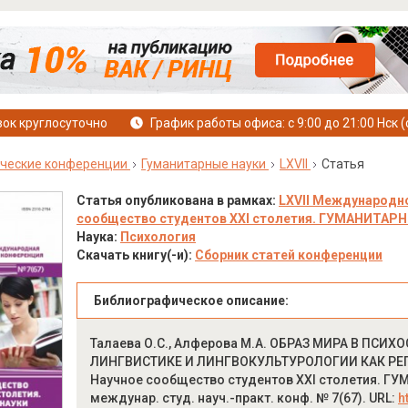
ок круглосуточно
График работы офиса: с 9:00 до 21:00 Нск (
ческие конференции
Гуманитарные науки
LXVII
Статья
Статья опубликована в рамках:
LXVII Международно
сообщество студентов XXI столетия. ГУМАНИТАРНЫЕ
Наука:
Психология
Скачать книгу(-и):
Сборник статей конференции
Библиографическое описание:
Талаева О.С., Алферова М.А. ОБРАЗ МИРА В ПС
ЛИНГВИСТИКЕ И ЛИНГВОКУЛЬТУРОЛОГИИ КАК РЕ
Научное сообщество студентов XXI столетия. ГУМА
междунар. студ. науч.-практ. конф. № 7(67). URL:
h