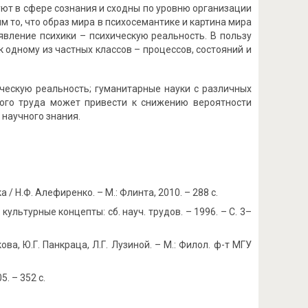
ют в сфере сознания и сходны по уровню организации
м то, что образ мира в психосемантике и картина мира
явление психики – психическую реальность. В пользу
 одному из частных классов – процессов, состояний и
ическую реальность; гуманитарные науки с различных
ного труда может привести к снижению вероятности
научного знания.
 Н.Ф. Алефиренко. – М.: Флинта, 2010. – 288 с.
культурные концепты: сб. науч. трудов. – 1996. – С. 3–
ва, Ю.Г. Панкраца, Л.Г. Лузиной. – М.: Филол. ф-т МГУ
. – 352 с.