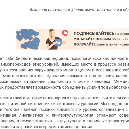
бакалавр психологии, Департамент психологии и о
ет себя биологически как индивид, психологически как личност
аимопереходов этих уровней, имеющих место в процессе разви
ную к сознаванию окружающего мира в целом и осознаванию се
о многоаспектного исследования возможно при условии качест
ихическое отражение реальности в мозге человека. Междис
ук, предоставляет возможность объединить усилия по выработке н
ения такого междисциплинарного подхода может считаться сопо
в когнитивной лингвистике и лингвокультурологии. Мы предпола
и того же явления психики, близкого по уровню организации 
нитивная лингвистика и лингвокультурология отражают соде
явления, а психосемантика – структурные и стеничные характер
сировки на различных предметах исследования.