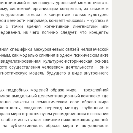
лингвистикой и лингвокультурологией можно считать
му, системной организации концептов, их связям и
льтурология относит к концептам только культурно
й ценности: например, концепт «success» – «успех» в
ко с точки зрения когнитивной лингвистики или
едования, из чего логично следует, что концепты
ания специфики межуровневых связей человеческой
иным, как моделью слияния в одном психическом акте
видуализированная культурно-историческая основа
тексте осуществления человеком деятельности – он и
огностическую модель будущего в виде внутреннего
мых подробных моделей образа мира – трехслойной
за мира амодальный целемотивационный комплекс, где
твенно смыслы в семантическом слое образа мира
лостность, создавая переход между глубинным и
браза мира строятся путем упорядочивания в сознании
о слабо и испытывает влияние нижележащих уровней.
 на субъективность образа мира и актуальность