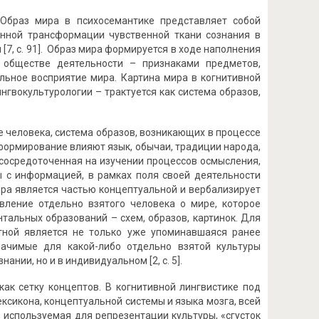
 Образ мира в психосемантике представляет собой
янной трансформации чувственной ткани сознания в
[7, с. 91]. Образ мира формируется в ходе наполнения
обществе деятельности – признаками предметов,
льное восприятие мира. Картина мира в когнитивной
ингвокультурологии – трактуется как система образов,
е человека, система образов, возникающих в процессе
 формирование влияют язык, обычаи, традиции народа,
, сосредоточенная на изучении процессов осмысления,
ы с информацией, в рамках поля своей деятельности
ра является частью концептуальной и вербализирует
вление отдельно взятого человека о мире, которое
нтальных образований – схем, образов, картинок. Для
тной является не только уже упоминавшаяся ранее
начимые для какой-либо отдельно взятой культуры
нии, но и в индивидуальном [2, с. 5].
ак сетку концептов. В когнитивной лингвистике под
ксикона, концептуальной системы и языка мозга, всей
а, используемая для репрезентации культуры, «сгусток