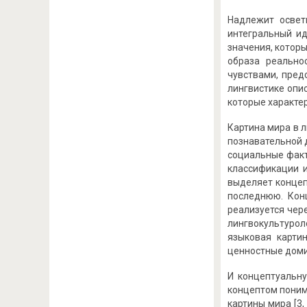
Надлежит освет
интегральный и
значения, которы
образа реально
чувствами, пред
лингвистике опис
которые характер
Картина мира в 
познавательной д
социальные факто
классификации и
выделяет концеп
последнюю. Кон
реализуется чер
лингвокультуро
языковая карти
ценностные домин
И концептуальну
концептом поним
картины мира [3,