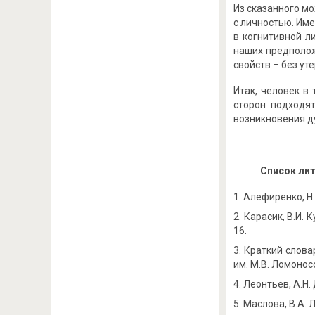
Из сказанного м
с личностью. Име
в когнитивной л
наших предполож
свойств – без у
Итак, человек в
сторон подходя
возникновения д
Список ли
Алефиренко, Н.
Карасик, В.И. 
16.
Краткий словар
им. М.В. Ломоносо
Леонтьев, А.Н. 
Маслова, В.А. Л