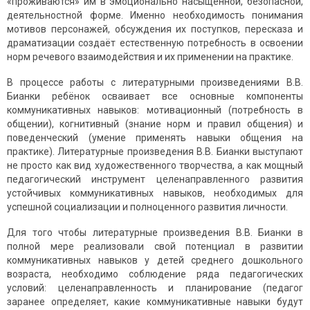
«проживаются» им в эмоционально насыщенной, безопасной,
деятельностной форме. Именно необходимость понимания
мотивов персонажей, обсуждения их поступков, пересказа и
драматизации создаёт естественную потребность в освоении
норм речевого взаимодействия и их применении на практике.
В процессе работы с литературными произведениями В.В.
Бианки ребёнок осваивает все основные компоненты
коммуникативных навыков: мотивационный (потребность в
общении), когнитивный (знание норм и правил общения) и
поведенческий (умение применять навыки общения на
практике). Литературные произведения В.В. Бианки выступают
не просто как вид художественного творчества, а как мощный
педагогический инструмент целенаправленного развития
устойчивых коммуникативных навыков, необходимых для
успешной социализации и полноценного развития личности.
Для того чтобы литературные произведения В.В. Бианки в
полной мере реализовали свой потенциал в развитии
коммуникативных навыков у детей среднего дошкольного
возраста, необходимо соблюдение ряда педагогических
условий: целенаправленность и планирование (педагог
заранее определяет, какие коммуникативные навыки будут