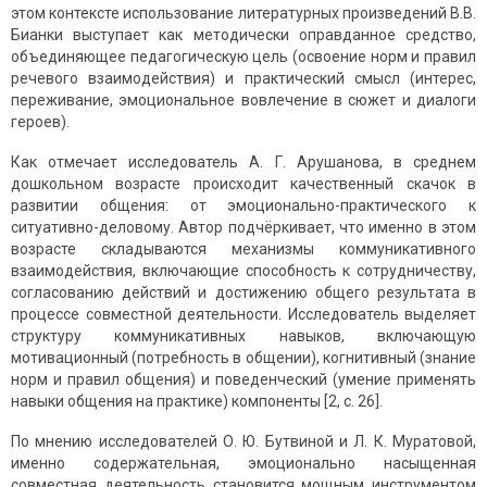
этом контексте использование литературных произведений В.В.
Бианки выступает как методически оправданное средство,
объединяющее педагогическую цель (освоение норм и правил
речевого взаимодействия) и практический смысл (интерес,
переживание, эмоциональное вовлечение в сюжет и диалоги
героев).
Как отмечает исследователь А. Г. Арушанова, в среднем
дошкольном возрасте происходит качественный скачок в
развитии общения: от эмоционально-практического к
ситуативно-деловому. Автор подчёркивает, что именно в этом
возрасте складываются механизмы коммуникативного
взаимодействия, включающие способность к сотрудничеству,
согласованию действий и достижению общего результата в
процессе совместной деятельности. Исследователь выделяет
структуру коммуникативных навыков, включающую
мотивационный (потребность в общении), когнитивный (знание
норм и правил общения) и поведенческий (умение применять
навыки общения на практике) компоненты [2, с. 26].
По мнению исследователей О. Ю. Бутвиной и Л. К. Муратовой,
именно содержательная, эмоционально насыщенная
совместная деятельность становится мощным инструментом