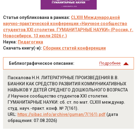
Статья опубликована в рамках:
CLXIII Международной
научно-практической конференции «Научное сообщество
студентов XXI столетия. ГУМАНИТАРНЫЕ НАУКИ» (Россия, г.
Новосибирск, 13 июля 2026 г.)
Наука:
Педагогика
Скачать книгу(-и):
Сборник статей конференции
Библиографическое описание:
Подробнее
Паскалова Н.Н. ЛИТЕРАТУРНЫЕ ПРОИЗВЕДЕНИЯ В.В.
БИАНКИ КАК СРЕДСТВО РАЗВИТИЯ КОММУНИКАТИВНЫХ
НАВЫКОВ У ДЕТЕЙ СРЕДНЕГО ДОШКОЛЬНОГО ВОЗРАСТА
// Научное сообщество студентов XXI столетия.
ГУМАНИТАРНЫЕ НАУКИ: сб. ст. по мат. CLXIII междунар.
студ. науч.-практ. конф. № 7(161).
URL:
https://sibac.info/archive/guman/7(161).pdf
(дата
обращения: 07.08.2026)