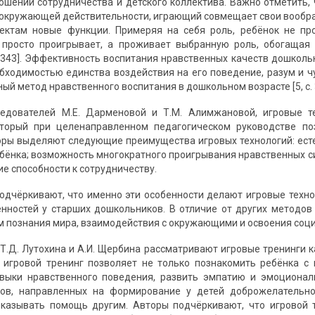
ошений сотрудничества и детского коллектива. Важно отметить, 
окружающей действительности, играющий совмещает свои вообра
ктам новые функции. Примеряя на себя роль, ребёнок не прос
 просто проигрывает, а проживает выбранную роль, обогащая 
с. 343]. Эффективность воспитания нравственных качеств дошко
бходимостью единства воздействия на его поведение, разум и 
ный метод нравственного воспитания в дошкольном возрасте [5, с. 
едователей М.Е. Дарменовой и Т.М. Алимжановой, игровые т
оторый при целенаправленном педагогическом руководстве п
оры выделяют следующие преимущества игровых технологий: ест
бёнка; возможность многократного проигрывания нравственных си
ие способности к сотрудничеству.
одчёркивают, что именно эти особенности делают игровые тех
нностей у старших дошкольников. В отличие от других методов
 познания мира, взаимодействия с окружающими и освоения социал
 Т.Д. Лутохина и А.И. Щербина рассматривают игровые тренинги 
 игровой тренинг позволяет не только познакомить ребёнка с
авыки нравственного поведения, развить эмпатию и эмоционал
гов, направленных на формирование у детей доброжелательно
оказывать помощь другим. Авторы подчёркивают, что игровой 