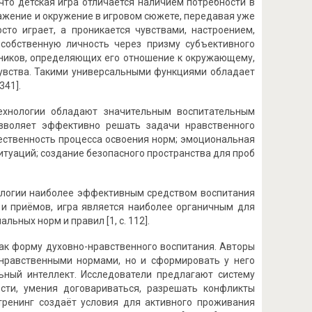
что детская игра отличается наличием потребности в
жение и окружение в игровом сюжете, передавая уже
то играет, а проникается чувствами, настроением,
собственную личность через призму субъективного
льников, определяющих его отношение к окружающему,
чувства. Такими универсальными функциями обладает
341].
ехнологии обладают значительным воспитательным
озволяет эффективно решать задачи нравственного
ественность процесса освоения норм; эмоциональная
туаций; создание безопасного пространства для проб
нологии наиболее эффективным средством воспитания
 и приёмов, игра является наиболее органичным для
ьных норм и правил [1, с. 112].
как форму духовно-нравственного воспитания. Авторы
 нравственными нормами, но и сформировать у него
ьный интеллект. Исследователи предлагают систему
сти, умения договариваться, разрешать конфликты
тренинг создаёт условия для активного проживания