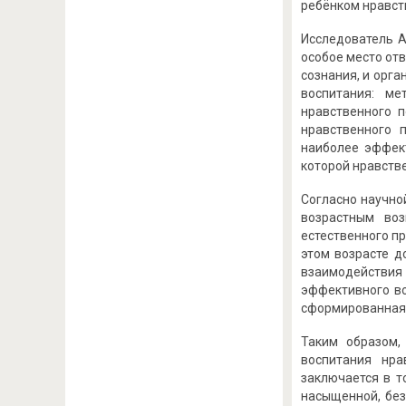
ребёнком нравств
Исследователь А
особое место от
сознания, и орг
воспитания: ме
нравственного 
нравственного 
наиболее эффек
которой нравстве
Согласно научно
возрастным воз
естественного п
этом возрасте д
взаимодействия 
эффективного во
сформированная в
Таким образом,
воспитания нра
заключается в т
насыщенной, без