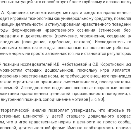
енных ситуаций, что способствует более глубокому и осознанному 
.А. Кравченко, систематизируя методы и средства нравственног
водит игровым технологиям как универсальному средству, позво
анизации деятельности, и стимулирования нравственного поведени
тоды формирования нравственного сознания (этические бес
поведения и деятельности (приучение, упражнения, создание 
поведения (поощрение, одобрение, похвала). Исследователь 
тивными являются методы, основанные на включении ребёнка в
нные нормы не просто запоминаются, но и становятся регуляторами 
й позиции исследователей И.В. Чеботаревой и С.В. Коротковой, и
можностям старших дошкольников, поскольку игра являетс
рисвоения нравственных норм, не требующего внешнего принужден
олжно строиться на принципах систематичности, последовательн
с семьёй. Исследователи выделяют основные возрастные новоо
спитания нравственных ценностей: произвольность поведения, с
нутренняя позиция, соподчинение мотивов [5, с. 80].
 теоретический анализ позволяет утверждать, что игровые 
вственных ценностей у детей старшего дошкольного возрас
ом, что в игре нравственные нормы и ценности не просто сооб
опасной, деятельностной форме. Именно необходимость понима