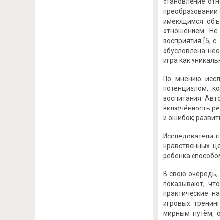
становление отн
преобразовании 
имеющимся объе
отношением. Не
восприятия [5, 
обусловлена нео
игра как уникаль
По мнению иссл
потенциалом, к
воспитания. Авт
включённость ре
и ошибок; развит
Исследователи п
нравственных це
ребёнка способом
В свою очередь,
показывают, что
практические н
игровых тренин
мирным путём, 