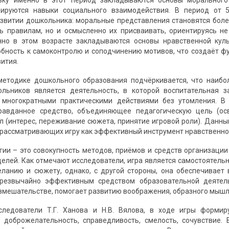
льку именно в этот период закладываются основы моральног
мируются навыки социального взаимодействия. В период от 
звитии дошкольника: моральные представления становятся бол
ь правилам, но и осмысленно их присваивать, ориентируясь н
нно в этом возрасте закладываются основы нравственной кул
обность к самоконтролю и соподчинению мотивов, что создаёт 
ития.
методике дошкольного образования подчёркивается, что наибо
ольников является деятельность, в которой воспитательная
 многократными практическими действиями без утомления. В 
равданное средство, объединяющее педагогическую цель (ос
л (интерес, переживание сюжета, принятие игровой роли). Данн
рассматривающих игру как эффективный инструмент нравственного 
гии – это совокупность методов, приёмов и средств организаци
целей. Как отмечают исследователи, игра является самостоятельн
ланию и сюжету, однако, с другой стороны, она обеспечивает в
резвычайно эффективным средством образовательной деятель
мешательстве, помогает развитию воображения, образного мышлени
следователи Т.Г. Ханова и Н.В. Вялова, в ходе игры формиру
, доброжелательность, справедливость, смелость, сочувствие.