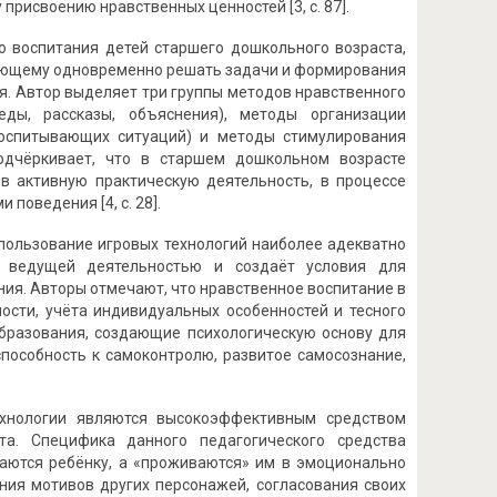
присвоению нравственных ценностей [3, с. 87].
о воспитания детей старшего дошкольного возраста,
ляющему одновременно решать задачи и формирования
я. Автор выделяет три группы методов нравственного
еды, рассказы, объяснения), методы организации
воспитывающих ситуаций) и методы стимулирования
подчёркивает, что в старшем дошкольном возрасте
 активную практическую деятельность, в процессе
поведения [4, с. 28].
спользование игровых технологий наиболее адекватно
я ведущей деятельностью и создаёт условия для
ия. Авторы отмечают, что нравственное воспитание в
ости, учёта индивидуальных особенностей и тесного
бразования, создающие психологическую основу для
пособность к самоконтролю, развитое самосознание,
технологии являются высокоэффективным средством
та. Специфика данного педагогического средства
щаются ребёнку, а «проживаются» им в эмоционально
ния мотивов других персонажей, согласования своих