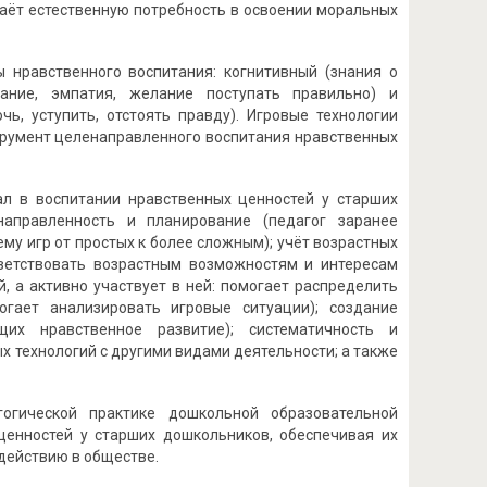
даёт естественную потребность в освоении моральных
 нравственного воспитания: когнитивный (знания о
ание, эмпатия, желание поступать правильно) и
ь, уступить, отстоять правду). Игровые технологии
струмент целенаправленного воспитания нравственных
ал в воспитании нравственных ценностей у старших
направленность и планирование (педагог заранее
ему игр от простых к более сложным); учёт возрастных
ветствовать возрастным возможностям и интересам
й, а активно участвует в ней: помогает распределить
огает анализировать игровые ситуации); создание
щих нравственное развитие); систематичность и
х технологий с другими видами деятельности; а также
огической практике дошкольной образовательной
енностей у старших дошкольников, обеспечивая их
действию в обществе.