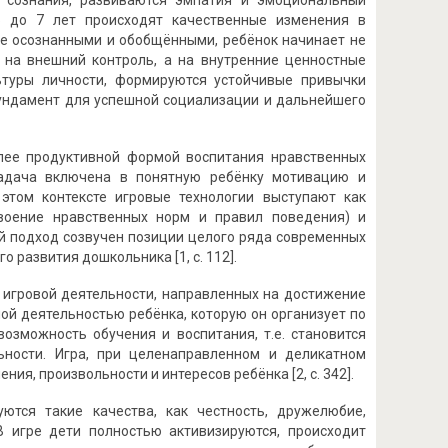
о сознания, развиваются эмпатия и эмоциональный
5 до 7 лет происходят качественные изменения в
ее осознанными и обобщёнными, ребёнок начинает не
е на внешний контроль, а на внутренние ценностные
ьтуры личности, формируются устойчивые привычки
фундамент для успешной социализации и дальнейшего
лее продуктивной формой воспитания нравственных
 задача включена в понятную ребёнку мотивацию и
этом контексте игровые технологии выступают как
воение нравственных норм и правил поведения) и
ый подход созвучен позиции целого ряда современных
развития дошкольника [1, с. 112].
и игровой деятельности, направленных на достижение
ой деятельностью ребёнка, которую он организует по
озможность обучения и воспитания, т.е. становится
ности. Игра, при целенаправленном и деликатном
я, произвольности и интересов ребёнка [2, с. 342].
ются такие качества, как честность, дружелюбие,
 В игре дети полностью активизируются, происходит