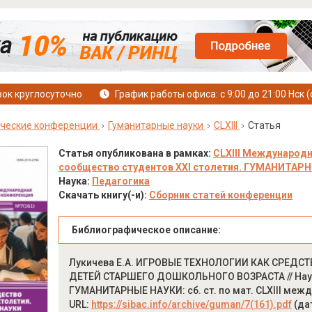
ок круглосуточно
График работы офиса: с 9:00 до 21:00 Нск (
ческие конференции
Гуманитарные науки
CLXIII
Статья
Статья опубликована в рамках:
CLXIII Международн
сообщество студентов XXI столетия. ГУМАНИТАРНЫЕ
Наука:
Педагогика
Скачать книгу(-и):
Сборник статей конференции
Библиографическое описание:
Лукичева Е.А. ИГРОВЫЕ ТЕХНОЛОГИИ КАК СРЕД
ДЕТЕЙ СТАРШЕГО ДОШКОЛЬНОГО ВОЗРАСТА // Науч
ГУМАНИТАРНЫЕ НАУКИ: сб. ст. по мат. CLXIII междун
URL:
https://sibac.info/archive/guman/7(161).pdf
(да