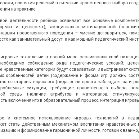
нёрами, принятия решений в ситуации нравственного выбора соз
ении на практике.
вой деятельности ребёнок осваивает все основные компоненты
ормах и ценностях), эмоционально-мотивационный (пережив
навыки нравственного поведения – умение договориться, помоч
осто как занимательный досуг, а как мощный педагогический ин
 игровые технологии в полной мере реализовали свой потенци
необходимо соблюдение ряда педагогических условий: целе
е нравственные категории будут осваиваться, и выстраивает сист
ых особенностей детей (содержание и форма игр должны соот
ство со стороны взрослого (педагог не просто наблюдает за игро
проблемные ситуации, требующие нравственного выбора, пом
овой среды (наличие атрибутов и материалов, стимулирую
сть включения игр в образовательный процесс; интеграция игровы
ое и системное использование игровых технологий в педаг
жет стать действенным механизмом воспитания нравственных ц
изацию и формирование гармоничной личности, готовой к взаимо