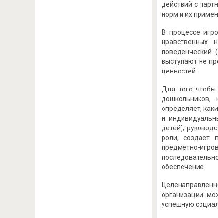
действий с парт
норм и их примен
В процессе игро
нравственных н
поведенческий (
выступают не пр
ценностей.
Для того чтобы
дошкольников, 
определяет, каки
и индивидуальн
детей); руковод
роли, создаёт 
предметно-игр
последовательно
обеспечение
Целенаправленн
организации мо
успешную социал