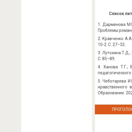
Список ли
Дарменова М.Е
Проблемы романо-
Кравченко А.А
10-2. С. 27–32.
Лутохина Т.Д.,
С. 85–89.
Ханова Т.Г.,
педагогического 
Чеботарева И.
нравственного в
Образование. 2023
ПРОГОЛО