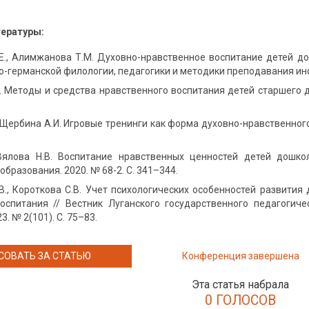
тературы:
., Алимжанова Т.М. Духовно-нравственное воспитание детей дош
германской филологии, педагогики и методики преподавания инос
. Методы и средства нравственного воспитания детей старшего д
 Щербина А.И. Игровые тренинги как форма духовно-нравственного
 Вялова Н.В. Воспитание нравственных ценностей детей дошк
образования. 2020. № 68-2. С. 341–344.
В., Короткова С.В. Учет психологических особенностей развития
оспитания // Вестник Луганского государственного педагогичес
. № 2(101). С. 75–83.
СОВАТЬ ЗА СТАТЬЮ
Конференция завершена
Эта статья набрала
0 ГОЛОСОВ