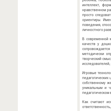
ребёнка, поско
интеллект, фор
нравственном ра
просто следоват
ориентиры. Име
поведения, спос
личностного разв
В современной 
качеств у дошк
сопровождается
методически оп
творческий смыс
исследователей, 
Игровые техноло
педагогических 
собственному же
уникальным и ч
педагогическом в
Как считают ис
ответственность