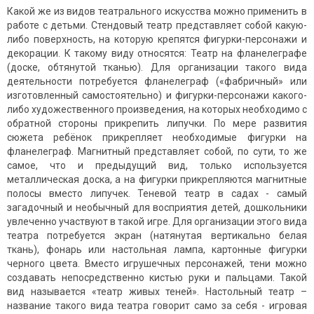
Какой же из видов театрального искусства можно применить в
работе с детьми. Стендовый театр представляет собой какую-
либо поверхность, на которую крепятся фигурки-персонажи и
декорации. К такому виду относятся: Театр на фланелеграфе
(доске, обтянутой тканью). Для организации такого вида
деятельности потребуется фланелеграф («фабричный» или
изготовленный самостоятельно) и фигурки-персонажи какого-
либо художественного произведения, на которых необходимо с
обратной стороны прикрепить липучки. По мере развития
сюжета ребёнок прикрепляет необходимые фигурки на
фланелеграф. Магнитный представляет собой, по сути, то же
самое, что и предыдущий вид, только используется
металлическая доска, а на фигурки прикрепляются магнитные
полосы вместо липучек. Теневой театр в садах - самый
загадочный и необычный для восприятия детей, дошкольники
увлеченно участвуют в такой игре. Для организации этого вида
театра потребуется экран (натянутая вертикально белая
ткань), фонарь или настольная лампа, картонные фигурки
черного цвета. Вместо игрушечных персонажей, тени можно
создавать непосредственно кистью руки и пальцами. Такой
вид называется «театр живых теней». Настольный театр –
название такого вида театра говорит само за себя - игровая