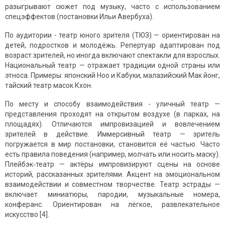
разыгрывают сюжет под музыку, часто с использованием
спецэффектов (постановки Ильи Авербуха).
По аудитории - театр юного зрителя (ТЮЗ) — ориентирован на
детей, подростков и молодёжь. Репертуар адаптирован под
возраст зрителей, но иногда включают спектакли для взрослых.
Национальный театр — отражает традиции одной страны или
этноса. Примеры: японский Ноо и Кабуки, малазийский Мак йонг,
тайский театр масок Кхон.
По месту и способу взаимодействия - уличный театр —
представления проходят на открытом воздухе (в парках, на
площадях). Отличаются импровизацией и вовлечением
зрителей в действие. Иммерсивный театр — зритель
погружается в мир постановки, становится её частью. Часто
есть правила поведения (например, молчать или носить маску).
Плейбэк‑театр — актёры импровизируют сцены на основе
историй, рассказанных зрителями. Акцент на эмоциональном
взаимодействии и совместном творчестве. Театр эстрады —
включает миниатюры, пародии, музыкальные номера,
конферанс. Ориентирован на лёгкое, развлекательное
искусство [4].