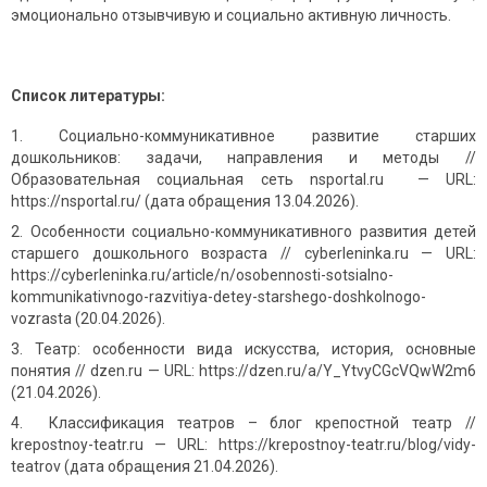
эмоционально отзывчивую и социально активную личность.
Список литературы:
Социально-коммуникативное развитие старших
дошкольников: задачи, направления и методы //
Образовательная социальная сеть nsportal.ru — URL:
https://nsportal.ru/ (дата обращения 13.04.2026).
Особенности социально-коммуникативного развития детей
старшего дошкольного возраста // cyberleninka.ru — URL:
https://cyberleninka.ru/article/n/osobennosti-sotsialno-
kommunikativnogo-razvitiya-detey-starshego-doshkolnogo-
vozrasta (20.04.2026).
Театр: особенности вида искусства, история, основные
понятия // dzen.ru — URL: https://dzen.ru/a/Y_YtvyCGcVQwW2m6
(21.04.2026).
Классификация театров – блог крепостной театр //
krepostnoy-teatr.ru — URL: https://krepostnoy-teatr.ru/blog/vidy-
teatrov (дата обращения 21.04.2026).