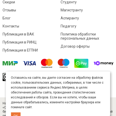
Скидки
Студенту
Отзывы
Магистранту
Блог
Аспиранту
Контакты
Педагогу
Публикация в ВАК
Политика обработки
персональных данных
Публикация в РИНЦ
Договор оферты
Публикация в ЕГПНИ
© Sibac.info 2026. Все права защищены.
Это
Оставаясь на сайте, вы даете согласие на обработку файлов
произведение доступно по
лицензии Creative
cookie, пользовательских данных, собираемых, в том числе с
Commons «Attribution» («Атрибуция») 4.0
Непортированная
.
использованием сервиса Яндекс.Метрика, в целях
Карта сайта
обеспечения работы сайта, проведения статистических
исследований и обзоров. Если вы не хотите, чтобы ваши
данные обрабатывались, измените настройки браузера или
Научный журнал «Студенческий» (ISSN 2541-9412). Издатель — ООО
покиньте сайт.
«СибАК» (ИНН 5402054157). Размещается в Научной электронной
библиотеке eLIBRARY.RU (договор № 445-11/2019 от 05.11.2019). Главный
ОК
редактор — Старченко И. Б., д-р техн. наук. E-mail: student@sibac.info, тел.: