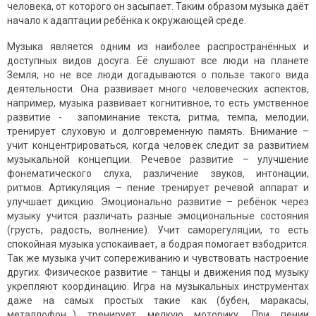
человека, от которого он засыпает. Таким образом музыка даёт
начало к адаптации ребёнка к окружающей среде.
Музыка является одним из наиболее распространённых и
доступных видов досуга. Её слушают все люди на планете
Земля, но не все люди догадываются о пользе такого вида
деятельности. Она развивает много человеческих аспектов,
например, музыка развивает когнитивное, то есть умственное
развитие - запоминание текста, ритма, темпа, мелодии,
тренирует слуховую и долговременную память. Внимание –
учит концентрироваться, когда человек следит за развитием
музыкальной концепции. Речевое развитие – улучшение
фонематического слуха, различение звуков, интонации,
ритмов. Артикуляция – пение тренирует речевой аппарат и
улучшает дикцию. Эмоционально развитие – ребёнок через
музыку учится различать разные эмоциональные состояния
(грусть, радость, волнение). Учит саморегуляции, то есть
спокойная музыка успокаивает, а бодрая помогает взбодрится.
Так же музыка учит сопереживанию и чувствовать настроение
других. Физическое развитие – танцы и движения под музыку
укрепляют координацию. Игра на музыкальных инструментах
даже на самых простых такие как (бубен, маракасы,
металлофон…) тренирует мелкую моторику. При пении