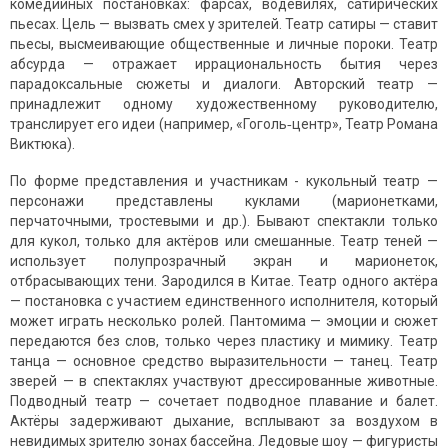
комедийных постановках: фарсах, водевилях, сатирических
пьесах. Цель — вызвать смех у зрителей. Театр сатиры — ставит
пьесы, высмеивающие общественные и личные пороки. Театр
абсурда — отражает иррациональность бытия через
парадоксальные сюжеты и диалоги. Авторский театр —
принадлежит одному художественному руководителю,
транслирует его идеи (например, «Гоголь‑центр», Театр Романа
Виктюка).
По форме представления и участникам - кукольный театр —
персонажи представлены куклами (марионетками,
перчаточными, тростевыми и др.). Бывают спектакли только
для кукол, только для актёров или смешанные. Театр теней —
использует полупрозрачный экран и марионеток,
отбрасывающих тени. Зародился в Китае. Театр одного актёра
— постановка с участием единственного исполнителя, который
может играть несколько ролей. Пантомима — эмоции и сюжет
передаются без слов, только через пластику и мимику. Театр
танца — основное средство выразительности — танец. Театр
зверей — в спектаклях участвуют дрессированные животные.
Подводный театр — сочетает подводное плавание и балет.
Актёры задерживают дыхание, всплывают за воздухом в
невидимых зрителю зонах бассейна. Ледовые шоу — фигуристы