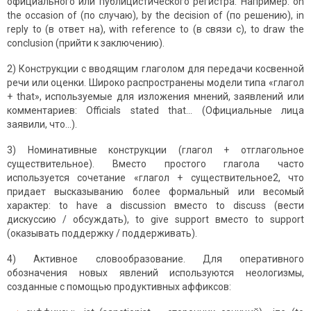
официального или публицистического регистра. Например: on
the occasion of (по случаю), by the decision of (по решению), in
reply to (в ответ на), with reference to (в связи с), to draw the
conclusion (прийти к заключению).
2) Конструкции с вводящим глаголом для передачи косвенной
речи или оценки. Широко распространены модели типа «глагол
+ that», используемые для изложения мнений, заявлений или
комментариев: Officials stated that... (Официальные лица
заявили, что...).
3) Номинативные конструкции (глагол + отглагольное
существительное). Вместо простого глагола часто
используется сочетание «глагол + существительное2, что
придает высказыванию более формальный или весомый
характер: to have a discussion вместо to discuss (вести
дискуссию / обсуждать), to give support вместо to support
(оказывать поддержку / поддерживать).
4) Активное словообразование. Для оперативного
обозначения новых явлений используются неологизмы,
созданные с помощью продуктивных аффиксов: