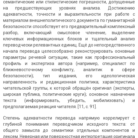
семантические или стилистические погрешности, допущенные
на предшествующих уровнях анализа. Достижению
адекватности, точности и выразительности при работе с
материалом внешнеполитического документа по гуманитарной
безопасности способствует его предварительный комплексный
разбор, включающий смысловое членение, выделение
ключевых информационных блоков и тщательный анализ
переводчески релевантных единиц. Ещё до непосредственного
начала перевода целесообразно реконструировать основные
параметры речевой ситуации, такие как профессиональный
профиль и экспертиза автора (например, специалист по
ближневосточному конфликту, аналитик в сфере
безопасности); тип издания, его идеологическая
направленность и редакционная политика; характеристика
читательской группы, к которой обращён оригинал (эксперты,
широкая публика, политические круги); основное назначение
текста (информировать, убедить, мобилизовать) и
предполагаемая реакция читателя. [11, c. 91].
Степень адекватности перевода напрямую коррелирует с
глубиной понимания переводчиком исходного текста: от
общего замысла до семантики отдельных компонентов и
лексем. Неверная или поверхностная интерпретация оригинала