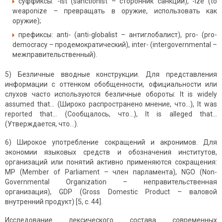
суффиксы: -ist (sanctionist – сторонник санкций), -ize (to
weaponize – превращать в оружие, использовать как
оружие);
префиксы: anti- (anti-globalist – антиглобалист), pro- (pro-
democracy – продемократический), inter- (intergovernmental –
межправительственный).
5) Безличные вводные конструкции. Для представления
информации с оттенком обобщенности, официальности или
слухов часто используются безличные обороты: It is widely
assumed that... (Широко распространено мнение, что...), It was
reported that... (Сообщалось, что...), It is alleged that...
(Утверждается, что...).
6) Широкое употребление сокращений и акронимов. Для
экономии языковых средств и обозначения институтов,
организаций или понятий активно применяются сокращения:
MP (Member of Parliament – член парламента), NGO (Non-
Governmental Organization – неправительственная
организация), GDP (Gross Domestic Product – валовой
внутренний продукт) [5, с. 44].
Исследование лексического состава современных