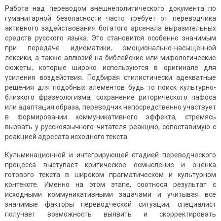
Работа над переводом внешнеполитического документа по
гуманитарной безопасности часто требует от переводчика
активного задействования богатого арсенала выразительных
средств русского языка. Это становится особенно значимым
при передаче идиоматики, эмоционально-насыщенной
лексики, а также аллюзий на библейские или мифологические
сюжеты, которые широко используются в оригинале для
усиления воздействия. Подбирая стилистически адекватные
решения для подобных элементов будь то поиск культурно-
близкого фразеологизма, сохранение риторического пафоса
или адаптация образа, переводчик непосредственно участвует
в формировании коммуникативного эффекта, стремясь
вызвать у русскоязычного читателя реакцию, сопоставимую с
реакцией адресата исходного текста.
Кульминационной и интегрирующей стадией переводческого
процесса выступает критическое осмысление и оценка
готового текста в широком прагматическом и культурном
контексте. Именно на этом этапе, соотнося результат с
исходными коммуникативными задачами и учитывая все
значимые факторы переводческой ситуации, специалист
получает возможность выявить и скорректировать