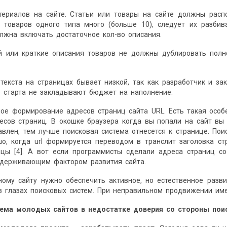
атериалов на сайте. Статьи или товары на сайте должны расп
и товаров одного типа много (больше 10), следует их разбив
лжна включать достаточное кол-во описания.
ей или краткие описания товаров не должны дублировать пол
 текста на страницах бывает низкой, так как разработчик и за
о старта не закладывают бюджет на наполнение.
ное формирование адресов страниц сайта URL. Есть такая осо
есов страниц. В окошке браузера когда вы попали на сайт вы
авлен, тем лучше поисковая система отнесется к странице. По
шо, когда url формируется переводом в транслит заголовка с
ицы [4]. А вот если программисты сделали адреса страниц со
сдерживающим фактором развития сайта.
ному сайту нужно обеспечить активное, но естественное разв
в глазах поисковых систем. При неправильном продвижении им
лема
молодых
сайтов
в
недостатке
доверия
со
стороны
пои