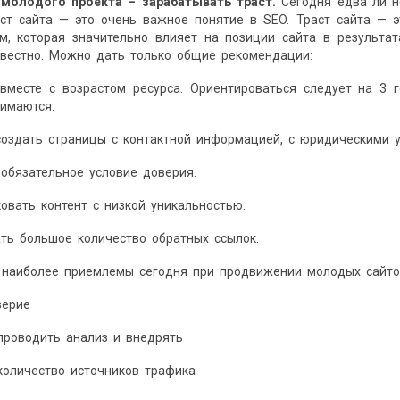
молодого
проекта
–
зарабатывать
траст
.
Сегодня едва ли 
аст сайта — это очень важное понятие в SEO. Траст сайта — 
м, которая значительно влияет на позиции сайта в результат
звестно. Можно дать только общие рекомендации:
 вместе с возрастом ресурса. Ориентироваться следует на 3 
имаются.
создать страницы с контактной информацией, с юридическими у
 обязательное условие доверия.
ковать контент с низкой уникальностью.
ать большое количество обратных ссылок.
и наиболее приемлемы сегодня при продвижении молодых сайто
верие
проводить анализ и внедрять
количество источников трафика