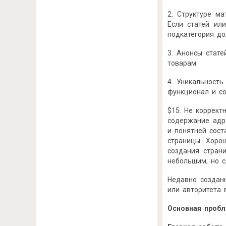
2. Структуре м
Если статей ил
подкатегория до
3. Анонсы стат
товарам.
4. Уникальность
функционал и с
$15. Не коррект
содержание адр
и понятней сост
страницы. Хоро
создания стран
небольшим, но 
Недавно создан
или авторитета 
Основная
проб