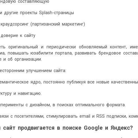
ендовую составляющую
и другие проекты Splash-страницы
краудсорсинг (партизанский маркетинг)
доверие к сайту
ть оригинальный и периодически обновляемый контент, име
иа, повышать юзабилити портала, развивать брендовое соста
е и об организации.
есторонним улучшением сайта:
емантическое ядро, постоянно публикуя все новые качественны
уктуру и навигацию.
сперименты с дизайном, в поисках оптимального формата.
вязи с посетителями, стимулировать email и RSS подписки, ком
 сайт продвигается в поиске Google и Яндекс?