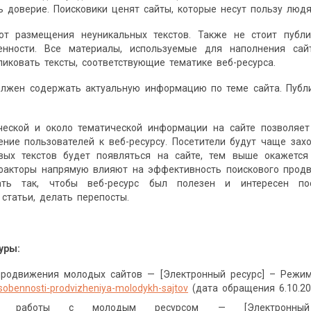
ь доверие. Поисковики ценят сайты, которые несут пользу люд
т размещения неуникальных текстов. Также не стоит публи
енности. Все материалы, используемые для наполнения са
иковать тексты, соответствующие тематике веб-ресурса.
олжен содержать актуальную информацию по теме сайта. Публи
ческой и около тематической информации на сайте позволяе
ние пользователей к веб-ресурсу. Посетители будут чаще зах
ых текстов будет появляться на сайте, тем выше окажется 
факторы напрямую влияют на эффективность поискового прод
ть так, чтобы веб-ресурс был полезен и интересен пос
статьи, делать перепосты.
уры:
продвижения молодых сайтов — [Электронный ресурс] – Режим
sobennosti-prodvizheniya-molodykh-sajtov
(дата обращения 6.10.20
сти работы с молодым ресурсом — [Электронн