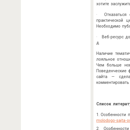
хотите заслужит
· Отказаться о
практической ц
Необходимо публ
· Веб-ресурс д
д.
Наличие темати
лояльное отноше
Чем больше нов
Поведенческие 
сайта — сдела
комментировать 
Список литерат
Особенности 
molodogo-sajta-o
Особенно