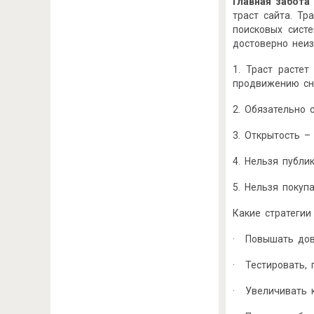
Главная
забота
траст сайта. Тр
поисковых систе
достоверно неи
1. Траст растет
продвижению сн
2. Обязательно 
3. Открытость –
4. Нельзя публи
5. Нельзя покуп
Какие стратеги
· Повышать до
· Тестировать, 
· Увеличивать 