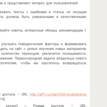
ям и представляют интерес для пользователей.
ковать тексты с ошибками и статьи, не несущие
йта, должны быть уникальными и качественными.
куйте советы, интересные обзоры, рекомендации т.
т улучшать поведенческие факторы и формировать
одить на сайт с целью изучения новых материалов.
количество переходов, увеличится посещаемость.
вижения. Первоочередная задача владельца нового
етителям, чтобы им захотелось возвращаться,
 доступа. – URL:
http://aff1.ru/start/550-prodvizhenie-
14).
ый ресурс] — Режим доступа. — URL: