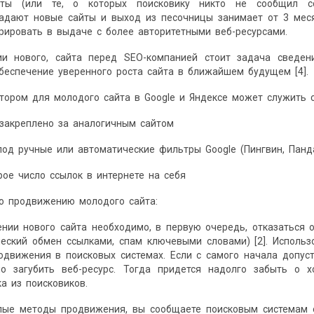
ты (или те, о которых поисковику никто не сообщил с
падают новые сайты и выход из песочницы занимает от 3 меся
рировать в выдаче с более авторитетными веб-ресурсами.
и нового, сайта перед SEO-компанией стоит задача сведен
беспечение уверенного роста сайта в ближайшем будущем [4].
ором для молодого сайта в Google и Яндексе может служить ст
закреплено за аналогичным сайтом
од ручные или автоматические фильтры Google (Пингвин, Панд
ое число ссылок в интернете на себя
о продвижению молодого сайта:
нии нового сайта необходимо, в первую очередь, отказаться 
ческий обмен ссылками, спам ключевыми словами) [2]. Исполь
одвижения в поисковых системах. Если с самого начала допус
но загубить веб-ресурс. Тогда придется надолго забыть о
а из поисковиков.
ые методы продвижения, вы сообщаете поисковым системам о