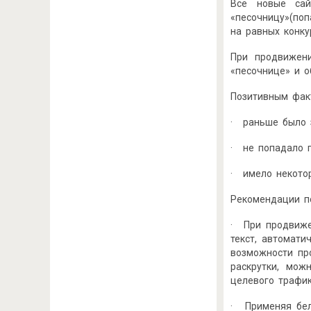
Все новые сай
«песочницу»(по
на равных конку
При продвижени
«песочнице» и о
Позитивным факт
· раньше было 
· не попадало п
· имело некотор
Рекомендации п
· При продвиже
текст, автомати
возможности пр
раскрутки, мож
целевого трафик
· Применяя бел