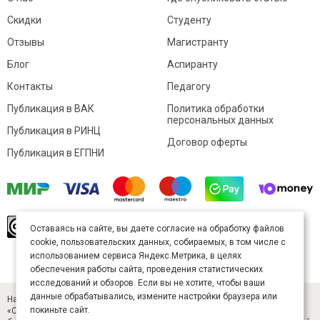
Скидки
Студенту
Отзывы
Магистранту
Блог
Аспиранту
Контакты
Педагогу
Публикация в ВАК
Политика обработки
персональных данных
Публикация в РИНЦ
Договор оферты
Публикация в ЕГПНИ
© Sibac.info 2026. Все права защищены.
Это
Оставаясь на сайте, вы даете согласие на обработку файлов
произведение доступно по
лицензии Creative
cookie, пользовательских данных, собираемых, в том числе с
Commons «Attribution» («Атрибуция») 4.0
Непортированная
.
использованием сервиса Яндекс.Метрика, в целях
Карта сайта
обеспечения работы сайта, проведения статистических
исследований и обзоров. Если вы не хотите, чтобы ваши
данные обрабатывались, измените настройки браузера или
Научный журнал «Студенческий» (ISSN 2541-9412). Издатель — ООО
покиньте сайт.
«СибАК» (ИНН 5402054157). Размещается в Научной электронной