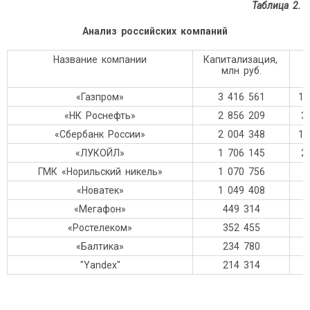
Таблица
2
.
Анализ российских компаний
Название компании
Капитализация,
млн руб.
м
«Газпром»
3 416 561
10
«НК Роснефть»
2 856 209
3
«Сбербанк России»
2 004 348
15
«ЛУКОЙЛ»
1 706 145
2
ГМК «Норильский никель»
1 070 756
«Новатек»
1 049 408
«Мегафон»
449 314
«Ростелеком»
352 455
«Балтика»
234 780
"Yandex"
214 314