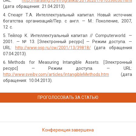
URL:
http://riarating.ru/infografika/20130201/610536030.html
(дата обращения: 21.04.2013).
Стюарт Т.А. Интеллектуальный капитал. Новый источник
богатства организаций/Пер. с англ. — М.: Поколение, 2007,
12 c.
Тейлор К. Интеллектуальный капитал // Computerworld. —
2001. — № 13. [Электронный ресурс] — Режим доступа. —
URL:
http://www.osp.ru/cw/2001/13/39818/
(дата обращения
07.04.2013).
Methods for Measuring Intangible Assets. [Электронный
ресурс] — Режим доступа. — URL:
http://www.sveiby.com/articles/IntangibleMethods.htm
(дата
обращения: 10.04.2013).
ПРОГОЛОСОВАТЬ ЗА СТАТЬЮ
Конференция завершена