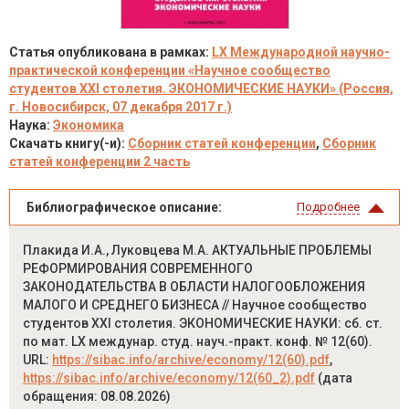
Статья опубликована в рамках:
LX Международной научно-
практической конференции «Научное сообщество
студентов XXI столетия. ЭКОНОМИЧЕСКИЕ НАУКИ» (Россия,
г. Новосибирск, 07 декабря 2017 г.)
Наука:
Экономика
Скачать книгу(-и):
Сборник статей конференции
,
Сборник
статей конференции 2 часть
Библиографическое описание:
Подробнее
Плакида И.А., Луковцева М.А. АКТУАЛЬНЫЕ ПРОБЛЕМЫ
РЕФОРМИРОВАНИЯ СОВРЕМЕННОГО
ЗАКОНОДАТЕЛЬСТВА В ОБЛАСТИ НАЛОГООБЛОЖЕНИЯ
МАЛОГО И СРЕДНЕГО БИЗНЕСА // Научное сообщество
студентов XXI столетия. ЭКОНОМИЧЕСКИЕ НАУКИ: сб. ст.
по мат. LX междунар. студ. науч.-практ. конф. № 12(60).
URL:
https://sibac.info/archive/economy/12(60).pdf
,
https://sibac.info/archive/economy/12(60_2).pdf
(дата
обращения: 08.08.2026)