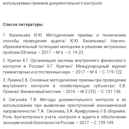
используемых приемов документального контроля.
Список литературы:
Васильева Ю.Ю. Методические приемы и технические
способы проведения аудита/ Ю.Ю. Васильева// Научно-
образовательный потенциал молодежи в решении актуальных
проблем XXI века. – 2017. – № 6. – С. 19-23.
Криган К.Г. Организация системы внутреннего финансового
контроля в России/ К.Г. Криган// Международный журнал
гуманитарных и естественных наук. – 2017. – № 4. – С. 119-122.
Лукина Е.В. Основные методические приемы при проведении
внутреннего контроля в хозяйствующих субъектах/ Е.В.
Лукина// Финансовый вестник. – 2016. – № 2 (33). – С. 131-136.
Сигунова Т.А. Методы документального контроля и их
использование при выявлении преступлений экономической
направленности/ Т.А. Сигунова, З.А. Арифуллина // В сборнике:
Роль бухгалтерского учета, контроля и аудита в обеспечении
экономической безопасности России. – 2017. – С. 139-149.