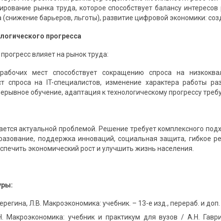
улирование рынка труда, которое способствует балансу интересов
 (снижение барьеров, льготы), развитие цифровой экономики: созда
ологического прогресса
прогресс влияет на рынок труда:
рабочих мест способствует сокращению спроса на низкоква
т спроса на IT-специалистов, изменение характера работы раз
рывное обучение, адаптация к технологическому прогрессу требуе
ается актуальной проблемой. Решение требует комплексного под
разование, поддержка инноваций, социальная защита, гибкое ре
еспечить экономический рост и улучшить жизнь населения.
уры:
Серегина, Л.В. Макроэкономика: учебник. – 13-е изд., перераб. и доп.
Н. Макроэкономика: учебник и практикум для вузов / А.Н. Гаврил