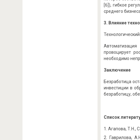
[6]), гибкое рег
среднего бизнеса
3. Влияние техн
Технологический 
Автоматизация 
провоцирует рос
необходимо непре
Заключение
Безработица ост
инвестиции в об
безработицу, об
Список литерат
Агапова, Т.Н., 
Гаврилова, А.