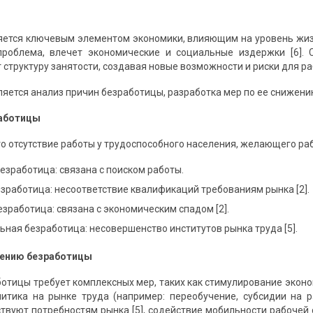
яется ключевым элементом экономики, влияющим на уровень жизни
проблема, влечет экономические и социальные издержки [6]. 
 структуру занятости, создавая новые возможности и риски для ра
яется анализ причин безработицы, разработка мер по ее снижению
работицы
то отсутствие работы у трудоспособного населения, желающего ра
езработица: связана с поиском работы.
зработица: несоответствие квалификаций требованиям рынка [2].
зработица: связана с экономическим спадом [2].
ная безработица: несовершенство институтов рынка труда [5].
жению безработицы
отицы требует комплексных мер, таких как стимулирование экон
олитика на рынке труда (например: переобучение, субсидии на р
ствуют потребностям рынка [5], содействие мобильности рабочей