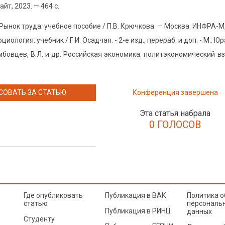
йт, 2023. — 464 с.
 Рынок труда: учебное пособие / П.В. Крючкова. — Москва: ИНФРА-М, 
циология: учебник / Г.И. Осадчая. - 2-е изд., перераб. и доп. - М.: Юра
амбовцев, В.Л. и др. Российская экономика: политэкономический вз
СОВАТЬ ЗА СТАТЬЮ
Конференция завершена
Эта статья набрала
0 ГОЛОСОВ
Где опубликовать
Публикация в ВАК
Политика о
статью
персональ
Публикация в РИНЦ
данных
Студенту