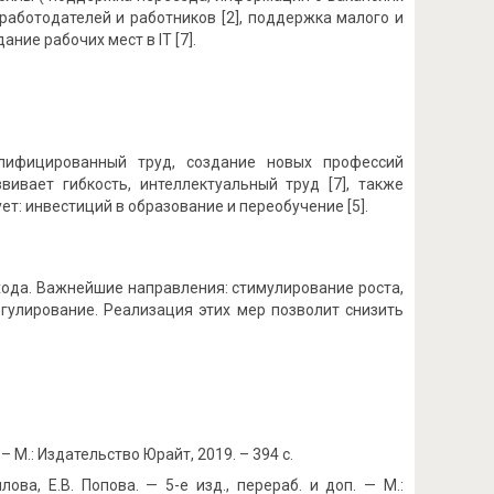
 работодателей и работников [2], поддержка малого и
ние рабочих мест в IT [7].
лифицированный труд, создание новых профессий
вивает гибкость, интеллектуальный труд [7], также
т: инвестиций в образование и переобучение [5].
хода. Важнейшие направления: стимулирование роста,
гулирование. Реализация этих мер позволит снизить
 – М.: Издательство Юрайт, 2019. – 394 с.
ова, Е.В. Попова. — 5-е изд., перераб. и доп. — М.: