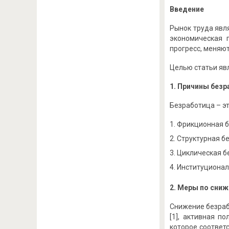
Введение
Рынок труда явл
экономическая 
прогресс, меняют
Целью статьи явл
1. Причины без
Безработица – э
Фрикционная б
Структурная бе
Циклическая бе
Институциональ
2. Меры по сни
Снижение безраб
[1], активная п
которое соответ