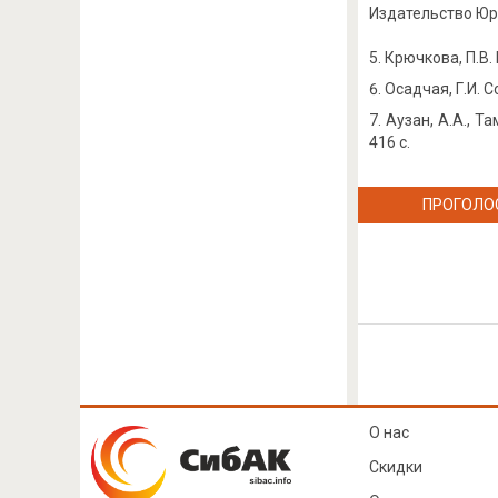
Издательство Юра
Крючкова, П.В.
Осадчая, Г.И. Со
Аузан, А.А., Т
416 с.
ПРОГОЛО
О нас
Скидки