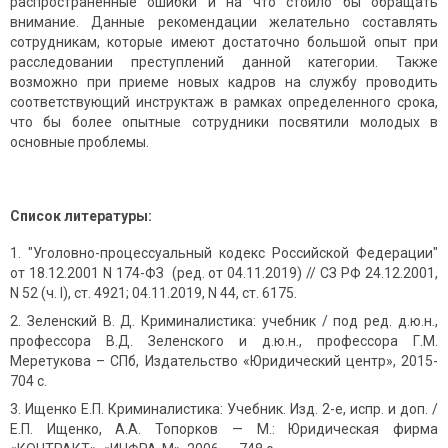
распространенные ошибки и на что стоило бы обращать
внимание. Данные рекомендации желательно составлять
сотрудникам, которые имеют достаточно большой опыт при
расследовании преступлений данной категории. Также
возможно при приеме новых кадров на службу проводить
соответствующий инструктаж в рамках определенного срока,
что бы более опытные сотрудники посвятили молодых в
основные проблемы.
Список литературы:
"Уголовно-процессуальный кодекс Российской Федерации"
от 18.12.2001 N 174-ФЗ (ред. от 04.11.2019) // СЗ РФ 24.12.2001,
N 52 (ч. I), ст. 4921; 04.11.2019, N 44, ст. 6175.
Зеленский В. Д. Криминалистика: учебник / под ред. д.ю.н.,
профессора В.Д. Зеленского и д.ю.н., профессора Г.М.
Меретукова – СПб, Издательство «Юридический центр», 2015-
704 с.
Ищенко Е.П. Криминалистика: Учебник. Изд. 2-е, испр. и доп. /
Е.П. Ищенко, А.А. Топорков — М.: Юридическая фирма