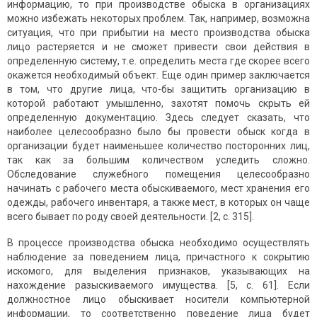
информацию, то при производстве обыска в организациях
можно избежать некоторых проблем. Так, например, возможна
ситуация, что при прибытии на место производства обыска
лицо растеряется и не сможет привести свои действия в
определенную систему, т.е. определить места где скорее всего
окажется необходимый объект. Еще один пример заключается
в том, что другие лица, что-бы защитить организацию в
которой работают умышленно, захотят помочь скрыть ей
определенную документацию. Здесь следует сказать, что
наиболее целесообразно было бы провести обыск когда в
организации будет наименьшее количество посторонних лиц,
так как за большим количеством уследить сложно.
Обследование служебного помещения целесообразно
начинать с рабочего места обыскиваемого, мест хранения его
одежды, рабочего инвентаря, а также мест, в которых он чаще
всего бывает по роду своей деятельности. [2, с. 315].
В процессе производства обыска необходимо осуществлять
наблюдение за поведением лица, причастного к сокрытию
искомого, для выделения признаков, указывающих на
нахождение разыскиваемого имущества. [5, с. 61]. Если
должностное лицо обыскивает носители компьютерной
информации, то соответственно поведение лица будет