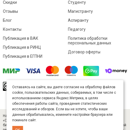
Скидки
Студенту
Отзывы
Магистранту
Блог
Аспиранту
Контакты
Педагогу
Публикация в ВАК
Политика обработки
персональных данных
Публикация в РИНЦ
Договор оферты
Публикация в ЕГПНИ
© Sibac.info 2026. Все права защищены.
Это
Оставаясь на сайте, вы даете согласие на обработку файлов
произведение доступно по
лицензии Creative
cookie, пользовательских данных, собираемых, в том числе с
Commons «Attribution» («Атрибуция») 4.0
Непортированная
.
использованием сервиса Яндекс.Метрика, в целях
Карта сайта
обеспечения работы сайта, проведения статистических
исследований и обзоров. Если вы не хотите, чтобы ваши
данные обрабатывались, измените настройки браузера или
Научный журнал «Студенческий» (ISSN 2541-9412). Издатель — ООО
покиньте сайт.
«СибАК» (ИНН 5402054157). Размещается в Научной электронной
библиотеке eLIBRARY.RU (договор № 445-11/2019 от 05.11.2019). Главный
ОК
редактор — Старченко И. Б., д-р техн. наук. E-mail: student@sibac.info, тел.: