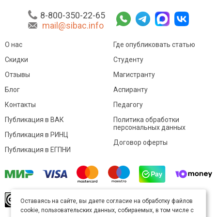
8-800-350-22-65
mail@sibac.info
О нас
Где опубликовать статью
Скидки
Студенту
Отзывы
Магистранту
Блог
Аспиранту
Контакты
Педагогу
Публикация в ВАК
Политика обработки
персональных данных
Публикация в РИНЦ
Договор оферты
Публикация в ЕГПНИ
© Sibac.info 2026. Все права защищены.
Это
Оставаясь на сайте, вы даете согласие на обработку файлов
произведение доступно по
лицензии Creative
cookie, пользовательских данных, собираемых, в том числе с
Commons «Attribution» («Атрибуция») 4.0