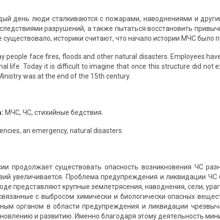
ый день люди сталкиваются с пожарами, наводнениями и други
оследствиями разрушений, а также пытаться восстановить привычн
е существовало, историки считают, что начало истории МЧС было п
y people face fires, floods and other natural disasters. Employees hav
al life. Today it is difficult to imagine that once this structure did not 
nistry was at the end of the 15th century.
а:
МЧС, ЧС, стихийные бедствия.
ncies, an emergency, natural disasters.
сии продолжает существовать опасность возникновения ЧС разн
вий увеличивается. Проблема предупреждения и ликвидации ЧС 
оде представляют крупные землетрясения, наводнения, сели, ураг
связанные с выбросом химически и биологически опасных вещес
вным органом в области предупреждения и ликвидации чрезвыч
тановлению и развитию. Именно благодаря этому деятельность мин