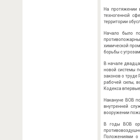
На протяжении 
техногенной сф
территории обус
Начало было п
противопожарны
химической пром
борьбы с угрозам
В начале двадца
новой системы п
законов о труде 
рабочей силы, в
Кодекса впервые
Накануне ВОВ по
внутренней слу
вооружении пожа
В годы ВОВ ор
противовоздушно
Положениями о 