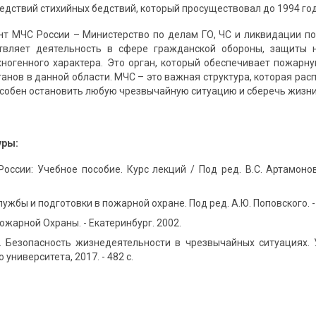
едствий стихийных бедствий, который просуществовал до 1994 год
т МЧС России – Министерство по делам ГО, ЧС и ликвидации пос
твляет деятельность в сфере гражданской обороны, защиты 
хногенного характера. Это орган, который обеспечивает пожарн
анов в данной области. МЧС – это важная структура, которая рас
особен остановить любую чрезвычайную ситуацию и сберечь жизн
уры:
оссии: Учебное пособие. Курс лекций / Под ред. В.С. Артамонов
ужбы и подготовки в пожарной охране. Под ред. А.Ю. Поповского. - М
ожарной Охраны. - Екатеринбург. 2002.
. Безопасность жизнедеятельности в чрезвычайных ситуациях. У
университета, 2017. - 482 c.