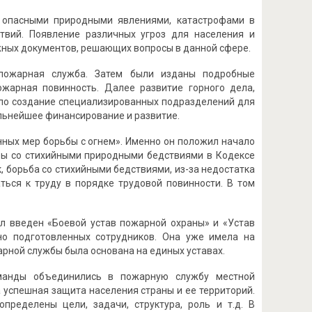
а опасными природными явлениями, катастрофами в
твий. Появление различных угроз для населения и
ажных документов, решающих вопросы в данной сфере.
пожарная служба. Затем были изданы подробные
ожарная повинность. Далее развитие горного дела,
ло создание специализированных подразделений для
альнейшее финансирование и развитие.
нных мер борьбы с огнем». Именно он положил начало
ьбы со стихийными природными бедствиями в Кодексе
к, борьба со стихийными бедствиями, из-за недостатка
ться к труду в порядке трудовой повинности. В том
л введен «Боевой устав пожарной охраны» и «Устав
но подготовленных сотрудников. Она уже имела на
рной службы была основана на единых уставах.
манды объединились в пожарную службу местной
успешная защита населения страны и ее территорий.
ределены цели, задачи, структура, роль и т.д. В