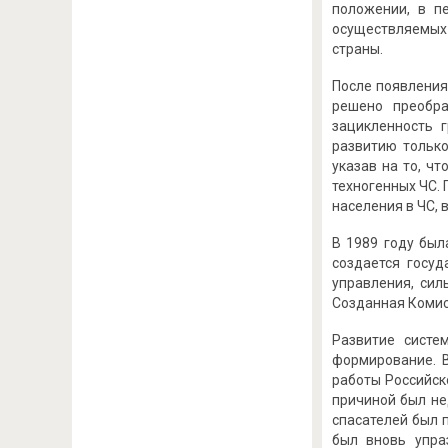
положении, в п
осуществляемых 
страны.
После появления
решено преобра
зацикленность 
развитию только
указав на то, ч
техногенных ЧС.
населения в ЧС,
В 1989 году был
создается госу
управления, сил
Созданная Комис
Развитие систе
формирование. В
работы Российск
причиной был не
спасателей был 
был вновь упра