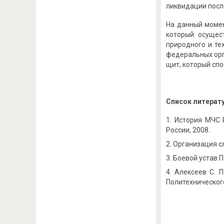
ликвидации посл
На данный момен
который осущес
природного и те
федеральных орг
щит, который сп
Список литерат
История МЧС Р
России, 2008.
Организация сл
Боевой устав П
Алексеев С. П
Политехнического 