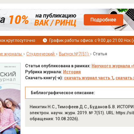
ок круглосуточно
График работы офиса: с 9:00 до 21:00 Нск (
ые журналы
Студенческий
Выпуск №7(51)
Статья
Статья опубликована в рамках:
Научного журнала «
Рубрика журнала:
История
Скачать книгу(-и):
скачать журнал часть 1
,
скачать 
Библиографическое описание:
Никитин Н.С., Тимофеев Д.С., Буданов Б.В. ИСТО
электрон. научн. журн. 2019. № 7(51). URL: https://s
обращения: 10.08.2026).