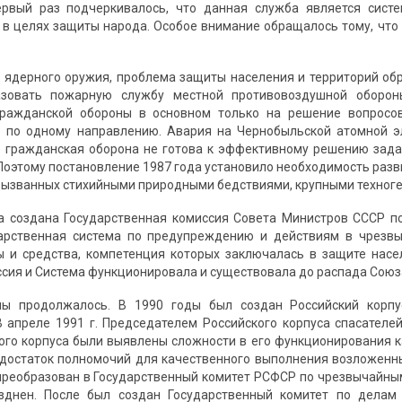
ервый раз подчеркивалось, что данная служба является систе
в целях защиты народа. Особое внимание обращалось тому, что
 ядерного оружия, проблема защиты населения и территорий обр
зовать пожарную службу местной противовоздушной обороны
гражданской обороны в основном только на решение вопросо
 по одному направлению. Авария на Чернобыльской атомной эл
то гражданская оборона не готова к эффективному решению зада
 Поэтому постановление 1987 года установило необходимость разв
 вызванных стихийными природными бедствиями, крупными техног
а создана Государственная комиссия Совета Министров СССР п
дарственная система по предупреждению и действиям в чрезвы
ы и средства, компетенция которых заключалась в защите насе
сия и Система функционировала и существовала до распада Союза
мы продолжалось. В 1990 годы был создан Российский корпу
 апреле 1991 г. Председателем Российского корпуса спасател
ого корпуса были выявлены сложности в его функционирования к
достаток полномочий для качественного выполнения возложенных
преобразован в Государственный комитет РСФСР по чрезвычайным
зднен. После был создан Государственный комитет по делам