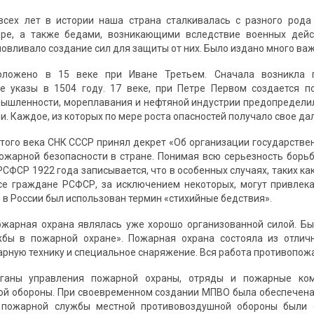
всех лет в истории наша страна сталкивалась с разного род
ере, а также бедами, возникающими вследствие военных дейс
ловливало создание сил для защиты от них. Было издано много в
оложено в 15 веке при Иване Третьем. Сначала возникла 
е указы в 1504 году. 17 веке, при Петре Первом создается п
ышленности, мореплавания и нефтяной индустрии предопредели
и. Каждое, из которых по мере роста опасностей получало свое д
того века СНК СССР принял декрет «Об организации государстве
ожарной безопасности в стране. Понимая всю серьезность бор
РСФСР 1922 года записывается, что в особенных случаях, таких ка
се граждане РСФСР, за исключением некоторых, могут привлека
 в России был использован термин «стихийные бедствия».
жарная охрана являлась уже хорошо организованной силой. Бы
жбы в пожарной охране». Пожарная охрана состояла из отлич
рную технику и специальное снаряжение. Вся работа противопожа
ганы управления пожарной охраны, отряды и пожарные ко
й обороны. При своевременном создании МПВО была обеспечена 
пожарной службы местной противовоздушной обороны были оп