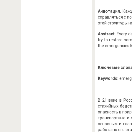
Аннотация.
Кажд
справляться с п
этой структуры н
Abstract.
Every da
try to restore norm
the emergencies Mi
Ключевые слов
Keywords:
emerge
В 21 веке в Рос
стихийных бедст
опасность в прир
транспортные и 
основным и гла
работа по его с