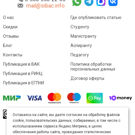
mail@sibac.info
О нас
Где опубликовать статью
Скидки
Студенту
Отзывы
Магистранту
Блог
Аспиранту
Контакты
Педагогу
Публикация в ВАК
Политика обработки
персональных данных
Публикация в РИНЦ
Договор оферты
Публикация в ЕГПНИ
© Sibac.info 2026. Все права защищены.
Это
Оставаясь на сайте, вы даете согласие на обработку файлов
произведение доступно по
лицензии Creative
cookie, пользовательских данных, собираемых, в том числе с
Commons «Attribution» («Атрибуция») 4.0
Непортированная
.
использованием сервиса Яндекс.Метрика, в целях
Карта сайта
обеспечения работы сайта, проведения статистических