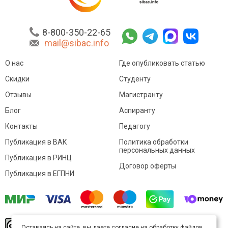
8-800-350-22-65
mail@sibac.info
О нас
Где опубликовать статью
Скидки
Студенту
Отзывы
Магистранту
Блог
Аспиранту
Контакты
Педагогу
Публикация в ВАК
Политика обработки
персональных данных
Публикация в РИНЦ
Договор оферты
Публикация в ЕГПНИ
© Sibac.info 2026. Все права защищены.
Это
Оставаясь на сайте, вы даете согласие на обработку файлов