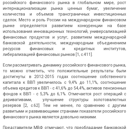
российского финансового рынка в глобальном мире, рост
интернационализации рынка ценных бумаг, увеличение
количества и объемов трансграничных инвестиционных
сделок. Место и роль России на международном финансовом
рынке определяется развитием конкуренции на базе
использования инновационных технологий, универсализацией
финансовых продуктов и услуг, развитием международной
банковской деятельности, международным объединением
ресурсов финансовых и кредитных институтов,
либерализацией финансовых рынков [1, c.411].
Если рассматривать динамику российского финансового рынка,
то можно отметить, что положительные результаты были
достигнуты: в 2012-2015 годах соотношение собственного
капитала к ВВП увеличилось с 9,4% до 11,1%, соотношение
объема кредитов к ВВП - с 41,6% до 54,4%, активов пенсионных
фондов к ВВП - с 5,3% до 6,1%. Отмечается рост операций с
деривативами, улучшение структуры золотовалютных
резервов [2, c.62]. Тем не менее, по сравнению с другим
развитыми и развивающими странами показатели российского
финансового рынка является довольно низкими.
Представители МВФ отмечают, что преобладание банковской