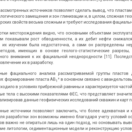
ассмотренных источников позволяет сделать вывод, что пластам
ологического замещения и зон глинизации и, в целом, сложная ге
орских свойств весьма сложным и требуют исследования фациальн
отки месторождения видно, что основными объектами эксплуат
и показывали рост обводненности, а их дебит нефти снижался
и их изучении была недостаточна, а сами он распределены не
етодов, имеющих в основе геолого-статистические разрезы,
ного внимания к их фациальной неоднородности [11]. Последс
овлечение их в разработку.
ые фациального анализа рассматриваемой группы пластов 
я: формирование пласта АВ
³ в основном связано с авандельтов
1
ходило в условиях прибрежной равнины и характеризуется частой
ые тела с высокими показателями ФЕС, что представляет значител
ализировав данные геофизических исследований скважин и карт п
ные источники позволяют заключить, что более адекватная и 
ля разработки зон возможны именно благодаря учету условий ос
ов важно не опираться лишь на один подход, но основывать выв
ие литологии, седиментационные модели и реконструкцию условий 