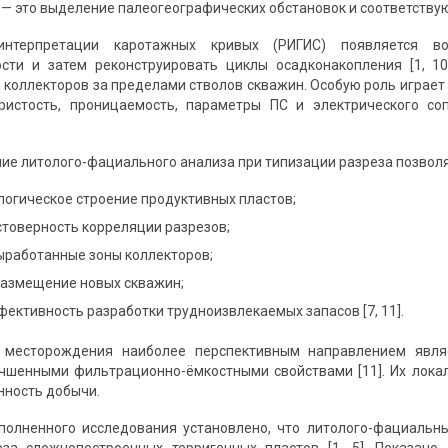
 — это выделение палеогеографических обстановок и соответству
интерпретации каротажных кривых (РИГИС) появляется в
ости и затем реконструировать циклы осадконакопления [1, 1
 коллекторов за пределами стволов скважин. Особую роль играе
ристость, проницаемость, параметры ПС и электрического соп
ние литолого-фациального анализа при типизации разреза позволя
логическое строение продуктивных пластов;
стоверность корреляции разрезов;
ыработанные зоны коллекторов;
размещение новых скважин;
ективность разработки трудноизвлекаемых запасов [7, 11].
 месторождения наиболее перспективным направлением являе
чшенными фильтрационно-ёмкостными свойствами [11]. Их лока
нность добычи.
ыполненного исследования установлено, что литолого-фациаль