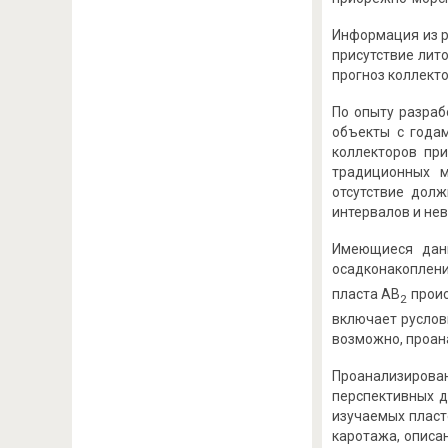
Информация из р
присутствие лит
прогноз коллект
По опыту разраб
объекты с годам
коллекторов пр
традиционных м
отсутствие долж
интервалов и нев
Имеющиеся данн
осадконакоплени
пласта АВ
проис
2
включает руслов
возможно, проан
Проанализирован
перспективных д
изучаемых пласт
каротажа, описан