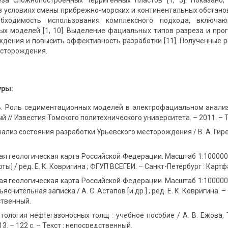
еза сложнопостроенных терригенных пластов [1, 5]. Показано
 условиях смены прибрежно-морских и континентальных обстановок
обходимость использования комплексного подхода, включ
х моделей [1, 10]. Выделение фациальных типов разреза и прог
дения и повысить эффективность разработки [11]. Полученные 
есторождения.
уры:
Б. Роль седиментационных моделей в электрофациальном анализе 
 // Известия Томского политехнического университета. – 2011. – Т. 
Анализ состояния разработки Урьевского месторождения / В. А. Гире
ая геологическая карта Российской Федерации. Масштаб 1:1000000
рты] / ред. Е. К. Ковригина ; ФГУП ВСЕГЕИ. – Санкт-Петербург : Кар
ая геологическая карта Российской Федерации. Масштаб 1:1000000
ъяснительная записка / А. С. Астапов [и др.] ; ред. Е. К. Ковригина. 
ственный.
тология нефтегазоносных толщ : учебное пособие / А. В. Ежова, Т
3. – 122 с. – Текст : непосредственный.