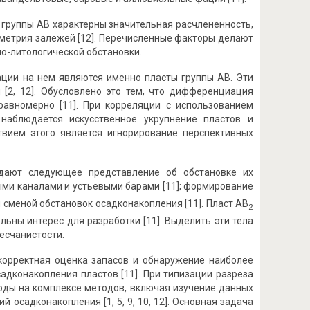
 группы АВ характерны значительная расчлененность,
ометрия залежей [12]. Перечисленные факторы делают
о-литологической обстановки.
ации на нем являются именно пласты группы АВ. Эти
 [2, 12]. Обусловлено это тем, что дифференциация
равномерно [11]. При корреляции с использованием
 наблюдается искусственное укрупнение пластов и
твием этого является игнорирование перспективных
дают следующее представление об обстановке их
ыми каналами и устьевыми барами [11]; формирование
 сменой обстановок осадконакопления [11]. Пласт АВ
2
ьны интерес для разработки [11]. Выделить эти тела
есчанистости.
корректная оценка запасов и обнаружение наиболее
адконакопления пластов [11]. При типизации разреза
оды на комплексе методов, включая изучение данных
осадконакопления [1, 5, 9, 10, 12]. Основная задача