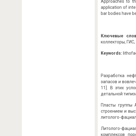
Approaches to the
application of int
bar bodies have be
Ключевые слов
коллекторы, ГИС
Keywords:
lithofa
Разработка неф
запасов и вовле
11]. В этих усл
детальной типиз
Пласты группы 
строением и выс
литолого-фациаль
Литолого-фациа
комплексов пор