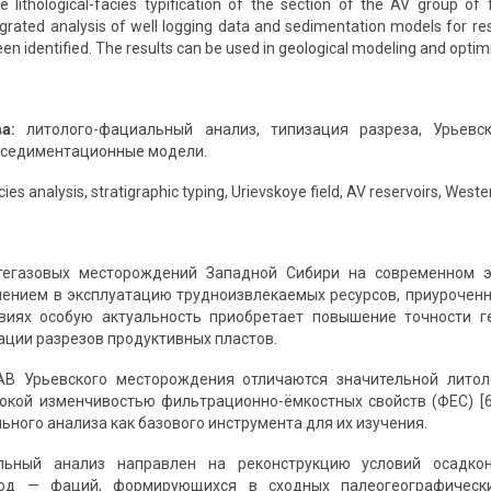
 lithological-facies typification of the section of the AV group of
egrated analysis of well logging data and sedimentation models for re
en identified. The results can be used in geological modeling and opti
а:
литолого-фациальный анализ, типизация разреза, Урьевс
, седиментационные модели.
cies analysis, stratigraphic typing, Urievskoye field, AV reservoirs, West
тегазовых месторождений Западной Сибири на современном э
чением в эксплуатацию трудноизвлекаемых ресурсов, приуроченн
овиях особую актуальность приобретает повышение точности г
ации разрезов продуктивных пластов.
АВ Урьевского месторождения отличаются значительной лито
окой изменчивостью фильтрационно-ёмкостных свойств (ФЕС) [6
ного анализа как базового инструмента для их изучения.
льный анализ направлен на реконструкцию условий осадко
од — фаций, формирующихся в сходных палеогеографических