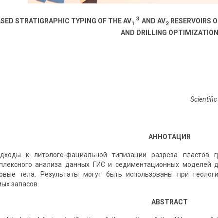
3
SED STRATIGRAPHIC TYPING OF THE AV
AND AV
RESERVOIRS O
1
2
AND DRILLING OPTIMIZATIO
Scientifi
АННОТАЦИЯ
дходы к литолого-фациальной типизации разреза пластов г
плексного анализа данных ГИС и седиментационных моделей д
овые тела. Результаты могут быть использованы при геолог
ых запасов.
ABSTRACT