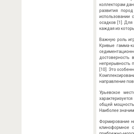
коллекторам дан
развития пород
использовании 
осадков [1]. Дл
каждая из котор
Важную роль игр
Кривые гамма-к
седиментационн
достоверность 
непрерывность п
[10]. Это особе
Комплексирован
направление пов
Урьевское мест
характеризуется
общей мощностью
Наиболее значим
Формирование ни
клиноформное с
прибрежно-морск