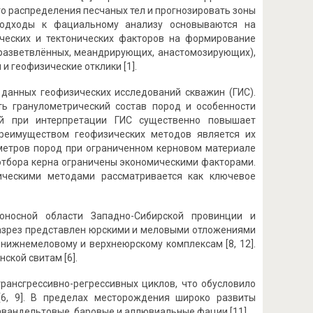
о распределения песчаных тел и прогнозировать зоны
подходы к фациальному анализу основываются на
ческих и тектонических факторов на формирование
(разветвлённых, меандрирующих, анастомозирующих),
 геофизические отклики [1].
данных геофизических исследований скважин (ГИС).
ь гранулометрический состав пород и особенности
ей при интерпретации ГИС существенно повышает
преимуществом геофизических методов является их
метров пород при ограниченном керновом материале
 отбора керна ограничены экономическими факторами.
ическими методами рассматривается как ключевое
оносной области Западно-Сибирской провинции и
 Разрез представлен юрскими и меловыми отложениями
нижнемеловому и верхнеюрскому комплексам [8, 12].
ской свитам [6].
ансгрессивно-регрессивных циклов, что обусловило
6, 9]. В пределах месторождения широко развиты
вандельтовые, баровые и аллювиальные фации [11].