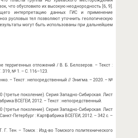
, что пласты группы АВ Урьевского месторождения
, что обусловило их высокую неоднородность [6, 9].
ающего интерпретацию данных ГИС и применение
ноз русловых тел позволяют уточнить геологическую
результаты могут быть использованы при дальнейшем
терригенных отложений / В. Б. Белозеров. – Текст :
319, № 1. – С. 116–123.
нко. – Текст : непосредственный // Энигма. – 2020. – №
 (третье поколение). Серия Западно-Сибирская. Лист
тфабрика ВСЕГЕИ, 2012. – Текст : непосредственный.
 (третье поколение). Серия Западно-Сибирская. Лист
– Санкт-Петербург : Картфабрика ВСЕГЕИ, 2012. – 342 с. –
. Г. Тен. – Томск : Изд-во Томского политехнического