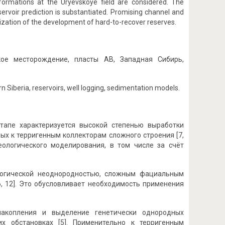
 formations at the Uryevskoye field are considered. The
servoir prediction is substantiated. Promising channel and
mization of the development of hard-to-recover reserves.
кое месторождение, пласты АВ, Западная Сибирь,
ern Siberia, reservoirs, well logging, sedimentation models.
тапе характеризуется высокой степенью выработки
ых к терригенным коллекторам сложного строения [7,
еологического моделирования, в том числе за счёт
логической неоднородностью, сложным фациальным
, 12]. Это обусловливает необходимость применения
накопления и выделение генетически однородных
 обстановках [5]. Применительно к терригенным