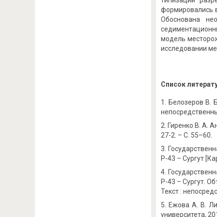
типизации разр
формировались в
Обоснована не
седиментационны
модель месторож
исследовании м
Список литерат
Белозеров В. 
непосредственный
Гиренко В. А. 
27-2. – С. 55–60.
Государственн
Р-43 – Сургут [Ка
Государственн
Р-43 – Сургут. Об
Текст : непосред
Ежова А. В. Ли
университета, 201