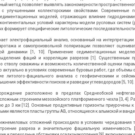
ный метод позволяет выявлять закономерности пространственног
 с улучшенными коллекторскими свойствами. Современные 
седиментационных моделей, отражающих влияние гидродинами
я континентальных условий характерны модели русловых систем 
ых формирует специфические литологические последовательности и
ает электрофациальный анализ, основанный на интерпретации 
аротажа и самопроизвольной поляризации позволяют оцениват
ой динамики [1, 10]. Применение седиментационных модел
выделения фаций и корреляции разрезов [1]. Существенным 
о стволу скважины и возможность количественной оценки пара
нно актуально в условиях современных буровых работ, где объёмы
ие литолого-фациального анализа с геофизическими и сейсм
ышения эффективности поисков и разведки углеводородов [5, 10].
орождение расположено в пределах Среднеобской нефтегаз
 сложным строением мезозойского платформенного чехла [3, 4].
 до 3 км [12]. Основные продуктивные горизонты приурочены к 
ыми являются пласты группы АВ, относящиеся к алымской и ванден
жнемеловых отложений происходило в условиях чередования тр
троение разреза и значительную фациальную изменчивость [
ие и переходные обстановки осадконакопления [9], включающие а